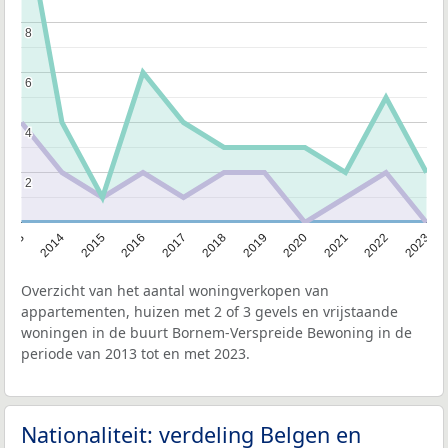
8
8
6
6
4
4
2
2
2013
2014
2015
2016
2017
2018
2019
2020
2021
2022
2023
Overzicht van het aantal woningverkopen van
appartementen, huizen met 2 of 3 gevels en vrijstaande
woningen in de buurt Bornem-Verspreide Bewoning in de
periode van 2013 tot en met 2023.
Nationaliteit: verdeling Belgen en