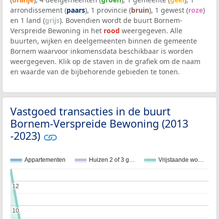
arrondissement (
paars
), 1 provincie (
bruin
), 1 gewest (
roze
)
en 1 land (
grijs
). Bovendien wordt de buurt Bornem-
Verspreide Bewoning in het
rood
weergegeven. Alle
buurten, wijken en deelgemeenten binnen de gemeente
Bornem waarvoor inkomensdata beschikbaar is worden
weergegeven. Klik op de staven in de grafiek om de naam
en waarde van de bijbehorende gebieden te tonen.
Vastgoed transacties in de buurt
Bornem-Verspreide Bewoning (2013
-2023)
Appartementen
Huizen 2 of 3 g…
Vrijstaande wo…
12
12
10
10