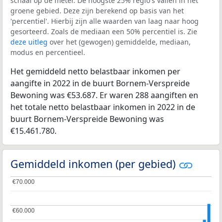
schaal op de meter. De hoogste 25% regio's vallen in het
groene gebied. Deze zijn berekend op basis van het
'percentiel'. Hierbij zijn alle waarden van laag naar hoog
gesorteerd. Zoals de mediaan een 50% percentiel is. Zie
deze uitleg
over het (gewogen) gemiddelde, mediaan,
modus en percentieel.
Het gemiddeld netto belastbaar inkomen per
aangifte in 2022 in de buurt Bornem-Verspreide
Bewoning was €53.687. Er waren 288 aangiften en
het totale netto belastbaar inkomen in 2022 in de
buurt Bornem-Verspreide Bewoning was
€15.461.780.
Gemiddeld inkomen (per gebied)
€70.000
€70.000
€60.000
€60.000