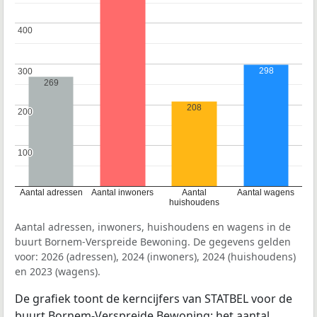
400
400
298
300
300
269
208
200
200
100
100
Aantal adressen
Aantal inwoners
Aantal
Aantal wagens
huishoudens
Aantal adressen, inwoners, huishoudens en wagens in de
buurt Bornem-Verspreide Bewoning. De gegevens gelden
voor: 2026 (adressen), 2024 (inwoners), 2024 (huishoudens)
en 2023 (wagens).
De grafiek toont de kerncijfers van STATBEL voor de
buurt Bornem-Verspreide Bewoning: het aantal