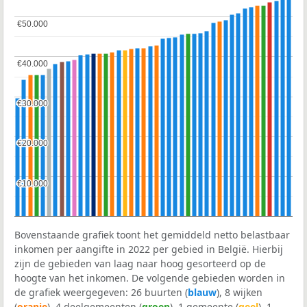
€50.000
€50.000
€40.000
€40.000
€30.000
€30.000
€20.000
€20.000
€10.000
€10.000
Bovenstaande grafiek toont het gemiddeld netto belastbaar
inkomen per aangifte in 2022 per gebied in België. Hierbij
zijn de gebieden van laag naar hoog gesorteerd op de
hoogte van het inkomen. De volgende gebieden worden in
de grafiek weergegeven: 26 buurten (
blauw
), 8 wijken
(
oranje
), 4 deelgemeenten (
groen
), 1 gemeente (
geel
), 1