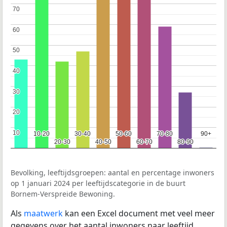
70
70
60
60
50
50
40
40
30
30
20
20
10
10
10-20
10-20
30-40
30-40
50-60
50-60
70-80
70-80
90+
90+
20-30
20-30
40-50
40-50
60-70
60-70
80-90
80-90
Bevolking, leeftijdsgroepen: aantal en percentage inwoners
op 1 januari 2024 per leeftijdscategorie in de buurt
Bornem-Verspreide Bewoning.
Als
maatwerk
kan een Excel document met veel meer
gegevens over het aantal inwoners naar leeftijd