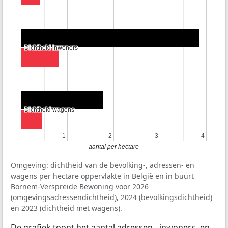
Dichtheid inwoners
Dichtheid inwoners
Dichtheid wagens
Dichtheid wagens
1
1
2
2
3
3
4
4
aantal per hectare
Omgeving: dichtheid van de bevolking-, adressen- en
wagens per hectare oppervlakte in België en in buurt
Bornem-Verspreide Bewoning voor 2026
(omgevingsadressendichtheid), 2024 (bevolkingsdichtheid)
en 2023 (dichtheid met wagens).
De grafiek toont het aantal adressen-, inwoners- en