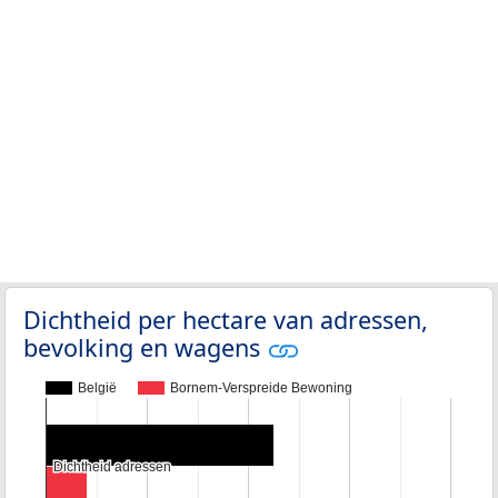
Dichtheid per hectare van adressen,
bevolking en wagens
België
Bornem-Verspreide Bewoning
Dichtheid adressen
Dichtheid adressen