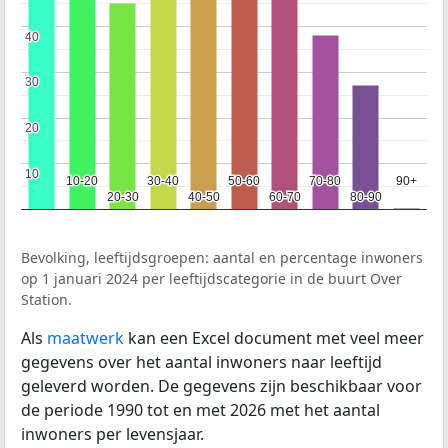
40
40
30
30
20
20
10
10
10-20
10-20
30-40
30-40
50-60
50-60
70-80
70-80
90+
90+
20-30
20-30
40-50
40-50
60-70
60-70
80-90
80-90
Bevolking, leeftijdsgroepen: aantal en percentage inwoners
op 1 januari 2024 per leeftijdscategorie in de buurt Over
Station.
Als
maatwerk
kan een Excel document met veel meer
gegevens over het aantal inwoners naar leeftijd
geleverd worden. De gegevens zijn beschikbaar voor
de periode 1990 tot en met 2026 met het aantal
inwoners per levensjaar.