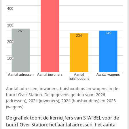
400
400
300
300
261
249
234
200
200
100
100
Aantal adressen
Aantal inwoners
Aantal
Aantal wagens
huishoudens
Aantal adressen, inwoners, huishoudens en wagens in de
buurt Over Station. De gegevens gelden voor: 2026
(adressen), 2024 (inwoners), 2024 (huishoudens) en 2023
(wagens).
De grafiek toont de kerncijfers van STATBEL voor de
buurt Over Station: het aantal adressen, het aantal