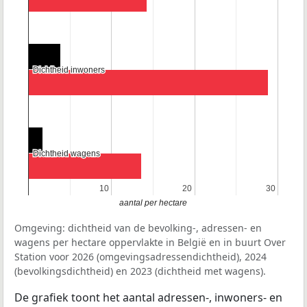
Dichtheid inwoners
Dichtheid inwoners
Dichtheid wagens
Dichtheid wagens
10
10
20
20
30
30
aantal per hectare
Omgeving: dichtheid van de bevolking-, adressen- en
wagens per hectare oppervlakte in België en in buurt Over
Station voor 2026 (omgevingsadressendichtheid), 2024
(bevolkingsdichtheid) en 2023 (dichtheid met wagens).
De grafiek toont het aantal adressen-, inwoners- en