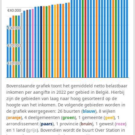
€40.000
€40.000
€30.000
€30.000
€20.000
€20.000
€10.000
€10.000
Bovenstaande grafiek toont het gemiddeld netto belastbaar
inkomen per aangifte in 2022 per gebied in België. Hierbij
zijn de gebieden van laag naar hoog gesorteerd op de
hoogte van het inkomen. De volgende gebieden worden in
de grafiek weergegeven: 26 buurten (
blauw
), 8 wijken
(
oranje
), 4 deelgemeenten (
groen
), 1 gemeente (
geel
), 1
arrondissement (
paars
), 1 provincie (
bruin
), 1 gewest (
roze
)
en 1 land (
grijs
). Bovendien wordt de buurt Over Station in