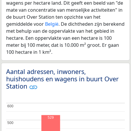
wagens per hectare land. Dit geeft een beeld van "de
mate van concentratie van menselijke activiteiten" in
de buurt Over Station ten opzichte van het
gemiddelde voor
België
. De dichtheden zijn berekend
met behulp van de oppervlakte van het gebied in
hectare. Een oppervlakte van een hectare is 100
meter bij 100 meter, dat is 10.000 m² groot. Er gaan
100 hectare in 1 km².
Aantal adressen, inwoners,
huishoudens en wagens in buurt Over
Station
600
600
529
500
500