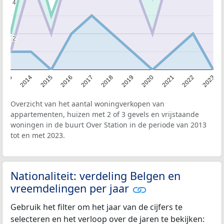
4
4
2
2
2013
2014
2015
2016
2017
2018
2019
2020
2021
2022
2023
Overzicht van het aantal woningverkopen van
appartementen, huizen met 2 of 3 gevels en vrijstaande
woningen in de buurt Over Station in de periode van 2013
tot en met 2023.
Nationaliteit: verdeling Belgen en
vreemdelingen per jaar
Gebruik het filter om het jaar van de cijfers te
selecteren en het verloop over de jaren te bekijken: