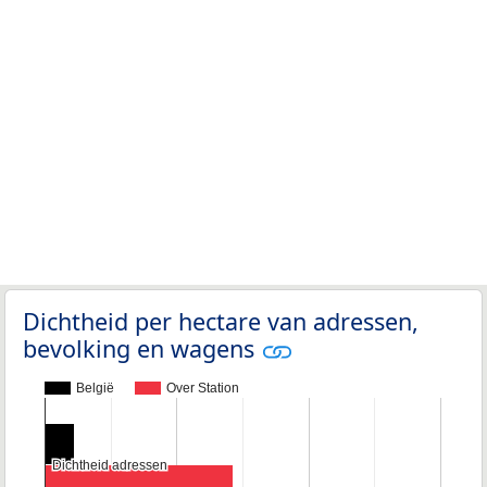
Dichtheid per hectare van adressen,
bevolking en wagens
België
Over Station
Dichtheid adressen
Dichtheid adressen