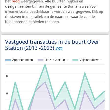
het
rood
weergegeven. Alle buurten, wijken en
deelgemeenten binnen de gemeente Bornem waarvoor
inkomensdata beschikbaar is worden weergegeven. Klik op
de staven in de grafiek om de naam en waarde van de
bijbehorende gebieden te tonen.
Vastgoed transacties in de buurt Over
Station (2013 -2023)
Appartementen
Huizen 2 of 3 g…
Vrijstaande wo…
8
8
6
6