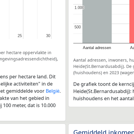
1.000
1.000
500
500
25
25
30
30
Aantal adressen
Aa
er hectare oppervlakte in
omgevingsadressendichtheid),
Aantal adressen, inwoners, h
Heide(St.Bernardusabdij). De 
(huishoudens) en 2023 (wagen
ens per hectare land. Dit
ijke activiteiten" in de
De grafiek toont de kernci
 het gemiddelde voor
België
.
Heide(St.Bernardusabdij): 
kte van het gebied in
huishoudens en het aanta
 100 meter, dat is 10.000
Gemiddeld inkomen