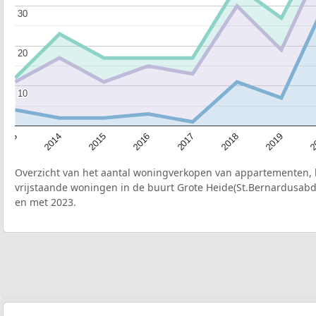
30
30
20
20
10
10
2015
2
2017
2014
2019
2016
2013
2018
Overzicht van het aantal woningverkopen van appartementen, h
vrijstaande woningen in de buurt Grote Heide(St.Bernardusabdi
en met 2023.