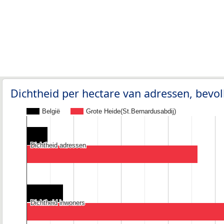
Dichtheid per hectare van adressen, bev
België
Grote Heide(St.Bernardusabdij)
Dichtheid adressen
Dichtheid adressen
Dichtheid inwoners
Dichtheid inwoners