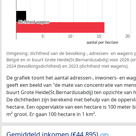
Dichtheid wagens
Dichtheid wagens
5
5
10
10
15
15
20
20
aantal per hectare
Omgeving: dichtheid van de bevolking-, adressen- en wagens p
België en in buurt Grote Heide(St.Bernardusabdij) voor 2026 (
2024 (bevolkingsdichtheid) en 2023 (dichtheid met wagens).
De grafiek toont het aantal adressen-, inwoners- en wag
geeft een beeld van "de mate van concentratie van mensel
buurt Grote Heide(St.Bernardusabdij) ten opzichte van
De dichtheden zijn berekend met behulp van de oppervla
hectare. Een oppervlakte van een hectare is 100 meter bij
m² groot. Er gaan 100 hectare in 1 km².
Gemiddeld inkomen (€44.895)