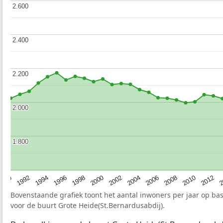
2.600
2.600
2.400
2.400
2.200
2.200
2.000
2.000
1.800
1.800
1990
1992
1994
1996
1998
2000
2002
2004
2006
2008
2010
2012
2
Bovenstaande grafiek toont het aantal inwoners per jaar op ba
voor de buurt Grote Heide(St.Bernardusabdij).