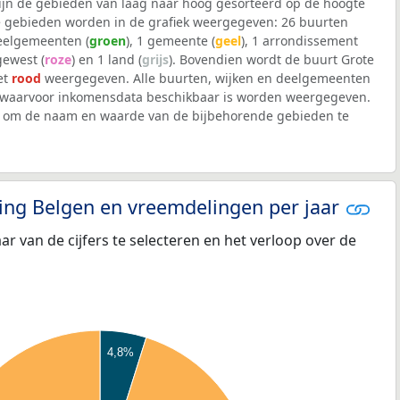
 zijn de gebieden van laag naar hoog gesorteerd op de hoogte
 gebieden worden in de grafiek weergegeven: 26 buurten
deelgemeenten (
groen
), 1 gemeente (
geel
), 1 arrondissement
 gewest (
roze
) en 1 land (
grijs
). Bovendien wordt de buurt Grote
et
rood
weergegeven. Alle buurten, wijken en deelgemeenten
waarvoor inkomensdata beschikbaar is worden weergegeven.
iek om de naam en waarde van de bijbehorende gebieden te
eling Belgen en vreemdelingen per jaar
aar van de cijfers te selecteren en het verloop over de
4,8%