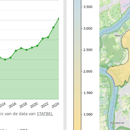
014
2016
2018
2020
2022
2024
sis van de data van
STATBEL