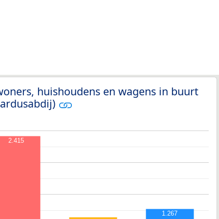
woners, huishoudens en wagens in buurt
nardusabdij)
2.415
1.267