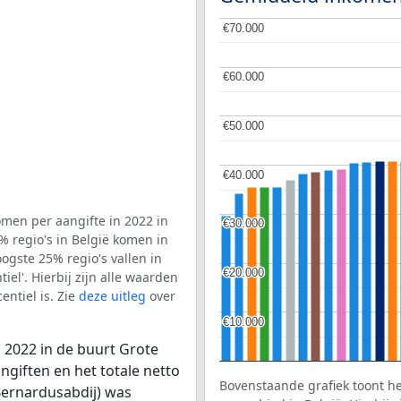
€70.000
€70.000
€60.000
€60.000
€50.000
€50.000
€40.000
€40.000
men per aangifte in 2022 in
€30.000
€30.000
% regio's in België komen in
ogste 25% regio's vallen in
€20.000
€20.000
el'. Hierbij zijn alle waarden
ntiel is. Zie
deze uitleg
over
€10.000
€10.000
 2022 in de buurt Grote
ngiften en het totale netto
Bovenstaande grafiek toont h
Bernardusabdij) was