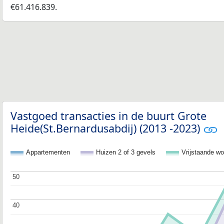
€61.416.839.
Vastgoed transacties in de buurt Grote
Heide(St.Bernardusabdij) (2013 -2023)
Appartementen
Huizen 2 of 3 gevels
Vrijstaande w
50
50
40
40