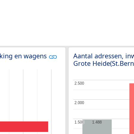
olking en wagens
Aantal adressen, in
Grote Heide(St.Ber
2.500
2.500
2.000
2.000
1.500
1.500
1.488