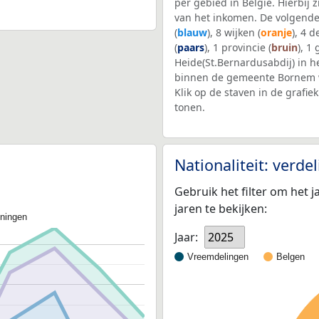
per gebied in België. Hierbij
van het inkomen. De volgende
(
blauw
), 8 wijken (
oranje
), 4 
(
paars
), 1 provincie (
bruin
), 1
Heide(St.Bernardusabdij) in h
binnen de gemeente Bornem 
Klik op de staven in de graf
tonen.
Nationaliteit: verd
Gebruik het filter om het j
jaren te bekijken:
oningen
Jaar:
2025
Vreemdelingen
Belgen