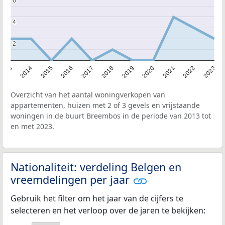
6
6
4
4
2
2
2013
2014
2015
2016
2017
2018
2019
2020
2021
2022
2023
Overzicht van het aantal woningverkopen van
appartementen, huizen met 2 of 3 gevels en vrijstaande
woningen in de buurt Breembos in de periode van 2013 tot
en met 2023.
Nationaliteit: verdeling Belgen en
vreemdelingen per jaar
Gebruik het filter om het jaar van de cijfers te
selecteren en het verloop over de jaren te bekijken: