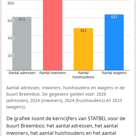
800
800
637
611
600
600
481
400
400
200
200
Aantal adressen
Aantal inwoners
Aantal
Aantal wagens
huishoudens
Aantal adressen, inwoners, huishoudens en wagens in de
buurt Breembos. De gegevens gelden voor: 2026
(adressen), 2024 (inwoners), 2024 (huishoudens) en 2023
(wagens).
De grafiek toont de kerncijfers van STATBEL voor de
buurt Breembos: het aantal adressen, het aantal
inwoners, het aantal huishoudens en het aantal