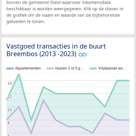
binnen de gemeente Diest waarvoor inkomensdata
beschikbaar is worden weergegeven. Klik op de staven in
de grafiek om de naam en waarde van de bijbehorende
gebieden te tonen.
Vastgoed transacties in de buurt
Breembos (2013 -2023)
Appartementen
Huizen 2 of 3 g…
Vrijstaande wo…
14
14
12
12
10
10
8
8