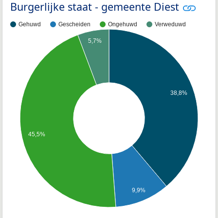
Burgerlijke staat - gemeente Diest
Gehuwd
Gescheiden
Ongehuwd
Verweduwd
5,7%
38,8%
45,5%
9,9%