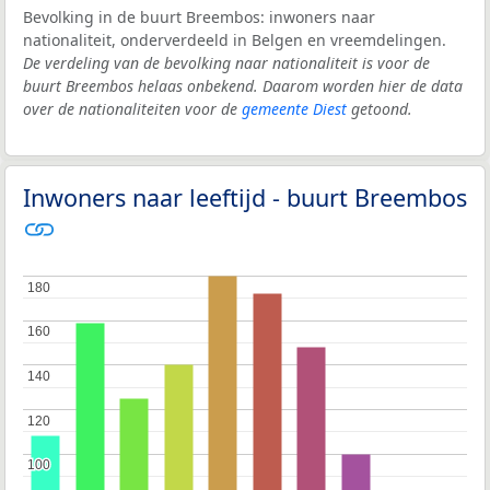
Bevolking in de buurt Breembos: inwoners naar
nationaliteit, onderverdeeld in Belgen en vreemdelingen.
De verdeling van de bevolking naar nationaliteit is voor de
buurt Breembos helaas onbekend. Daarom worden hier de data
over de nationaliteiten voor de
gemeente Diest
getoond.
Inwoners naar leeftijd - buurt Breembos
180
180
160
160
140
140
120
120
100
100