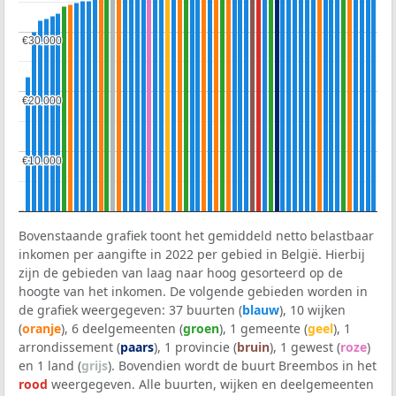
€30.000
€30.000
€20.000
€20.000
€10.000
€10.000
Bovenstaande grafiek toont het gemiddeld netto belastbaar
inkomen per aangifte in 2022 per gebied in België. Hierbij
zijn de gebieden van laag naar hoog gesorteerd op de
hoogte van het inkomen. De volgende gebieden worden in
de grafiek weergegeven: 37 buurten (
blauw
), 10 wijken
(
oranje
), 6 deelgemeenten (
groen
), 1 gemeente (
geel
), 1
arrondissement (
paars
), 1 provincie (
bruin
), 1 gewest (
roze
)
en 1 land (
grijs
). Bovendien wordt de buurt Breembos in het
rood
weergegeven. Alle buurten, wijken en deelgemeenten