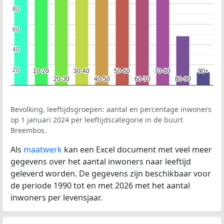
80
80
60
60
40
40
20
20
10-20
10-20
30-40
30-40
50-60
50-60
70-80
70-80
90+
90+
20-30
20-30
40-50
40-50
60-70
60-70
80-90
80-90
Bevolking, leeftijdsgroepen: aantal en percentage inwoners
op 1 januari 2024 per leeftijdscategorie in de buurt
Breembos.
Als
maatwerk
kan een Excel document met veel meer
gegevens over het aantal inwoners naar leeftijd
geleverd worden. De gegevens zijn beschikbaar voor
de periode 1990 tot en met 2026 met het aantal
inwoners per levensjaar.