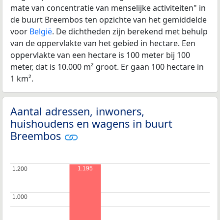
mate van concentratie van menselijke activiteiten" in
de buurt Breembos ten opzichte van het gemiddelde
voor
België
. De dichtheden zijn berekend met behulp
van de oppervlakte van het gebied in hectare. Een
oppervlakte van een hectare is 100 meter bij 100
meter, dat is 10.000 m² groot. Er gaan 100 hectare in
1 km².
Aantal adressen, inwoners,
huishoudens en wagens in buurt
Breembos
1.195
1.200
1.200
1.000
1.000