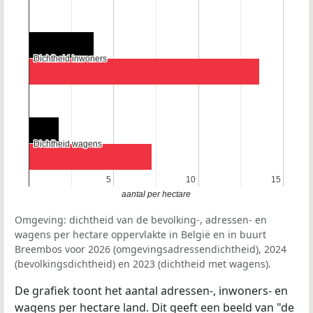
Dichtheid inwoners
Dichtheid inwoners
Dichtheid wagens
Dichtheid wagens
5
5
10
10
15
15
aantal per hectare
Omgeving: dichtheid van de bevolking-, adressen- en
wagens per hectare oppervlakte in België en in buurt
Breembos voor 2026 (omgevingsadressendichtheid), 2024
(bevolkingsdichtheid) en 2023 (dichtheid met wagens).
De grafiek toont het aantal adressen-, inwoners- en
wagens per hectare land. Dit geeft een beeld van "de