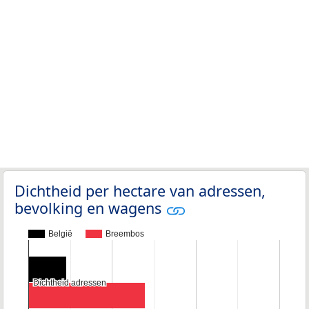
Dichtheid per hectare van adressen,
bevolking en wagens
België
Breembos
Dichtheid adressen
Dichtheid adressen