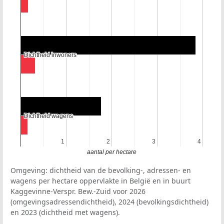
Dichtheid inwoners
Dichtheid inwoners
Dichtheid wagens
Dichtheid wagens
1
1
2
2
3
3
4
4
aantal per hectare
Omgeving: dichtheid van de bevolking-, adressen- en
wagens per hectare oppervlakte in België en in buurt
Kaggevinne-Verspr. Bew.-Zuid voor 2026
(omgevingsadressendichtheid), 2024 (bevolkingsdichtheid)
en 2023 (dichtheid met wagens).