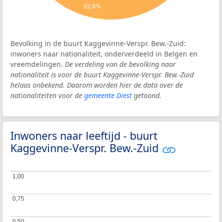
92,6%
Bevolking in de buurt Kaggevinne-Verspr. Bew.-Zuid:
inwoners naar nationaliteit, onderverdeeld in Belgen en
vreemdelingen.
De verdeling van de bevolking naar
nationaliteit is voor de buurt Kaggevinne-Verspr. Bew.-Zuid
helaas onbekend. Daarom worden hier de data over de
nationaliteiten voor de
gemeente Diest
getoond.
Inwoners naar leeftijd - buurt
Kaggevinne-Verspr. Bew.-Zuid
1,00
1,00
0,75
0,75
0,50
0,50