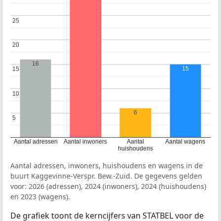
25
25
20
20
16
15
15
15
10
10
6
5
5
Aantal adressen
Aantal inwoners
Aantal
Aantal wagens
huishoudens
Aantal adressen, inwoners, huishoudens en wagens in de
buurt Kaggevinne-Verspr. Bew.-Zuid. De gegevens gelden
voor: 2026 (adressen), 2024 (inwoners), 2024 (huishoudens)
en 2023 (wagens).
De grafiek toont de kerncijfers van STATBEL voor de