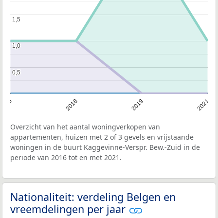
1,5
1,5
1,0
1,0
0,5
0,5
2016
2018
2019
2021
Overzicht van het aantal woningverkopen van
appartementen, huizen met 2 of 3 gevels en vrijstaande
woningen in de buurt Kaggevinne-Verspr. Bew.-Zuid in de
periode van 2016 tot en met 2021.
Nationaliteit: verdeling Belgen en
vreemdelingen per jaar