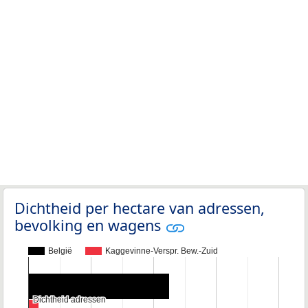
Dichtheid per hectare van adressen,
bevolking en wagens
België
Kaggevinne-Verspr. Bew.-Zuid
Dichtheid adressen
Dichtheid adressen