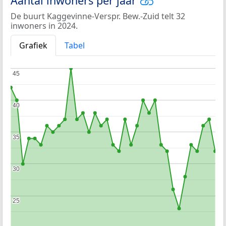
Aantal inwoners per jaar
De buurt Kaggevinne-Verspr. Bew.-Zuid telt 32
inwoners in 2024.
Grafiek
Tabel
45
45
40
40
35
35
30
30
25
25