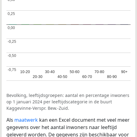
0,25
0,25
0,00
0,00
-0,25
-0,25
-0,50
-0,50
-0,75
-0,75
10-20
10-20
30-40
30-40
50-60
50-60
70-80
70-80
90+
90+
20-30
20-30
40-50
40-50
60-70
60-70
80-90
80-90
Bevolking, leeftijdsgroepen: aantal en percentage inwoners
op 1 januari 2024 per leeftijdscategorie in de buurt
Kaggevinne-Verspr. Bew.-Zuid.
Als
maatwerk
kan een Excel document met veel meer
gegevens over het aantal inwoners naar leeftijd
geleverd worden. De gegevens zijn beschikbaar voor