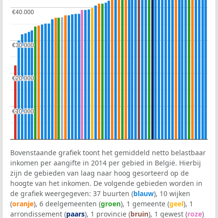
€40.000
€40.000
€30.000
€30.000
€20.000
€20.000
€10.000
€10.000
Bovenstaande grafiek toont het gemiddeld netto belastbaar
inkomen per aangifte in 2014 per gebied in België. Hierbij
zijn de gebieden van laag naar hoog gesorteerd op de
hoogte van het inkomen. De volgende gebieden worden in
de grafiek weergegeven: 37 buurten (
blauw
), 10 wijken
(
oranje
), 6 deelgemeenten (
groen
), 1 gemeente (
geel
), 1
arrondissement (
paars
), 1 provincie (
bruin
), 1 gewest (
roze
)