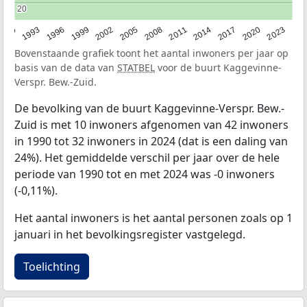
20
20
2023
1990
1993
1996
1999
2002
2005
2008
2011
2014
2017
2020
Bovenstaande grafiek toont het aantal inwoners per jaar op
basis van de data van
STATBEL
voor de buurt Kaggevinne-
Verspr. Bew.-Zuid.
De bevolking van de buurt Kaggevinne-Verspr. Bew.-
Zuid is met 10 inwoners afgenomen van 42 inwoners
in 1990 tot 32 inwoners in 2024 (dat is een daling van
24%). Het gemiddelde verschil per jaar over de hele
periode van 1990 tot en met 2024 was -0 inwoners
(-0,11%).
Het aantal inwoners is het aantal personen zoals op 1
januari in het bevolkingsregister vastgelegd.
Toelichting