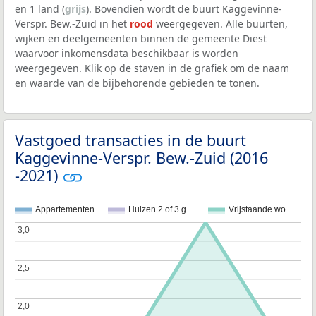
en 1 land (
grijs
). Bovendien wordt de buurt Kaggevinne-
Verspr. Bew.-Zuid in het
rood
weergegeven. Alle buurten,
wijken en deelgemeenten binnen de gemeente Diest
waarvoor inkomensdata beschikbaar is worden
weergegeven. Klik op de staven in de grafiek om de naam
en waarde van de bijbehorende gebieden te tonen.
Vastgoed transacties in de buurt
Kaggevinne-Verspr. Bew.-Zuid (2016
-2021)
Appartementen
Huizen 2 of 3 g…
Vrijstaande wo…
3,0
3,0
2,5
2,5
2,0
2,0