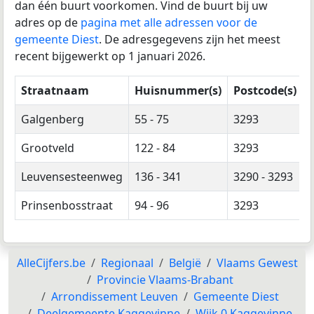
dan één buurt voorkomen. Vind de buurt bij uw
adres op de
pagina met alle adressen voor de
gemeente Diest
. De adresgegevens zijn het meest
recent bijgewerkt op 1 januari 2026.
Straatnaam
Huisnummer(s)
Postcode(s)
Galgenberg
55 - 75
3293
Grootveld
122 - 84
3293
Leuvensesteenweg
136 - 341
3290 - 3293
Prinsenbosstraat
94 - 96
3293
AlleCijfers.be
Regionaal
België
Vlaams Gewest
Provincie Vlaams-Brabant
Arrondissement Leuven
Gemeente Diest
Deelgemeente Kaggevinne
Wijk 0 Kaggevinne