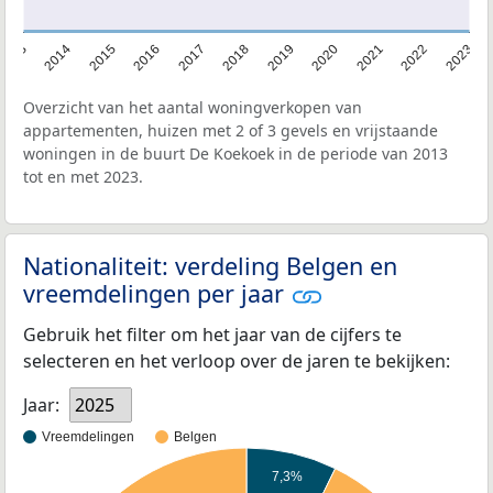
2013
2014
2015
2016
2017
2018
2019
2020
2021
2022
2023
Overzicht van het aantal woningverkopen van
appartementen, huizen met 2 of 3 gevels en vrijstaande
woningen in de buurt De Koekoek in de periode van 2013
tot en met 2023.
Nationaliteit: verdeling Belgen en
vreemdelingen per jaar
Gebruik het filter om het jaar van de cijfers te
selecteren en het verloop over de jaren te bekijken:
Jaar:
2025
Vreemdelingen
Belgen
7,3%