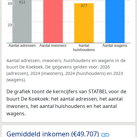
411
400
400
377
200
200
Aantal adressen
Aantal inwoners
Aantal
Aantal wagens
huishoudens
Aantal adressen, inwoners, huishoudens en wagens in de
buurt De Koekoek. De gegevens gelden voor: 2026
(adressen), 2024 (inwoners), 2024 (huishoudens) en 2023
(wagens).
De grafiek toont de kerncijfers van STATBEL voor de
buurt De Koekoek: het aantal adressen, het aantal
inwoners, het aantal huishoudens en het aantal
wagens.
Gemiddeld inkomen (€49.707)