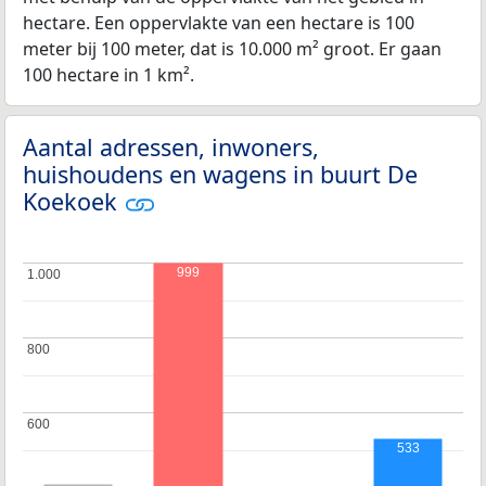
hectare. Een oppervlakte van een hectare is 100
meter bij 100 meter, dat is 10.000 m² groot. Er gaan
100 hectare in 1 km².
Aantal adressen, inwoners,
huishoudens en wagens in buurt De
Koekoek
999
1.000
1.000
800
800
600
600
533