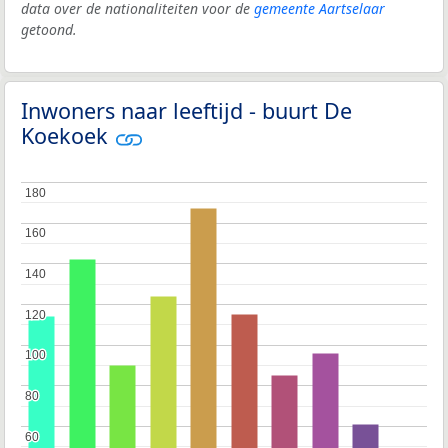
data over de nationaliteiten voor de
gemeente Aartselaar
getoond.
Inwoners naar leeftijd - buurt De
Koekoek
180
180
160
160
140
140
120
120
100
100
80
80
60
60