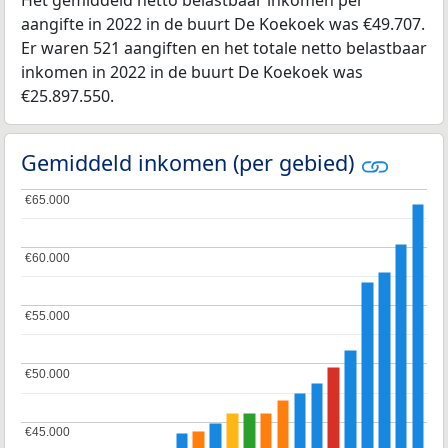
Het gemiddeld netto belastbaar inkomen per
aangifte in 2022 in de buurt De Koekoek was €49.707.
Er waren 521 aangiften en het totale netto belastbaar
inkomen in 2022 in de buurt De Koekoek was
€25.897.550.
Gemiddeld inkomen (per gebied)
€65.000
€65.000
€60.000
€60.000
€55.000
€55.000
€50.000
€50.000
€45.000
€45.000