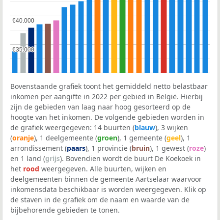
€40.000
€40.000
€35.000
€35.000
Bovenstaande grafiek toont het gemiddeld netto belastbaar
inkomen per aangifte in 2022 per gebied in België. Hierbij
zijn de gebieden van laag naar hoog gesorteerd op de
hoogte van het inkomen. De volgende gebieden worden in
de grafiek weergegeven: 14 buurten (
blauw
), 3 wijken
(
oranje
), 1 deelgemeente (
groen
), 1 gemeente (
geel
), 1
arrondissement (
paars
), 1 provincie (
bruin
), 1 gewest (
roze
)
en 1 land (
grijs
). Bovendien wordt de buurt De Koekoek in
het
rood
weergegeven. Alle buurten, wijken en
deelgemeenten binnen de gemeente Aartselaar waarvoor
inkomensdata beschikbaar is worden weergegeven. Klik op
de staven in de grafiek om de naam en waarde van de
bijbehorende gebieden te tonen.