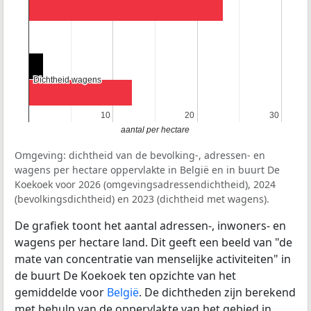
Dichtheid wagens
Dichtheid wagens
10
10
20
20
30
30
aantal per hectare
Omgeving: dichtheid van de bevolking-, adressen- en
wagens per hectare oppervlakte in België en in buurt De
Koekoek voor 2026 (omgevingsadressendichtheid), 2024
(bevolkingsdichtheid) en 2023 (dichtheid met wagens).
De grafiek toont het aantal adressen-, inwoners- en
wagens per hectare land. Dit geeft een beeld van "de
mate van concentratie van menselijke activiteiten" in
de buurt De Koekoek ten opzichte van het
gemiddelde voor
België
. De dichtheden zijn berekend
met behulp van de oppervlakte van het gebied in