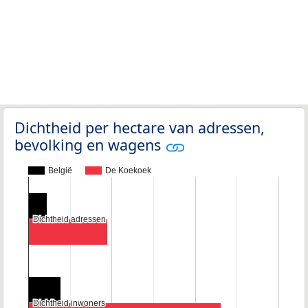
Dichtheid per hectare van adressen,
bevolking en wagens
België
De Koekoek
Dichtheid adressen
Dichtheid adressen
Dichtheid inwoners
Dichtheid inwoners