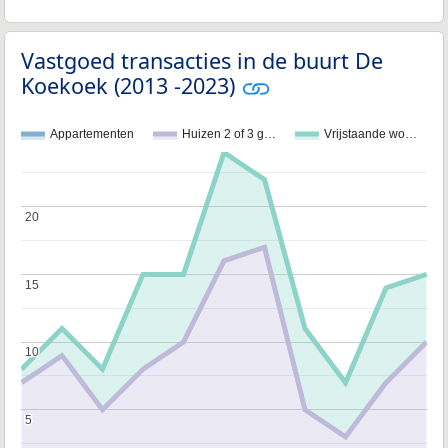
Vastgoed transacties in de buurt De
Koekoek (2013 -2023)
Appartementen
Huizen 2 of 3 g…
Vrijstaande wo…
20
20
15
15
10
10
5
5