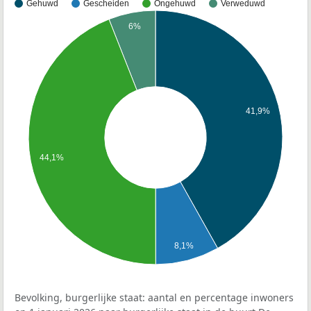
Gehuwd
Gescheiden
Ongehuwd
Verweduwd
6%
41,9%
44,1%
8,1%
Bevolking, burgerlijke staat: aantal en percentage inwoners