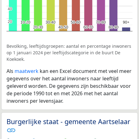
40
40
20
20
10-20
10-20
30-40
30-40
50-60
50-60
70-80
70-80
90+
90+
20-30
20-30
40-50
40-50
60-70
60-70
80-90
80-90
Bevolking, leeftijdsgroepen: aantal en percentage inwoners
op 1 januari 2024 per leeftijdscategorie in de buurt De
Koekoek.
Als
maatwerk
kan een Excel document met veel meer
gegevens over het aantal inwoners naar leeftijd
geleverd worden. De gegevens zijn beschikbaar voor
de periode 1990 tot en met 2026 met het aantal
inwoners per levensjaar.
Burgerlijke staat - gemeente Aartselaar