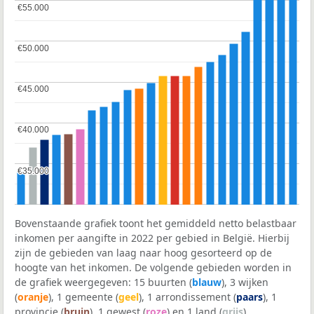
€55.000
€55.000
€50.000
€50.000
€45.000
€45.000
€40.000
€40.000
€35.000
€35.000
Bovenstaande grafiek toont het gemiddeld netto belastbaar
inkomen per aangifte in 2022 per gebied in België. Hierbij
zijn de gebieden van laag naar hoog gesorteerd op de
hoogte van het inkomen. De volgende gebieden worden in
de grafiek weergegeven: 15 buurten (
blauw
), 3 wijken
(
oranje
), 1 gemeente (
geel
), 1 arrondissement (
paars
), 1
provincie (
bruin
), 1 gewest (
roze
) en 1 land (
grijs
).