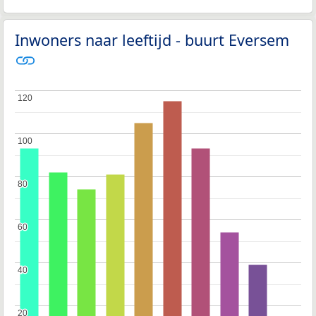
Inwoners naar leeftijd - buurt Eversem
120
120
100
100
80
80
60
60
40
40
20
20