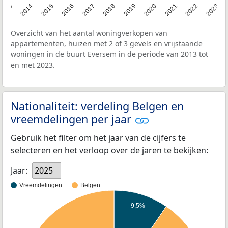
2013
2014
2015
2016
2017
2018
2019
2020
2021
2022
2023
Overzicht van het aantal woningverkopen van
appartementen, huizen met 2 of 3 gevels en vrijstaande
woningen in de buurt Eversem in de periode van 2013 tot
en met 2023.
Nationaliteit: verdeling Belgen en
vreemdelingen per jaar
Gebruik het filter om het jaar van de cijfers te
selecteren en het verloop over de jaren te bekijken:
Jaar:
2025
Vreemdelingen
Belgen
9,5%