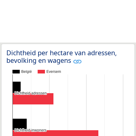
Dichtheid per hectare van adressen,
bevolking en wagens
België
Eversem
Dichtheid adressen
Dichtheid adressen
Dichtheid inwoners
Dichtheid inwoners