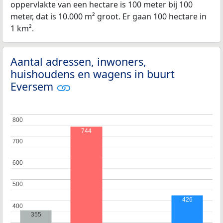
oppervlakte van een hectare is 100 meter bij 100
meter, dat is 10.000 m² groot. Er gaan 100 hectare in
1 km².
Aantal adressen, inwoners,
huishoudens en wagens in buurt
Eversem
800
800
744
700
700
600
600
500
500
426
400
400
355