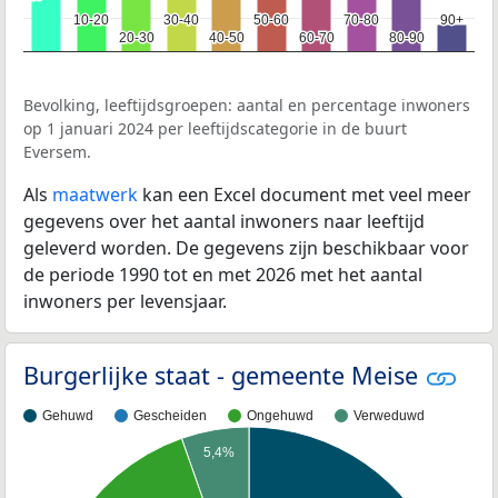
10-20
10-20
30-40
30-40
50-60
50-60
70-80
70-80
90+
90+
20-30
20-30
40-50
40-50
60-70
60-70
80-90
80-90
Bevolking, leeftijdsgroepen: aantal en percentage inwoners
op 1 januari 2024 per leeftijdscategorie in de buurt
Eversem.
Als
maatwerk
kan een Excel document met veel meer
gegevens over het aantal inwoners naar leeftijd
geleverd worden. De gegevens zijn beschikbaar voor
de periode 1990 tot en met 2026 met het aantal
inwoners per levensjaar.
Burgerlijke staat - gemeente Meise
Gehuwd
Gescheiden
Ongehuwd
Verweduwd
5,4%