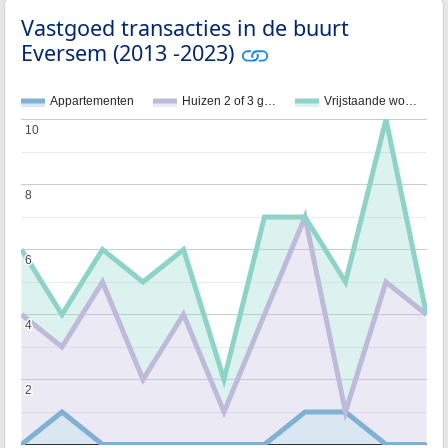
Vastgoed transacties in de buurt
Eversem (2013 -2023)
Appartementen
Huizen 2 of 3 g…
Vrijstaande wo…
10
10
8
8
6
6
4
4
2
2