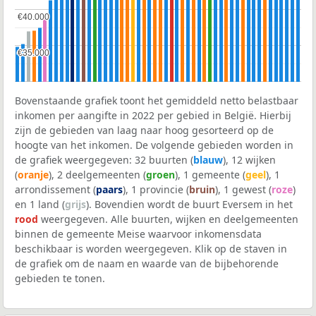
€40.000
€40.000
€35.000
€35.000
Bovenstaande grafiek toont het gemiddeld netto belastbaar
inkomen per aangifte in 2022 per gebied in België. Hierbij
zijn de gebieden van laag naar hoog gesorteerd op de
hoogte van het inkomen. De volgende gebieden worden in
de grafiek weergegeven: 32 buurten (
blauw
), 12 wijken
(
oranje
), 2 deelgemeenten (
groen
), 1 gemeente (
geel
), 1
arrondissement (
paars
), 1 provincie (
bruin
), 1 gewest (
roze
)
en 1 land (
grijs
). Bovendien wordt de buurt Eversem in het
rood
weergegeven. Alle buurten, wijken en deelgemeenten
binnen de gemeente Meise waarvoor inkomensdata
beschikbaar is worden weergegeven. Klik op de staven in
de grafiek om de naam en waarde van de bijbehorende
gebieden te tonen.