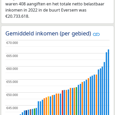
waren 408 aangiften en het totale netto belastbaar
inkomen in 2022 in de buurt Eversem was
€20.733.618.
Gemiddeld inkomen (per gebied)
€70.000
€70.000
€65.000
€65.000
€60.000
€60.000
€55.000
€55.000
€50.000
€50.000
€45.000
€45.000