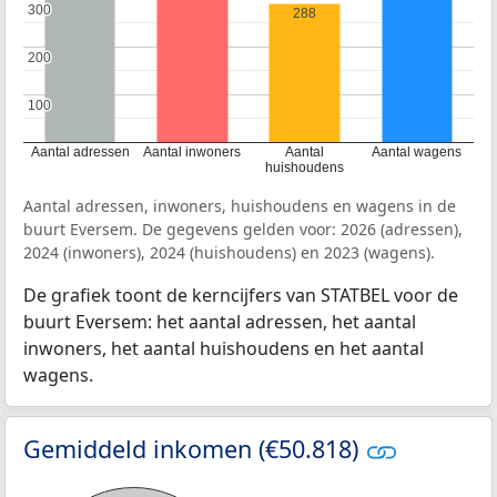
300
300
288
200
200
100
100
Aantal adressen
Aantal inwoners
Aantal
Aantal wagens
huishoudens
Aantal adressen, inwoners, huishoudens en wagens in de
buurt Eversem. De gegevens gelden voor: 2026 (adressen),
2024 (inwoners), 2024 (huishoudens) en 2023 (wagens).
De grafiek toont de kerncijfers van STATBEL voor de
buurt Eversem: het aantal adressen, het aantal
inwoners, het aantal huishoudens en het aantal
wagens.
Gemiddeld inkomen (€50.818)