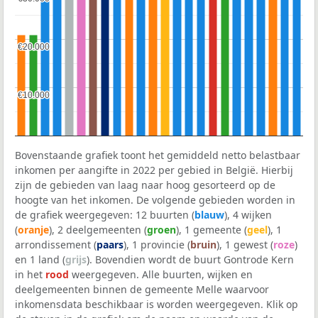
€20.000
€20.000
€10.000
€10.000
Bovenstaande grafiek toont het gemiddeld netto belastbaar
inkomen per aangifte in 2022 per gebied in België. Hierbij
zijn de gebieden van laag naar hoog gesorteerd op de
hoogte van het inkomen. De volgende gebieden worden in
de grafiek weergegeven: 12 buurten (
blauw
), 4 wijken
(
oranje
), 2 deelgemeenten (
groen
), 1 gemeente (
geel
), 1
arrondissement (
paars
), 1 provincie (
bruin
), 1 gewest (
roze
)
en 1 land (
grijs
). Bovendien wordt de buurt Gontrode Kern
in het
rood
weergegeven. Alle buurten, wijken en
deelgemeenten binnen de gemeente Melle waarvoor
inkomensdata beschikbaar is worden weergegeven. Klik op