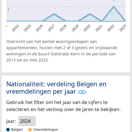
2
2
2013
2014
2015
2016
2017
2018
2019
2020
2021
2022
2023
Overzicht van het aantal woningverkopen van
appartementen, huizen met 2 of 3 gevels en vrijstaande
woningen in de buurt Gontrode Kern in de periode van
2013 tot en met 2023.
Nationaliteit: verdeling Belgen en
vreemdelingen per jaar
Gebruik het filter om het jaar van de cijfers te
selecteren en het verloop over de jaren te bekijken:
Jaar:
2024
Belgen
Vreemdelingen