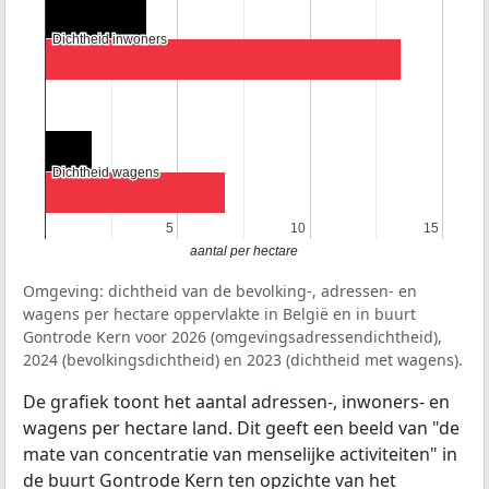
Dichtheid inwoners
Dichtheid inwoners
Dichtheid wagens
Dichtheid wagens
5
5
10
10
15
15
aantal per hectare
Omgeving: dichtheid van de bevolking-, adressen- en
wagens per hectare oppervlakte in België en in buurt
Gontrode Kern voor 2026 (omgevingsadressendichtheid),
2024 (bevolkingsdichtheid) en 2023 (dichtheid met wagens).
De grafiek toont het aantal adressen-, inwoners- en
wagens per hectare land. Dit geeft een beeld van "de
mate van concentratie van menselijke activiteiten" in
de buurt Gontrode Kern ten opzichte van het