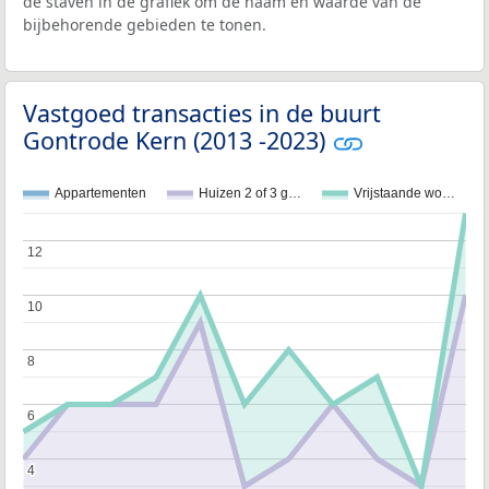
de staven in de grafiek om de naam en waarde van de
bijbehorende gebieden te tonen.
Vastgoed transacties in de buurt
Gontrode Kern (2013 -2023)
Appartementen
Huizen 2 of 3 g…
Vrijstaande wo…
12
12
10
10
8
8
6
6
4
4