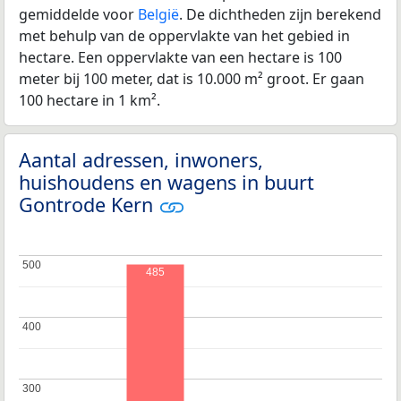
gemiddelde voor
België
. De dichtheden zijn berekend
met behulp van de oppervlakte van het gebied in
hectare. Een oppervlakte van een hectare is 100
meter bij 100 meter, dat is 10.000 m² groot. Er gaan
100 hectare in 1 km².
Aantal adressen, inwoners,
huishoudens en wagens in buurt
Gontrode Kern
500
500
485
400
400
300
300