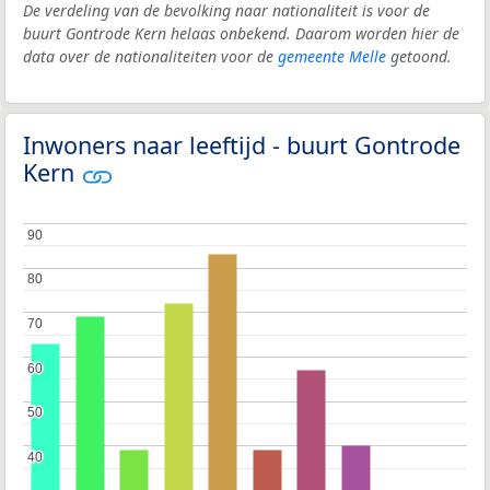
De verdeling van de bevolking naar nationaliteit is voor de
buurt Gontrode Kern helaas onbekend. Daarom worden hier de
data over de nationaliteiten voor de
gemeente Melle
getoond.
Inwoners naar leeftijd - buurt Gontrode
Kern
90
90
80
80
70
70
60
60
50
50
40
40