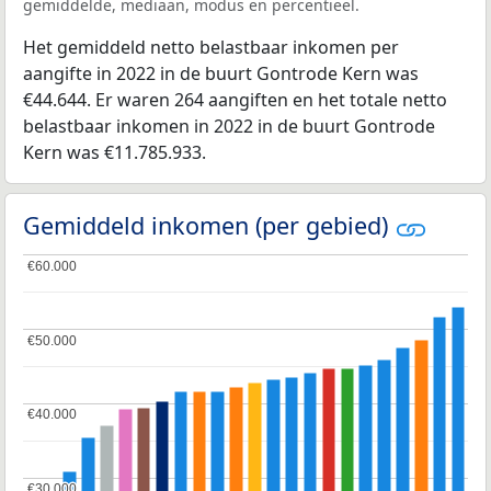
gemiddelde, mediaan, modus en percentieel.
Het gemiddeld netto belastbaar inkomen per
aangifte in 2022 in de buurt Gontrode Kern was
€44.644. Er waren 264 aangiften en het totale netto
belastbaar inkomen in 2022 in de buurt Gontrode
Kern was €11.785.933.
Gemiddeld inkomen (per gebied)
€60.000
€60.000
€50.000
€50.000
€40.000
€40.000
€30.000
€30.000