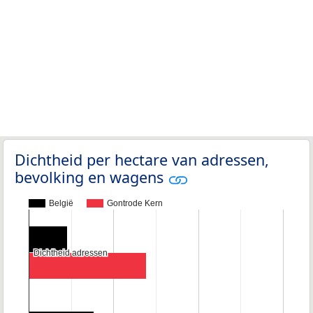
Dichtheid per hectare van adressen,
bevolking en wagens
België
Gontrode Kern
Dichtheid adressen
Dichtheid adressen