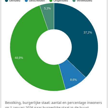
Gehuwd
Gescheiden
Ongehuwd
Verweduwd
5,3%
37,2%
48,9%
8,6%
Bevolking, burgerlijke staat: aantal en percentage inwoners
op 1 januari 2026 naar burgerlijke staat in de buurt