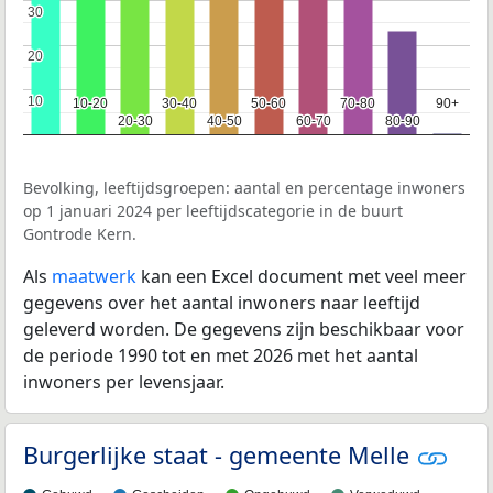
30
30
20
20
10
10
10-20
10-20
30-40
30-40
50-60
50-60
70-80
70-80
90+
90+
20-30
20-30
40-50
40-50
60-70
60-70
80-90
80-90
Bevolking, leeftijdsgroepen: aantal en percentage inwoners
op 1 januari 2024 per leeftijdscategorie in de buurt
Gontrode Kern.
Als
maatwerk
kan een Excel document met veel meer
gegevens over het aantal inwoners naar leeftijd
geleverd worden. De gegevens zijn beschikbaar voor
de periode 1990 tot en met 2026 met het aantal
inwoners per levensjaar.
Burgerlijke staat - gemeente Melle