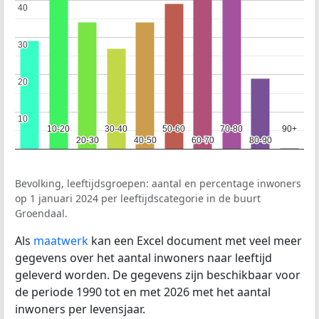
40
40
30
30
20
20
10
10
10-20
10-20
30-40
30-40
50-60
50-60
70-80
70-80
90+
90+
20-30
20-30
40-50
40-50
60-70
60-70
80-90
80-90
Bevolking, leeftijdsgroepen: aantal en percentage inwoners
op 1 januari 2024 per leeftijdscategorie in de buurt
Groendaal.
Als
maatwerk
kan een Excel document met veel meer
gegevens over het aantal inwoners naar leeftijd
geleverd worden. De gegevens zijn beschikbaar voor
de periode 1990 tot en met 2026 met het aantal
inwoners per levensjaar.