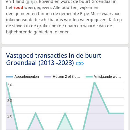
en 1 land (
grijs
). Bovendien wordt de buurt Groendaal in
het
rood
weergegeven. Alle buurten, wijken en
deelgemeenten binnen de gemeente Erpe-Mere waarvoor
inkomensdata beschikbaar is worden weergegeven. Klik op
de staven in de grafiek om de naam en waarde van de
bijbehorende gebieden te tonen.
Vastgoed transacties in de buurt
Groendaal (2013 -2023)
Appartementen
Huizen 2 of 3 g…
Vrijstaande wo…
3,0
3,0
2,5
2,5
2,0
2,0