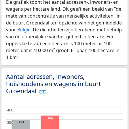
De grafiek toont het aantal adressen-, inwoners- en
wagens per hectare land. Dit geeft een beeld van "de
mate van concentratie van menselijke activiteiten" in
de buurt Groendaal ten opzichte van het gemiddelde
voor
België
. De dichtheden zijn berekend met behulp
van de oppervlakte van het gebied in hectare. Een
oppervlakte van een hectare is 100 meter bij 100
meter, dat is 10.000 m² groot. Er gaan 100 hectare in
1 km².
Aantal adressen, inwoners,
huishoudens en wagens in buurt
Groendaal
400
400
366
350
350
350