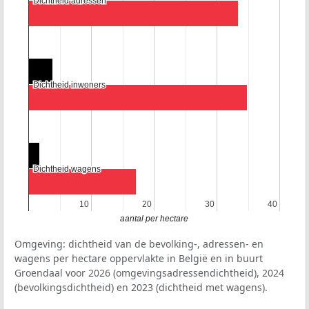
Dichtheid adressen
Dichtheid adressen
Dichtheid inwoners
Dichtheid inwoners
Dichtheid wagens
Dichtheid wagens
10
10
20
20
30
30
40
40
aantal per hectare
Omgeving: dichtheid van de bevolking-, adressen- en
wagens per hectare oppervlakte in België en in buurt
Groendaal voor 2026 (omgevingsadressendichtheid), 2024
(bevolkingsdichtheid) en 2023 (dichtheid met wagens).