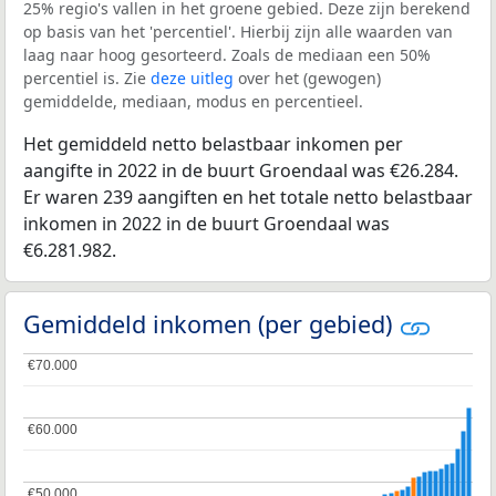
25% regio's vallen in het groene gebied. Deze zijn berekend
op basis van het 'percentiel'. Hierbij zijn alle waarden van
laag naar hoog gesorteerd. Zoals de mediaan een 50%
percentiel is. Zie
deze uitleg
over het (gewogen)
gemiddelde, mediaan, modus en percentieel.
Het gemiddeld netto belastbaar inkomen per
aangifte in 2022 in de buurt Groendaal was €26.284.
Er waren 239 aangiften en het totale netto belastbaar
inkomen in 2022 in de buurt Groendaal was
€6.281.982.
Gemiddeld inkomen (per gebied)
€70.000
€70.000
€60.000
€60.000
€50.000
€50.000