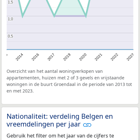
1,5
1,5
1,0
1,0
0,5
0,5
2013
2014
2016
2017
2019
2020
2021
2022
2023
Overzicht van het aantal woningverkopen van
appartementen, huizen met 2 of 3 gevels en vrijstaande
woningen in de buurt Groendaal in de periode van 2013 tot
en met 2023.
Nationaliteit: verdeling Belgen en
vreemdelingen per jaar
Gebruik het filter om het jaar van de cijfers te