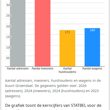
300
300
250
250
200
200
180
171
150
150
100
100
50
50
Aantal adressen
Aantal inwoners
Aantal
Aantal wagens
huishoudens
Aantal adressen, inwoners, huishoudens en wagens in de
buurt Groendaal. De gegevens gelden voor: 2026
(adressen), 2024 (inwoners), 2024 (huishoudens) en 2023
(wagens).
De grafiek toont de kerncijfers van STATBEL voor de