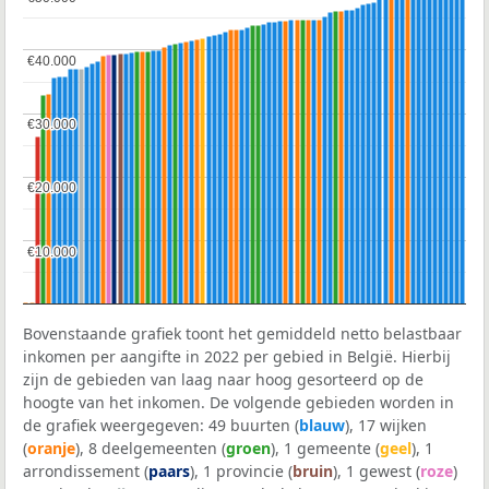
€40.000
€40.000
€30.000
€30.000
€20.000
€20.000
€10.000
€10.000
Bovenstaande grafiek toont het gemiddeld netto belastbaar
inkomen per aangifte in 2022 per gebied in België. Hierbij
zijn de gebieden van laag naar hoog gesorteerd op de
hoogte van het inkomen. De volgende gebieden worden in
de grafiek weergegeven: 49 buurten (
blauw
), 17 wijken
(
oranje
), 8 deelgemeenten (
groen
), 1 gemeente (
geel
), 1
arrondissement (
paars
), 1 provincie (
bruin
), 1 gewest (
roze
)