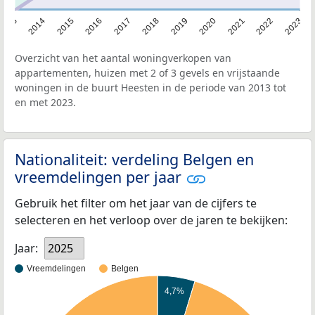
2013
2014
2015
2016
2017
2018
2019
2020
2021
2022
2023
Overzicht van het aantal woningverkopen van
appartementen, huizen met 2 of 3 gevels en vrijstaande
woningen in de buurt Heesten in de periode van 2013 tot
en met 2023.
Nationaliteit: verdeling Belgen en
vreemdelingen per jaar
Gebruik het filter om het jaar van de cijfers te
selecteren en het verloop over de jaren te bekijken:
Jaar:
2025
Vreemdelingen
Belgen
4,7%