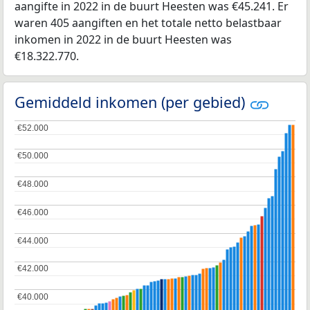
aangifte in 2022 in de buurt Heesten was €45.241. Er
waren 405 aangiften en het totale netto belastbaar
inkomen in 2022 in de buurt Heesten was
€18.322.770.
Gemiddeld inkomen (per gebied)
€52.000
€52.000
€50.000
€50.000
€48.000
€48.000
€46.000
€46.000
€44.000
€44.000
€42.000
€42.000
€40.000
€40.000