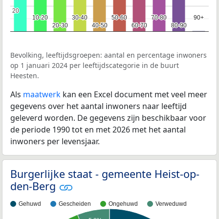
20
20
10-20
10-20
30-40
30-40
50-60
50-60
70-80
70-80
90+
90+
20-30
20-30
40-50
40-50
60-70
60-70
80-90
80-90
Bevolking, leeftijdsgroepen: aantal en percentage inwoners
op 1 januari 2024 per leeftijdscategorie in de buurt
Heesten.
Als
maatwerk
kan een Excel document met veel meer
gegevens over het aantal inwoners naar leeftijd
geleverd worden. De gegevens zijn beschikbaar voor
de periode 1990 tot en met 2026 met het aantal
inwoners per levensjaar.
Burgerlijke staat - gemeente Heist-op-
den-Berg
Gehuwd
Gescheiden
Ongehuwd
Verweduwd