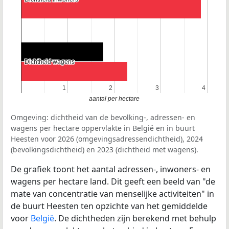
Dichtheid wagens
Dichtheid wagens
1
1
2
2
3
3
4
4
aantal per hectare
Omgeving: dichtheid van de bevolking-, adressen- en
wagens per hectare oppervlakte in België en in buurt
Heesten voor 2026 (omgevingsadressendichtheid), 2024
(bevolkingsdichtheid) en 2023 (dichtheid met wagens).
De grafiek toont het aantal adressen-, inwoners- en
wagens per hectare land. Dit geeft een beeld van "de
mate van concentratie van menselijke activiteiten" in
de buurt Heesten ten opzichte van het gemiddelde
voor
België
. De dichtheden zijn berekend met behulp