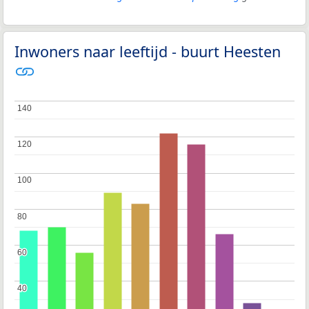
Inwoners naar leeftijd - buurt Heesten
140
140
120
120
100
100
80
80
60
60
40
40