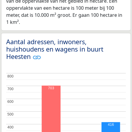
van de oppervlakte van het gebied in hectare. Een
oppervlakte van een hectare is 100 meter bij 100
meter, dat is 10.000 m² groot. Er gaan 100 hectare in
1 km².
Aantal adressen, inwoners,
huishoudens en wagens in buurt
Heesten
800
800
703
700
700
600
600
500
500
416
400
400