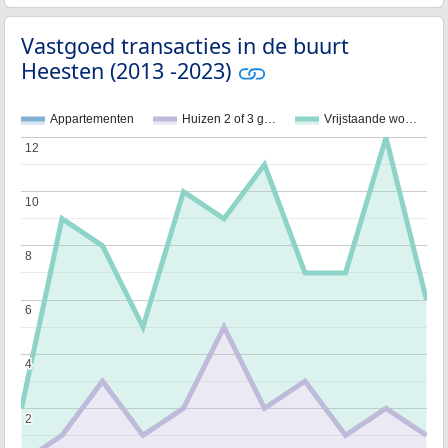
Vastgoed transacties in de buurt
Heesten (2013 -2023)
Appartementen
Huizen 2 of 3 g…
Vrijstaande wo…
12
12
10
10
8
8
6
6
4
4
2
2