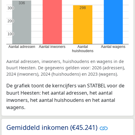
336
298
300
300
200
200
100
100
Aantal adressen
Aantal inwoners
Aantal
Aantal wagens
huishoudens
Aantal adressen, inwoners, huishoudens en wagens in de
buurt Heesten. De gegevens gelden voor: 2026 (adressen),
2024 (inwoners), 2024 (huishoudens) en 2023 (wagens).
De grafiek toont de kerncijfers van STATBEL voor de
buurt Heesten: het aantal adressen, het aantal
inwoners, het aantal huishoudens en het aantal
wagens.
Gemiddeld inkomen (€45.241)