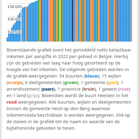
€38.000
€38.000
€36.000
€36.000
€34.000
€34.000
Bovenstaande grafiek toont het gemiddeld netto belastbaar
inkomen per aangifte in 2022 per gebied in België. Hierbij
zijn de gebieden van laag naar hoog gesorteerd op de
hoogte van het inkomen. De volgende gebieden worden in
de grafiek weergegeven: 54 buurten (
blauw
), 15 wijken
(
oranje
), 6 deelgemeenten (
groen
), 1 gemeente (
geel
), 1
arrondissement (
paars
), 1 provincie (
bruin
), 1 gewest (
roze
)
en 1 land (
grijs
). Bovendien wordt de buurt Heesten in het
rood
weergegeven. Alle buurten, wijken en deelgemeenten
binnen de gemeente Heist-op-den-Berg waarvoor
inkomensdata beschikbaar is worden weergegeven. Klik op
de staven in de grafiek om de naam en waarde van de
bijbehorende gebieden te tonen.