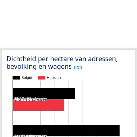
Dichtheid per hectare van adressen,
bevolking en wagens
België
Heesten
Dichtheid adressen
Dichtheid adressen
Dichtheid inwoners
Dichtheid inwoners