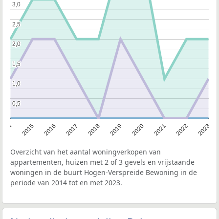
3,0
3,0
2,5
2,5
2,0
2,0
1,5
1,5
1,0
1,0
0,5
0,5
2014
2015
2016
2017
2018
2019
2020
2021
2022
2023
Overzicht van het aantal woningverkopen van
appartementen, huizen met 2 of 3 gevels en vrijstaande
woningen in de buurt Hogen-Verspreide Bewoning in de
periode van 2014 tot en met 2023.