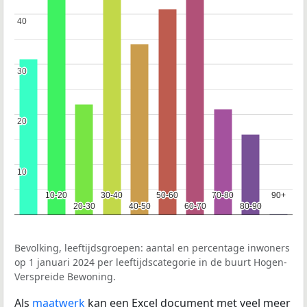
40
40
30
30
20
20
10
10
10-20
10-20
30-40
30-40
50-60
50-60
70-80
70-80
90+
90+
20-30
20-30
40-50
40-50
60-70
60-70
80-90
80-90
Bevolking, leeftijdsgroepen: aantal en percentage inwoners
op 1 januari 2024 per leeftijdscategorie in de buurt Hogen-
Verspreide Bewoning.
Als
maatwerk
kan een Excel document met veel meer