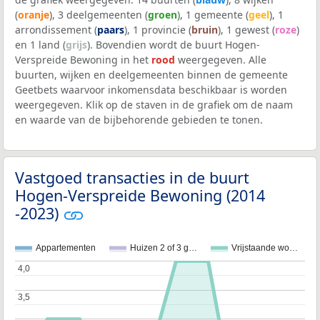
(
oranje
), 3 deelgemeenten (
groen
), 1 gemeente (
geel
), 1
arrondissement (
paars
), 1 provincie (
bruin
), 1 gewest (
roze
)
en 1 land (
grijs
). Bovendien wordt de buurt Hogen-
Verspreide Bewoning in het
rood
weergegeven. Alle
buurten, wijken en deelgemeenten binnen de gemeente
Geetbets waarvoor inkomensdata beschikbaar is worden
weergegeven. Klik op de staven in de grafiek om de naam
en waarde van de bijbehorende gebieden te tonen.
Vastgoed transacties in de buurt
Hogen-Verspreide Bewoning (2014
-2023)
Appartementen
Huizen 2 of 3 g…
Vrijstaande wo…
4,0
4,0
3,5
3,5