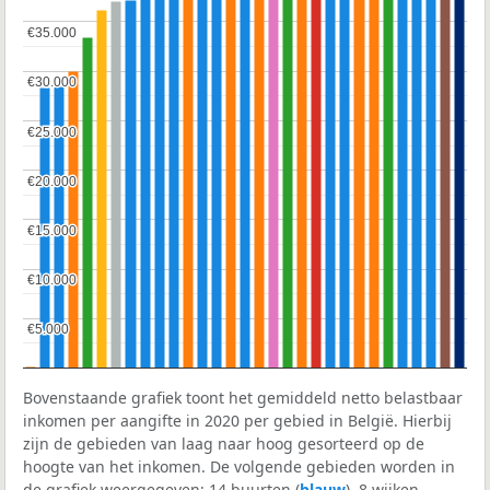
€35.000
€35.000
€30.000
€30.000
€25.000
€25.000
€20.000
€20.000
€15.000
€15.000
€10.000
€10.000
€5.000
€5.000
Bovenstaande grafiek toont het gemiddeld netto belastbaar
inkomen per aangifte in 2020 per gebied in België. Hierbij
zijn de gebieden van laag naar hoog gesorteerd op de
hoogte van het inkomen. De volgende gebieden worden in
de grafiek weergegeven: 14 buurten (
blauw
), 8 wijken