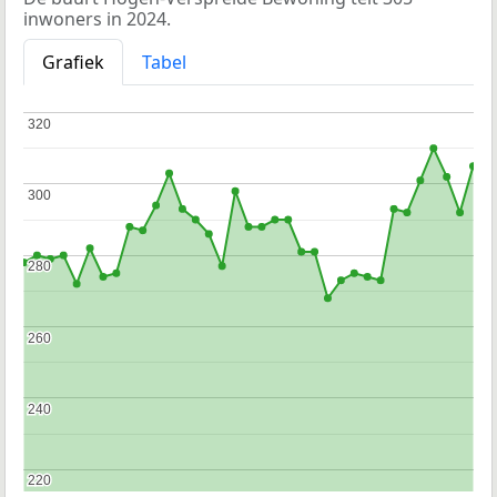
inwoners in 2024.
Grafiek
Tabel
320
320
300
300
280
280
260
260
240
240
220
220