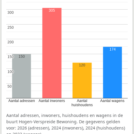
305
300
300
250
250
200
200
174
150
150
150
120
100
100
50
50
Aantal adressen
Aantal inwoners
Aantal
Aantal wagens
huishoudens
Aantal adressen, inwoners, huishoudens en wagens in de
buurt Hogen-Verspreide Bewoning. De gegevens gelden
voor: 2026 (adressen), 2024 (inwoners), 2024 (huishoudens)