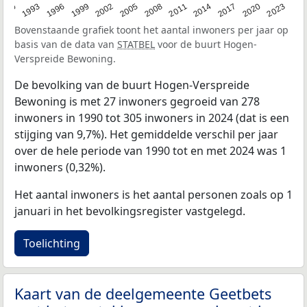
2023
1990
1993
1996
1999
2002
2005
2008
2011
2014
2017
2020
Bovenstaande grafiek toont het aantal inwoners per jaar op
basis van de data van
STATBEL
voor de buurt Hogen-
Verspreide Bewoning.
De bevolking van de buurt Hogen-Verspreide
Bewoning is met 27 inwoners gegroeid van 278
inwoners in 1990 tot 305 inwoners in 2024 (dat is een
stijging van 9,7%). Het gemiddelde verschil per jaar
over de hele periode van 1990 tot en met 2024 was 1
inwoners (0,32%).
Het aantal inwoners is het aantal personen zoals op 1
januari in het bevolkingsregister vastgelegd.
Toelichting
Kaart van de deelgemeente Geetbets