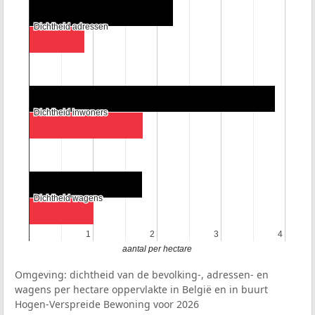
Dichtheid adressen
Dichtheid adressen
Dichtheid inwoners
Dichtheid inwoners
Dichtheid wagens
Dichtheid wagens
1
1
2
2
3
3
4
4
aantal per hectare
Omgeving: dichtheid van de bevolking-, adressen- en
wagens per hectare oppervlakte in België en in buurt
Hogen-Verspreide Bewoning voor 2026