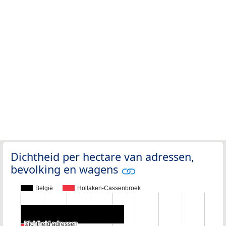
Dichtheid per hectare van adressen,
bevolking en wagens
België
Hollaken-Cassenbroek
Dichtheid adressen
Dichtheid adressen