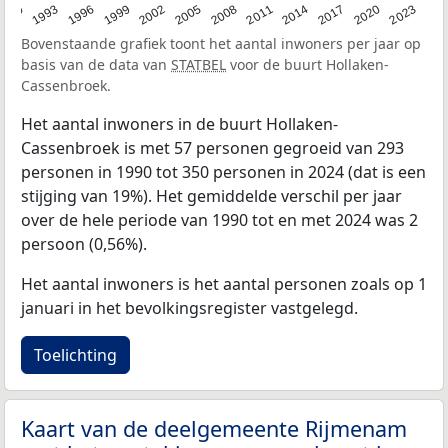
2023
1990
1993
1996
1999
2002
2005
2008
2011
2014
2017
2020
Bovenstaande grafiek toont het aantal inwoners per jaar op
basis van de data van
STATBEL
voor de buurt Hollaken-
Cassenbroek.
Het aantal inwoners in de buurt Hollaken-
Cassenbroek is met 57 personen gegroeid van 293
personen in 1990 tot 350 personen in 2024 (dat is een
stijging van 19%). Het gemiddelde verschil per jaar
over de hele periode van 1990 tot en met 2024 was 2
persoon (0,56%).
Het aantal inwoners is het aantal personen zoals op 1
januari in het bevolkingsregister vastgelegd.
Toelichting
Kaart van de deelgemeente Rijmenam