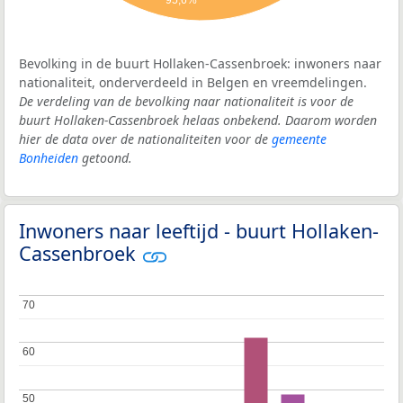
95,6%
Bevolking in de buurt Hollaken-Cassenbroek: inwoners naar
nationaliteit, onderverdeeld in Belgen en vreemdelingen.
De verdeling van de bevolking naar nationaliteit is voor de
buurt Hollaken-Cassenbroek helaas onbekend. Daarom worden
hier de data over de nationaliteiten voor de
gemeente
Bonheiden
getoond.
Inwoners naar leeftijd - buurt Hollaken-
Cassenbroek
70
70
60
60
50
50