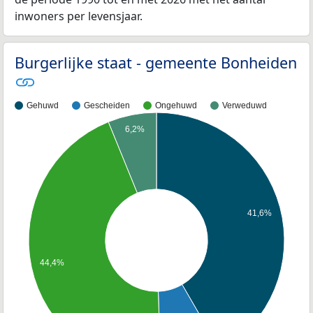
inwoners per levensjaar.
Burgerlijke staat - gemeente Bonheiden
Gehuwd
Gescheiden
Ongehuwd
Verweduwd
6,2%
41,6%
44,4%