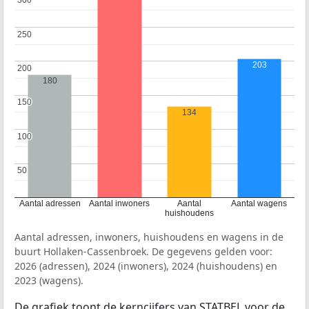
300
300
250
250
203
200
200
180
150
150
134
100
100
50
50
Aantal adressen
Aantal inwoners
Aantal
Aantal wagens
huishoudens
Aantal adressen, inwoners, huishoudens en wagens in de
buurt Hollaken-Cassenbroek. De gegevens gelden voor:
2026 (adressen), 2024 (inwoners), 2024 (huishoudens) en
2023 (wagens).
De grafiek toont de kerncijfers van STATBEL voor de