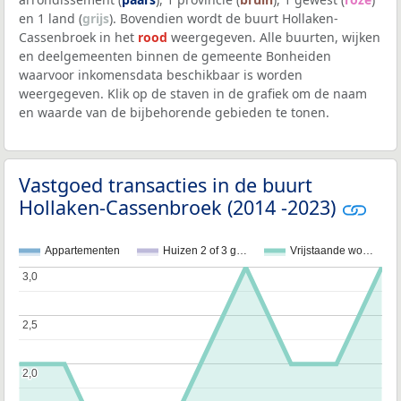
en 1 land (
grijs
). Bovendien wordt de buurt Hollaken-
Cassenbroek in het
rood
weergegeven. Alle buurten, wijken
en deelgemeenten binnen de gemeente Bonheiden
waarvoor inkomensdata beschikbaar is worden
weergegeven. Klik op de staven in de grafiek om de naam
en waarde van de bijbehorende gebieden te tonen.
Vastgoed transacties in de buurt
Hollaken-Cassenbroek (2014 -2023)
Appartementen
Huizen 2 of 3 g…
Vrijstaande wo…
3,0
3,0
2,5
2,5
2,0
2,0