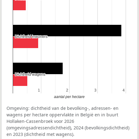
Dichtheid inwoners
Dichtheid inwoners
Dichtheid wagens
Dichtheid wagens
1
1
2
2
3
3
4
4
aantal per hectare
Omgeving: dichtheid van de bevolking-, adressen- en
wagens per hectare oppervlakte in België en in buurt
Hollaken-Cassenbroek voor 2026
(omgevingsadressendichtheid), 2024 (bevolkingsdichtheid)
en 2023 (dichtheid met wagens).