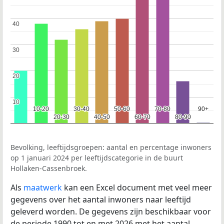
40
40
30
30
20
20
10
10
10-20
10-20
30-40
30-40
50-60
50-60
70-80
70-80
90+
90+
20-30
20-30
40-50
40-50
60-70
60-70
80-90
80-90
Bevolking, leeftijdsgroepen: aantal en percentage inwoners
op 1 januari 2024 per leeftijdscategorie in de buurt
Hollaken-Cassenbroek.
Als
maatwerk
kan een Excel document met veel meer
gegevens over het aantal inwoners naar leeftijd
geleverd worden. De gegevens zijn beschikbaar voor
de periode 1990 tot en met 2026 met het aantal