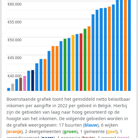
€60.000
€60.000
€55.000
€55.000
€50.000
€50.000
€45.000
€45.000
€40.000
€40.000
Bovenstaande grafiek toont het gemiddeld netto belastbaar
inkomen per aangifte in 2022 per gebied in België. Hierbij
zijn de gebieden van laag naar hoog gesorteerd op de
hoogte van het inkomen. De volgende gebieden worden in
de grafiek weergegeven: 17 buurten (
blauw
), 6 wijken
(
oranje
), 2 deelgemeenten (
groen
), 1 gemeente (
geel
), 1
arrondissement (
paars
), 1 provincie (
bruin
), 1 gewest (
roze
)