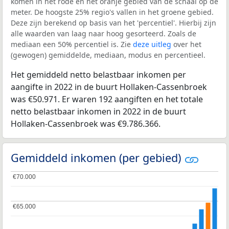
komen in het rode en het oranje gebied van de schaal op de
meter. De hoogste 25% regio's vallen in het groene gebied.
Deze zijn berekend op basis van het 'percentiel'. Hierbij zijn
alle waarden van laag naar hoog gesorteerd. Zoals de
mediaan een 50% percentiel is. Zie
deze uitleg
over het
(gewogen) gemiddelde, mediaan, modus en percentieel.
Het gemiddeld netto belastbaar inkomen per
aangifte in 2022 in de buurt Hollaken-Cassenbroek
was €50.971. Er waren 192 aangiften en het totale
netto belastbaar inkomen in 2022 in de buurt
Hollaken-Cassenbroek was €9.786.366.
Gemiddeld inkomen (per gebied)
€70.000
€70.000
€65.000
€65.000