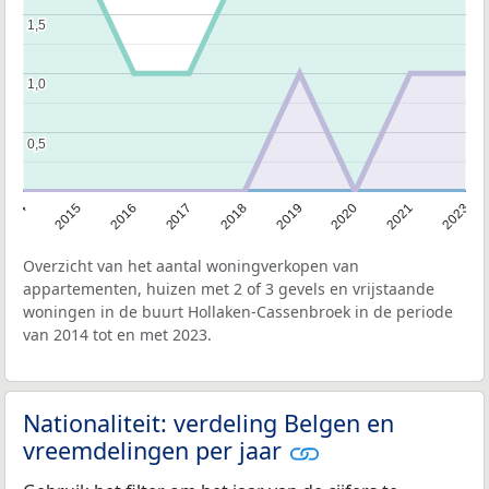
1,5
1,5
1,0
1,0
0,5
0,5
2014
2015
2016
2017
2018
2019
2020
2021
2023
Overzicht van het aantal woningverkopen van
appartementen, huizen met 2 of 3 gevels en vrijstaande
woningen in de buurt Hollaken-Cassenbroek in de periode
van 2014 tot en met 2023.
Nationaliteit: verdeling Belgen en
vreemdelingen per jaar