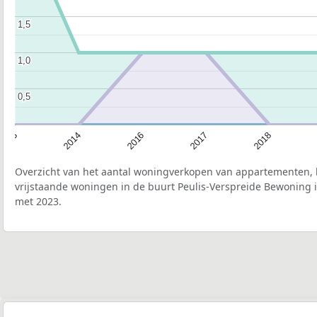
1,5
1,5
1,0
1,0
0,5
0,5
2018
2017
2016
2014
2013
Overzicht van het aantal woningverkopen van appartementen, h
vrijstaande woningen in de buurt Peulis-Verspreide Bewoning i
met 2023.