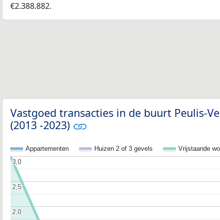
€2.388.882.
Vastgoed transacties in de buurt Peulis-
(2013 -2023)
Appartementen
Huizen 2 of 3 gevels
Vrijstaande w
3,0
3,0
2,5
2,5
2,0
2,0