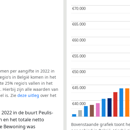
€70.000
€70.000
€65.000
€65.000
€60.000
€60.000
€55.000
€55.000
men per aangifte in 2022 in
€50.000
€50.000
gio's in België komen in het
e 25% regio's vallen in het
€45.000
€45.000
. Hierbij zijn alle waarden van
l is. Zie
deze uitleg
over het
€40.000
€40.000
2022 in de buurt Peulis-
 en het totale netto
Bovenstaande grafiek toont h
ide Bewoning was