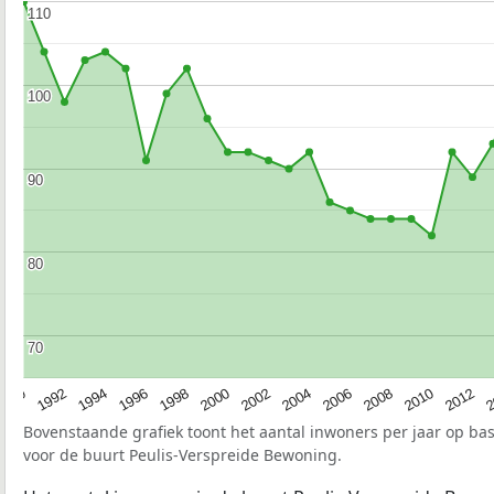
110
110
100
100
90
90
80
80
70
70
1990
1992
1994
1996
1998
2000
2002
2004
2006
2008
2010
2012
2
Bovenstaande grafiek toont het aantal inwoners per jaar op ba
voor de buurt Peulis-Verspreide Bewoning.