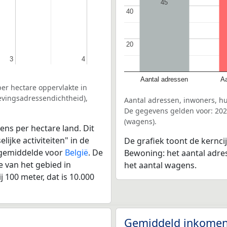
45
40
40
20
20
3
3
4
4
Aantal adressen
Aa
er hectare oppervlakte in
evingsadressendichtheid),
Aantal adressen, inwoners, h
De gegevens gelden voor: 202
(wagens).
ens per hectare land. Dit
ijke activiteiten" in de
De grafiek toont de kernci
 gemiddelde voor
België
. De
Bewoning: het aantal adre
 van het gebied in
het aantal wagens.
 100 meter, dat is 10.000
Gemiddeld inkomen