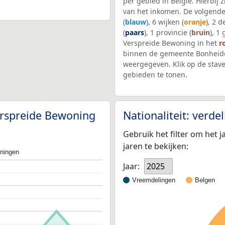
per gebied in België. Hierbij
van het inkomen. De volgende
(
blauw
), 6 wijken (
oranje
), 2 
(
paars
), 1 provincie (
bruin
), 1
Verspreide Bewoning in het
r
binnen de gemeente Bonheide
weergegeven. Klik op de stav
gebieden te tonen.
Verspreide Bewoning
Nationaliteit: verd
Gebruik het filter om het j
jaren te bekijken:
oningen
Jaar:
2025
Vreemdelingen
Belgen