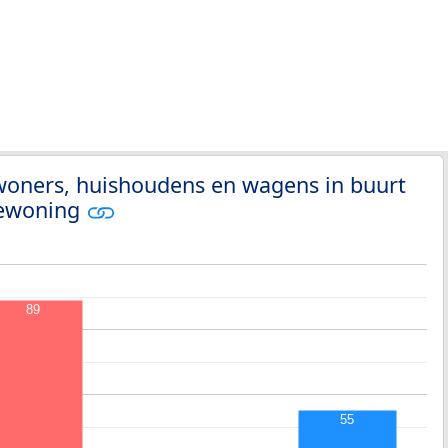
woners, huishoudens en wagens in buurt
Bewoning
89
55