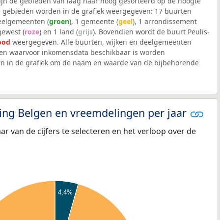
 zijn de gebieden van laag naar hoog gesorteerd op de hoogte
 gebieden worden in de grafiek weergegeven: 17 buurten
deelgemeenten (
groen
), 1 gemeente (
geel
), 1 arrondissement
 gewest (
roze
) en 1 land (
grijs
). Bovendien wordt de buurt Peulis-
ood
weergegeven. Alle buurten, wijken en deelgemeenten
n waarvoor inkomensdata beschikbaar is worden
en in de grafiek om de naam en waarde van de bijbehorende
eling Belgen en vreemdelingen per jaar
aar van de cijfers te selecteren en het verloop over de
4,4%