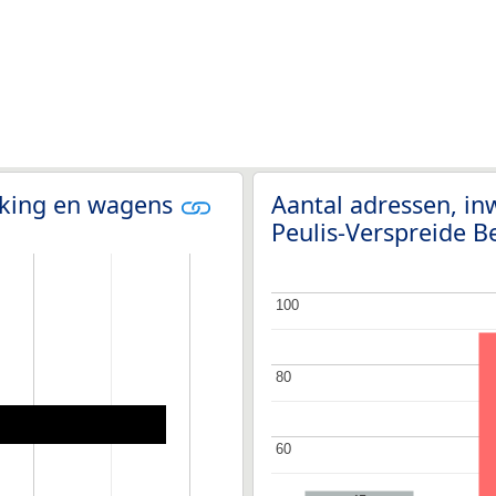
olking en wagens
Aantal adressen, in
Peulis-Verspreide 
100
100
80
80
60
60