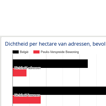
Dichtheid per hectare van adressen, bev
België
Peulis-Verspreide Bewoning
Dichtheid adressen
Dichtheid adressen
Dichtheid inwoners
Dichtheid inwoners