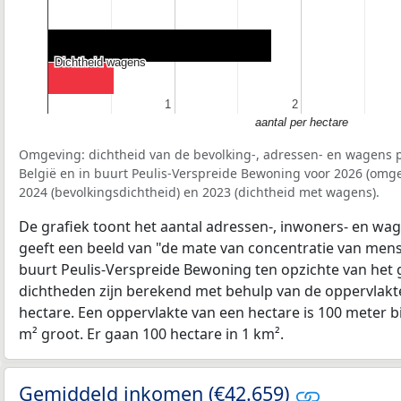
Dichtheid wagens
Dichtheid wagens
1
1
2
2
aantal per hectare
Omgeving: dichtheid van de bevolking-, adressen- en wagens p
België en in buurt Peulis-Verspreide Bewoning voor 2026 (omg
2024 (bevolkingsdichtheid) en 2023 (dichtheid met wagens).
De grafiek toont het aantal adressen-, inwoners- en wag
geeft een beeld van "de mate van concentratie van mensel
buurt Peulis-Verspreide Bewoning ten opzichte van het
dichtheden zijn berekend met behulp van de oppervlakte
hectare. Een oppervlakte van een hectare is 100 meter bij
m² groot. Er gaan 100 hectare in 1 km².
Gemiddeld inkomen (€42.659)