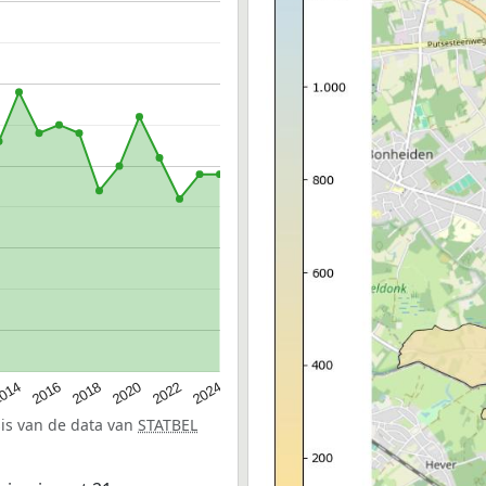
014
2016
2018
2020
2022
2024
sis van de data van
STATBEL