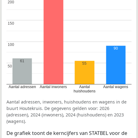
200
200
150
150
100
100
90
61
55
50
50
Aantal adressen
Aantal inwoners
Aantal
Aantal wagens
huishoudens
Aantal adressen, inwoners, huishoudens en wagens in de
buurt Houtekruis. De gegevens gelden voor: 2026
(adressen), 2024 (inwoners), 2024 (huishoudens) en 2023
(wagens).
De grafiek toont de kerncijfers van STATBEL voor de