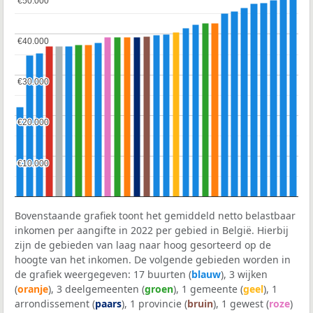
€50.000
€50.000
€40.000
€40.000
€30.000
€30.000
€20.000
€20.000
€10.000
€10.000
Bovenstaande grafiek toont het gemiddeld netto belastbaar
inkomen per aangifte in 2022 per gebied in België. Hierbij
zijn de gebieden van laag naar hoog gesorteerd op de
hoogte van het inkomen. De volgende gebieden worden in
de grafiek weergegeven: 17 buurten (
blauw
), 3 wijken
(
oranje
), 3 deelgemeenten (
groen
), 1 gemeente (
geel
), 1
arrondissement (
paars
), 1 provincie (
bruin
), 1 gewest (
roze
)