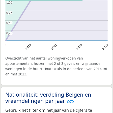
1,00
1,00
0,75
0,75
0,50
0,50
0,25
0,25
2014
2018
2021
2022
2023
Overzicht van het aantal woningverkopen van
appartementen, huizen met 2 of 3 gevels en vrijstaande
woningen in de buurt Houtekruis in de periode van 2014 tot
en met 2023.
Nationaliteit: verdeling Belgen en
vreemdelingen per jaar
Gebruik het filter om het jaar van de cijfers te