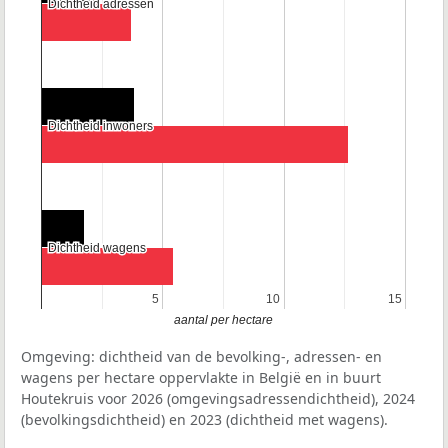
Dichtheid adressen
Dichtheid adressen
Dichtheid inwoners
Dichtheid inwoners
Dichtheid wagens
Dichtheid wagens
5
5
10
10
15
15
aantal per hectare
Omgeving: dichtheid van de bevolking-, adressen- en
wagens per hectare oppervlakte in België en in buurt
Houtekruis voor 2026 (omgevingsadressendichtheid), 2024
(bevolkingsdichtheid) en 2023 (dichtheid met wagens).