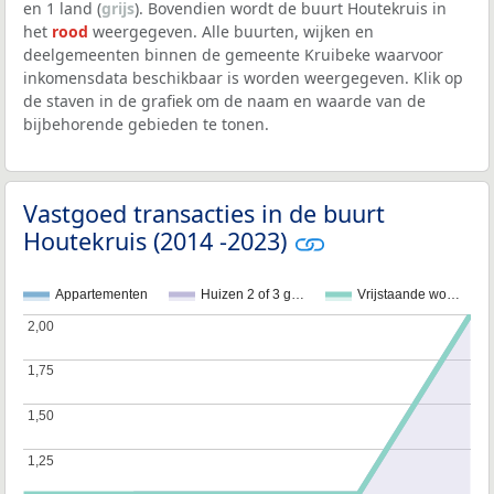
en 1 land (
grijs
). Bovendien wordt de buurt Houtekruis in
het
rood
weergegeven. Alle buurten, wijken en
deelgemeenten binnen de gemeente Kruibeke waarvoor
inkomensdata beschikbaar is worden weergegeven. Klik op
de staven in de grafiek om de naam en waarde van de
bijbehorende gebieden te tonen.
Vastgoed transacties in de buurt
Houtekruis (2014 -2023)
Appartementen
Huizen 2 of 3 g…
Vrijstaande wo…
2,00
2,00
1,75
1,75
1,50
1,50
1,25
1,25