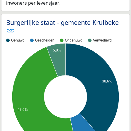
inwoners per levensjaar.
Burgerlijke staat - gemeente Kruibeke
Gehuwd
Gescheiden
Ongehuwd
Verweduwd
5,8%
38,6%
47,6%