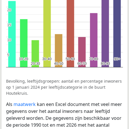
20
20
15
15
10
10
5
5
10-20
10-20
30-40
30-40
50-60
50-60
70-80
70-80
90+
90+
20-30
20-30
40-50
40-50
60-70
60-70
80-90
80-90
Bevolking, leeftijdsgroepen: aantal en percentage inwoners
op 1 januari 2024 per leeftijdscategorie in de buurt
Houtekruis.
Als
maatwerk
kan een Excel document met veel meer
gegevens over het aantal inwoners naar leeftijd
geleverd worden. De gegevens zijn beschikbaar voor
de periode 1990 tot en met 2026 met het aantal