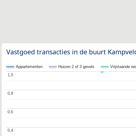
Vastgoed transacties in de buurt Kampvel
Appartementen
Huizen 2 of 3 gevels
Vrijstaande w
1,0
1,0
0,8
0,8
0,6
0,6
0,4
0,4