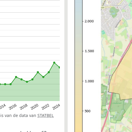
014
2016
2018
2020
2022
2024
sis van de data van
STATBEL