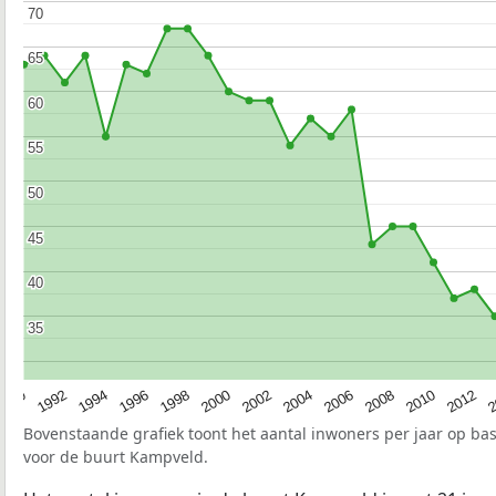
70
70
65
65
60
60
55
55
50
50
45
45
40
40
35
35
1990
1992
1994
1996
1998
2000
2002
2004
2006
2008
2010
2012
2
Bovenstaande grafiek toont het aantal inwoners per jaar op ba
voor de buurt Kampveld.