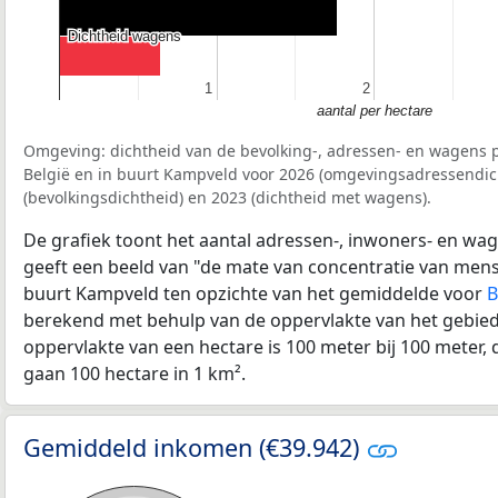
Dichtheid wagens
Dichtheid wagens
1
1
2
2
aantal per hectare
Omgeving: dichtheid van de bevolking-, adressen- en wagens p
België en in buurt Kampveld voor 2026 (omgevingsadressendic
(bevolkingsdichtheid) en 2023 (dichtheid met wagens).
De grafiek toont het aantal adressen-, inwoners- en wag
geeft een beeld van "de mate van concentratie van mensel
buurt Kampveld ten opzichte van het gemiddelde voor
B
berekend met behulp van de oppervlakte van het gebied 
oppervlakte van een hectare is 100 meter bij 100 meter, d
gaan 100 hectare in 1 km².
Gemiddeld inkomen (€39.942)