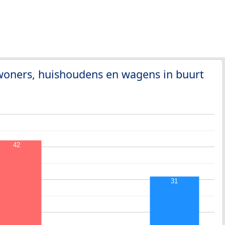
woners, huishoudens en wagens in buurt
42
31