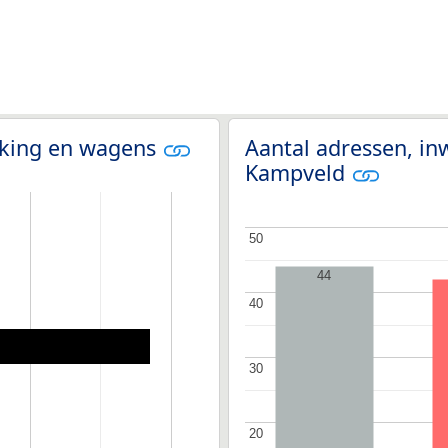
olking en wagens
Aantal adressen, in
Kampveld
50
50
44
40
40
30
30
20
20