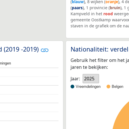
(
blauw
), 8 wijken (
oranje
), 4 
(
paars
), 1 provincie (
bruin
), 1
Kampveld in het
rood
weergeg
gemeente Oostkamp waarvoor 
staven in de grafiek om de n
d (2019 -2019)
Nationaliteit: verd
Gebruik het filter om het j
oningen
jaren te bekijken:
Jaar:
2025
Vreemdelingen
Belgen