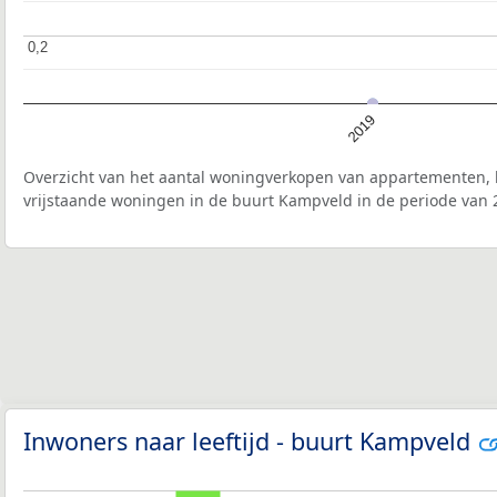
0,2
0,2
2019
Overzicht van het aantal woningverkopen van appartementen, h
vrijstaande woningen in de buurt Kampveld in de periode van 
Inwoners naar leeftijd - buurt Kampveld