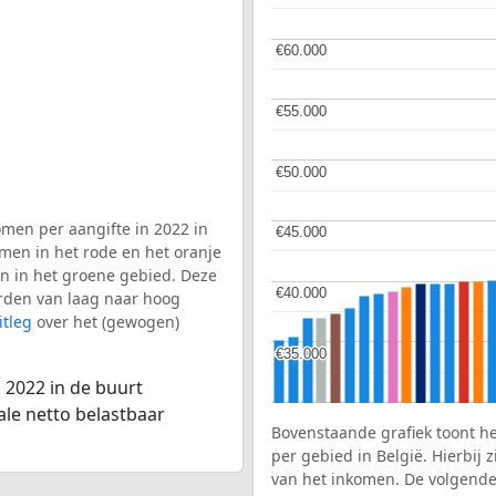
€60.000
€60.000
€55.000
€55.000
€50.000
€50.000
men per aangifte in 2022 in
€45.000
€45.000
men in het rode en het oranje
en in het groene gebied. Deze
€40.000
€40.000
aarden van laag naar hoog
itleg
over het (gewogen)
€35.000
€35.000
 2022 in de buurt
ale netto belastbaar
Bovenstaande grafiek toont h
per gebied in België. Hierbij
van het inkomen. De volgende