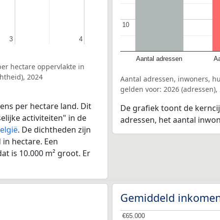
10
10
3
3
4
4
Aantal adressen
Aa
er hectare oppervlakte in
htheid), 2024
Aantal adressen, inwoners, 
gelden voor: 2026 (adressen),
ens per hectare land. Dit
De grafiek toont de kernci
ijke activiteiten" in de
adressen, het aantal inwo
elgië
. De dichtheden zijn
in hectare. Een
at is 10.000 m² groot. Er
Gemiddeld inkomen
€65.000
€65.000