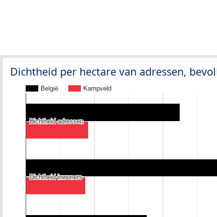
Dichtheid per hectare van adressen, bev
België
Kampveld
Dichtheid adressen
Dichtheid adressen
Dichtheid inwoners
Dichtheid inwoners