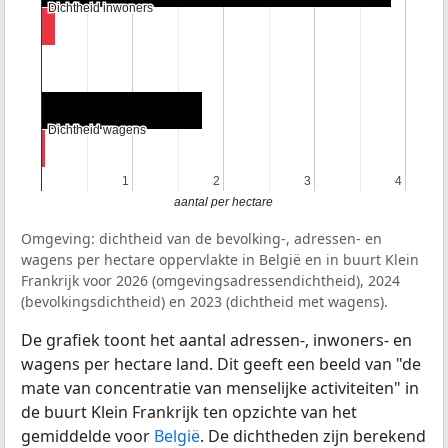
Dichtheid inwoners
Dichtheid inwoners
Dichtheid wagens
Dichtheid wagens
1
1
2
2
3
3
4
4
aantal per hectare
Omgeving: dichtheid van de bevolking-, adressen- en
wagens per hectare oppervlakte in België en in buurt Klein
Frankrijk voor 2026 (omgevingsadressendichtheid), 2024
(bevolkingsdichtheid) en 2023 (dichtheid met wagens).
De grafiek toont het aantal adressen-, inwoners- en
wagens per hectare land. Dit geeft een beeld van "de
mate van concentratie van menselijke activiteiten" in
de buurt Klein Frankrijk ten opzichte van het
gemiddelde voor
België
. De dichtheden zijn berekend