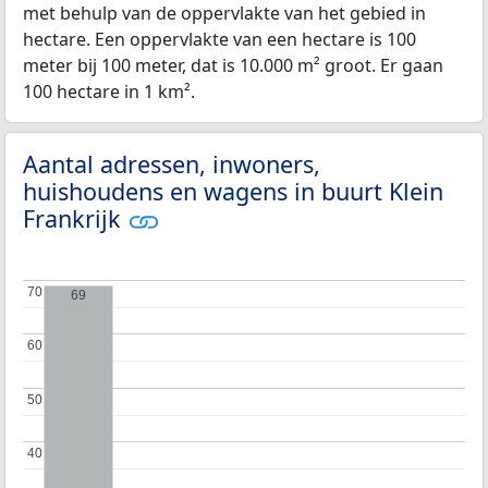
met behulp van de oppervlakte van het gebied in
hectare. Een oppervlakte van een hectare is 100
meter bij 100 meter, dat is 10.000 m² groot. Er gaan
100 hectare in 1 km².
Aantal adressen, inwoners,
huishoudens en wagens in buurt Klein
Frankrijk
70
70
69
60
60
50
50
40
40