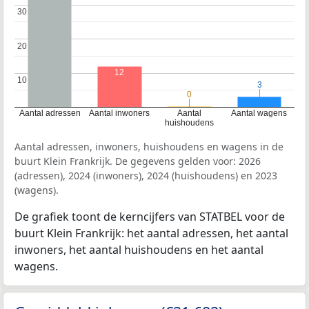
30
30
20
20
12
10
10
3
3
0
0
Aantal adressen
Aantal inwoners
Aantal
Aantal wagens
huishoudens
Aantal adressen, inwoners, huishoudens en wagens in de
buurt Klein Frankrijk. De gegevens gelden voor: 2026
(adressen), 2024 (inwoners), 2024 (huishoudens) en 2023
(wagens).
De grafiek toont de kerncijfers van STATBEL voor de
buurt Klein Frankrijk: het aantal adressen, het aantal
inwoners, het aantal huishoudens en het aantal
wagens.