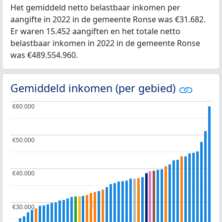
Het gemiddeld netto belastbaar inkomen per
aangifte in 2022 in de gemeente Ronse was €31.682.
Er waren 15.452 aangiften en het totale netto
belastbaar inkomen in 2022 in de gemeente Ronse
was €489.554.960.
Gemiddeld inkomen (per gebied)
€60.000
€60.000
€50.000
€50.000
€40.000
€40.000
€30.000
€30.000