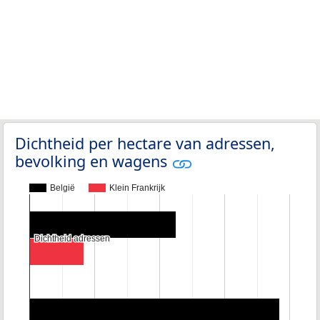
Dichtheid per hectare van adressen,
bevolking en wagens
België
Klein Frankrijk
Dichtheid adressen
Dichtheid adressen