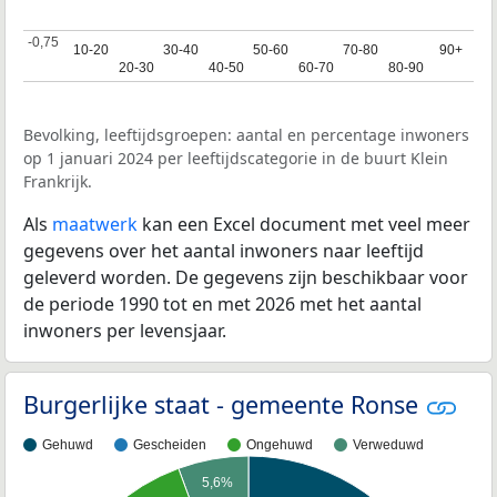
-0,75
-0,75
10-20
10-20
30-40
30-40
50-60
50-60
70-80
70-80
90+
90+
20-30
20-30
40-50
40-50
60-70
60-70
80-90
80-90
Bevolking, leeftijdsgroepen: aantal en percentage inwoners
op 1 januari 2024 per leeftijdscategorie in de buurt Klein
Frankrijk.
Als
maatwerk
kan een Excel document met veel meer
gegevens over het aantal inwoners naar leeftijd
geleverd worden. De gegevens zijn beschikbaar voor
de periode 1990 tot en met 2026 met het aantal
inwoners per levensjaar.
Burgerlijke staat - gemeente Ronse
Gehuwd
Gescheiden
Ongehuwd
Verweduwd
5,6%