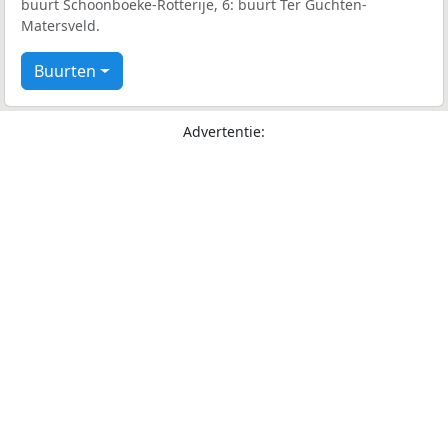
buurt Schoonboeke-Rotterije, 6: buurt Ter Guchten-
Matersveld.
Buurten
Advertentie: