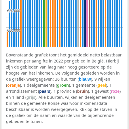
€20.000
€20.000
€10.000
€10.000
Bovenstaande grafiek toont het gemiddeld netto belastbaar
inkomen per aangifte in 2022 per gebied in België. Hierbij
zijn de gebieden van laag naar hoog gesorteerd op de
hoogte van het inkomen. De volgende gebieden worden in
de grafiek weergegeven: 36 buurten (
blauw
), 9 wijken
(
oranje
), 1 deelgemeente (
groen
), 1 gemeente (
geel
), 1
arrondissement (
paars
), 1 provincie (
bruin
), 1 gewest (
roze
)
en 1 land (
grijs
). Alle buurten, wijken en deelgemeenten
binnen de gemeente Ronse waarvoor inkomensdata
beschikbaar is worden weergegeven. Klik op de staven in
de grafiek om de naam en waarde van de bijbehorende
gebieden te tonen.