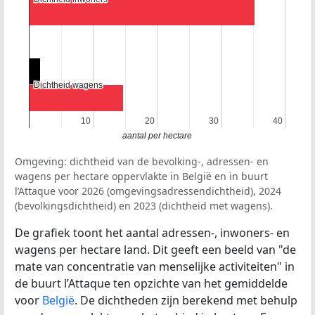
Dichtheid wagens
Dichtheid wagens
10
10
20
20
30
30
40
40
aantal per hectare
Omgeving: dichtheid van de bevolking-, adressen- en
wagens per hectare oppervlakte in België en in buurt
l’Attaque voor 2026 (omgevingsadressendichtheid), 2024
(bevolkingsdichtheid) en 2023 (dichtheid met wagens).
De grafiek toont het aantal adressen-, inwoners- en
wagens per hectare land. Dit geeft een beeld van "de
mate van concentratie van menselijke activiteiten" in
de buurt l’Attaque ten opzichte van het gemiddelde
voor
België
. De dichtheden zijn berekend met behulp