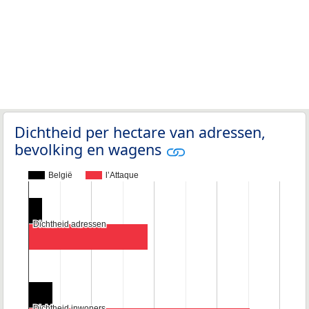
Dichtheid per hectare van adressen,
bevolking en wagens
België
l’Attaque
Dichtheid adressen
Dichtheid adressen
Dichtheid inwoners
Dichtheid inwoners