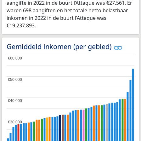
aangifte in 2022 in de buurt l’Attaque was €27.561. Er
waren 698 aangiften en het totale netto belastbaar
inkomen in 2022 in de buurt l’Attaque was
€19.237.893.
Gemiddeld inkomen (per gebied)
€60.000
€60.000
€50.000
€50.000
€40.000
€40.000
€30.000
€30.000