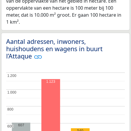
van de oppervlakte van het gebied in hectare. Een
oppervlakte van een hectare is 100 meter bij 100
meter, dat is 10.000 m² groot. Er gaan 100 hectare in
1 km².
Aantal adressen, inwoners,
huishoudens en wagens in buurt
l’Attaque
1.200
1.200
1.123
1.000
1.000
800
800
607
600
600
540