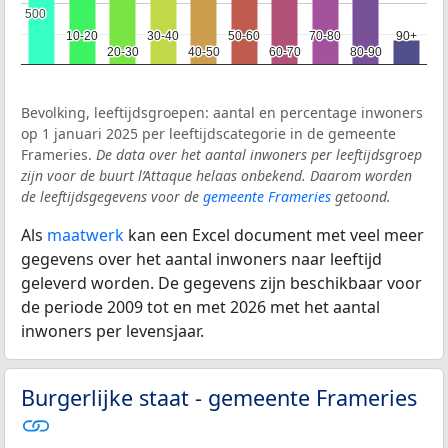
500
500
10-20
10-20
30-40
30-40
50-60
50-60
70-80
70-80
90+
90+
20-30
20-30
40-50
40-50
60-70
60-70
80-90
80-90
Bevolking, leeftijdsgroepen: aantal en percentage inwoners
op 1 januari 2025 per leeftijdscategorie in de gemeente
Frameries.
De data over het aantal inwoners per leeftijdsgroep
zijn voor de buurt l’Attaque helaas onbekend. Daarom worden
de leeftijdsgegevens voor de
gemeente Frameries
getoond.
Als
maatwerk
kan een Excel document met veel meer
gegevens over het aantal inwoners naar leeftijd
geleverd worden. De gegevens zijn beschikbaar voor
de periode 2009 tot en met 2026 met het aantal
inwoners per levensjaar.
Burgerlijke staat - gemeente Frameries