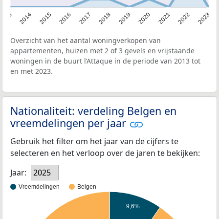
2013
2014
2015
2016
2017
2018
2019
2020
2021
2022
2023
Overzicht van het aantal woningverkopen van
appartementen, huizen met 2 of 3 gevels en vrijstaande
woningen in de buurt l’Attaque in de periode van 2013 tot
en met 2023.
Nationaliteit: verdeling Belgen en
vreemdelingen per jaar
Gebruik het filter om het jaar van de cijfers te
selecteren en het verloop over de jaren te bekijken:
Jaar:
2025
Vreemdelingen
Belgen
9,6%