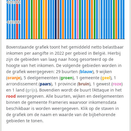
€20.000
€20.000
€10.000
€10.000
Bovenstaande grafiek toont het gemiddeld netto belastbaar
inkomen per aangifte in 2022 per gebied in België. Hierbij
zijn de gebieden van laag naar hoog gesorteerd op de
hoogte van het inkomen. De volgende gebieden worden in
de grafiek weergegeven: 29 buurten (
blauw
), 9 wijken
(
oranje
), 5 deelgemeenten (
groen
), 1 gemeente (
geel
), 1
arrondissement (
paars
), 1 provincie (
bruin
), 1 gewest (
roze
)
en 1 land (
grijs
). Bovendien wordt de buurt l’Attaque in het
rood
weergegeven. Alle buurten, wijken en deelgemeenten
binnen de gemeente Frameries waarvoor inkomensdata
beschikbaar is worden weergegeven. Klik op de staven in
de grafiek om de naam en waarde van de bijbehorende
gebieden te tonen.