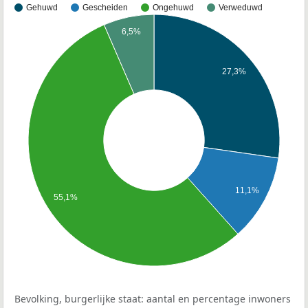
Gehuwd
Gescheiden
Ongehuwd
Verweduwd
6,5%
27,3%
11,1%
55,1%
Bevolking, burgerlijke staat: aantal en percentage inwoners