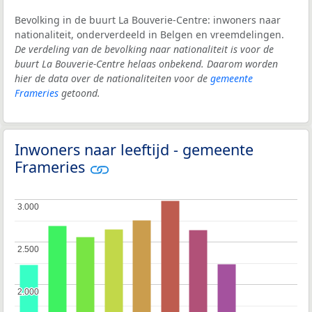
Bevolking in de buurt La Bouverie-Centre: inwoners naar
nationaliteit, onderverdeeld in Belgen en vreemdelingen.
De verdeling van de bevolking naar nationaliteit is voor de
buurt La Bouverie-Centre helaas onbekend. Daarom worden
hier de data over de nationaliteiten voor de
gemeente
Frameries
getoond.
Inwoners naar leeftijd - gemeente
Frameries
3.000
3.000
2.500
2.500
2.000
2.000