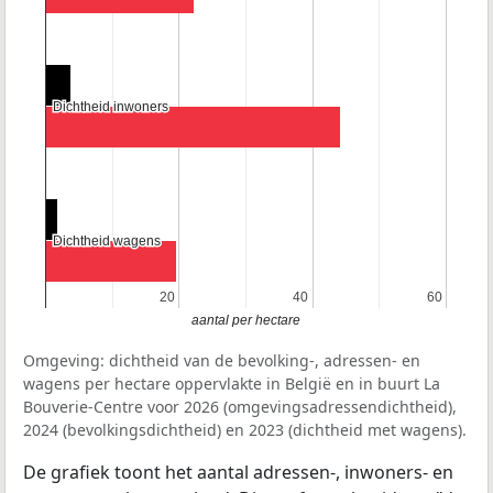
Dichtheid inwoners
Dichtheid inwoners
Dichtheid wagens
Dichtheid wagens
20
20
40
40
60
60
aantal per hectare
Omgeving: dichtheid van de bevolking-, adressen- en
wagens per hectare oppervlakte in België en in buurt La
Bouverie-Centre voor 2026 (omgevingsadressendichtheid),
2024 (bevolkingsdichtheid) en 2023 (dichtheid met wagens).
De grafiek toont het aantal adressen-, inwoners- en