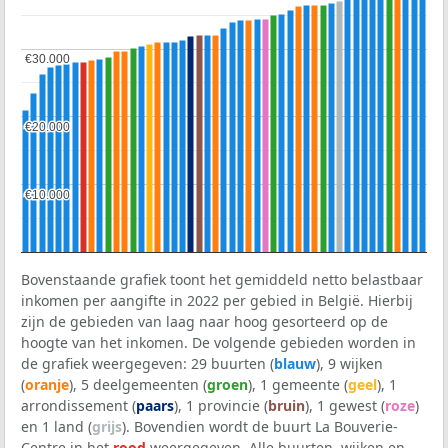
€30.000
€30.000
€20.000
€20.000
€10.000
€10.000
Bovenstaande grafiek toont het gemiddeld netto belastbaar
inkomen per aangifte in 2022 per gebied in België. Hierbij
zijn de gebieden van laag naar hoog gesorteerd op de
hoogte van het inkomen. De volgende gebieden worden in
de grafiek weergegeven: 29 buurten (
blauw
), 9 wijken
(
oranje
), 5 deelgemeenten (
groen
), 1 gemeente (
geel
), 1
arrondissement (
paars
), 1 provincie (
bruin
), 1 gewest (
roze
)
en 1 land (
grijs
). Bovendien wordt de buurt La Bouverie-
Centre in het
rood
weergegeven. Alle buurten, wijken en