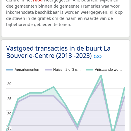
deelgemeenten binnen de gemeente Frameries waarvoor
inkomensdata beschikbaar is worden weergegeven. Klik op
de staven in de grafiek om de naam en waarde van de
bijbehorende gebieden te tonen.
Vastgoed transacties in de buurt La
Bouverie-Centre (2013 -2023)
Appartementen
Huizen 2 of 3 g…
Vrijstaande wo…
30
30
25
25
20
20
15
15