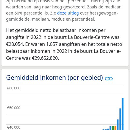
zijn berekend op basis van het 'percentiel'. Hierbij zijn alle
waarden van laag naar hoog gesorteerd. Zoals de mediaan
een 50% percentiel is. Zie
deze uitleg
over het (gewogen)
gemiddelde, mediaan, modus en percentieel.
Het gemiddeld netto belastbaar inkomen per
aangifte in 2022 in de buurt La Bouverie-Centre was
€28.054. Er waren 1.057 aangiften en het totale netto
belastbaar inkomen in 2022 in de buurt La Bouverie-
Centre was €29.652.820.
Gemiddeld inkomen (per gebied)
€60.000
€60.000
€50.000
€50.000
€40.000
€40.000