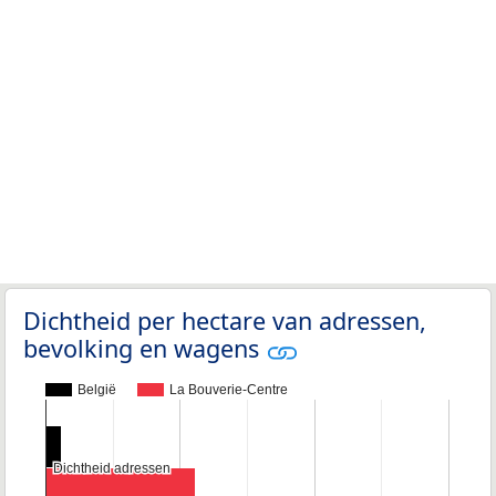
Dichtheid per hectare van adressen,
bevolking en wagens
België
La Bouverie-Centre
Dichtheid adressen
Dichtheid adressen