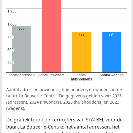
1.250
1.250
1.000
1.000
906
792
794
750
750
500
500
250
250
Aantal adressen
Aantal inwoners
Aantal
Aantal wagens
huishoudens
Aantal adressen, inwoners, huishoudens en wagens in de
buurt La Bouverie-Centre. De gegevens gelden voor: 2026
(adressen), 2024 (inwoners), 2023 (huishoudens) en 2023
(wagens).
De grafiek toont de kerncijfers van STATBEL voor de
buurt La Bouverie-Centre: het aantal adressen, het