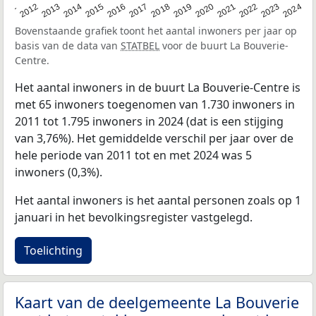
2020
2013
2019
2012
2018
2011
2024
2017
2023
2016
2022
2015
2021
2014
Bovenstaande grafiek toont het aantal inwoners per jaar op
basis van de data van
STATBEL
voor de buurt La Bouverie-
Centre.
Het aantal inwoners in de buurt La Bouverie-Centre is
met 65 inwoners toegenomen van 1.730 inwoners in
2011 tot 1.795 inwoners in 2024 (dat is een stijging
van 3,76%). Het gemiddelde verschil per jaar over de
hele periode van 2011 tot en met 2024 was 5
inwoners (0,3%).
Het aantal inwoners is het aantal personen zoals op 1
januari in het bevolkingsregister vastgelegd.
Toelichting
Kaart van de deelgemeente La Bouverie