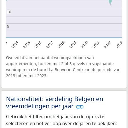
10
10
5
5
2013
2014
2015
2016
2017
2018
2019
2020
2021
2022
2023
Overzicht van het aantal woningverkopen van
appartementen, huizen met 2 of 3 gevels en vrijstaande
woningen in de buurt La Bouverie-Centre in de periode van
2013 tot en met 2023.
Nationaliteit: verdeling Belgen en
vreemdelingen per jaar
Gebruik het filter om het jaar van de cijfers te
selecteren en het verloop over de jaren te bekijken: