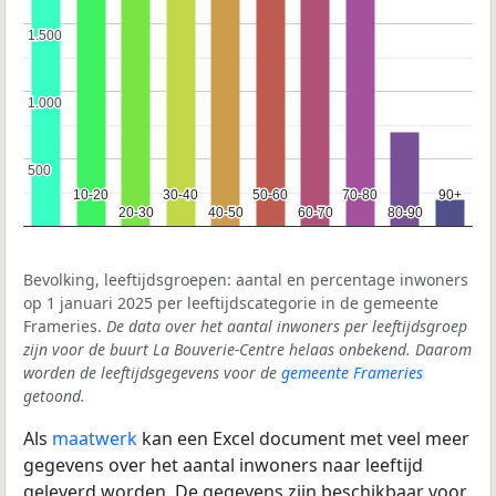
1.500
1.500
1.000
1.000
500
500
10-20
10-20
30-40
30-40
50-60
50-60
70-80
70-80
90+
90+
20-30
20-30
40-50
40-50
60-70
60-70
80-90
80-90
Bevolking, leeftijdsgroepen: aantal en percentage inwoners
op 1 januari 2025 per leeftijdscategorie in de gemeente
Frameries.
De data over het aantal inwoners per leeftijdsgroep
zijn voor de buurt La Bouverie-Centre helaas onbekend. Daarom
worden de leeftijdsgegevens voor de
gemeente Frameries
getoond.
Als
maatwerk
kan een Excel document met veel meer
gegevens over het aantal inwoners naar leeftijd
geleverd worden. De gegevens zijn beschikbaar voor