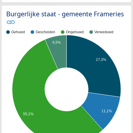
Burgerlijke staat - gemeente Frameries
Gehuwd
Gescheiden
Ongehuwd
Verweduwd
6,5%
27,3%
11,1%
55,1%