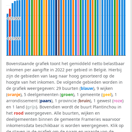
€20.000
€20.000
€10.000
€10.000
Bovenstaande grafiek toont het gemiddeld netto belastbaar
inkomen per aangifte in 2022 per gebied in België. Hierbij
zijn de gebieden van laag naar hoog gesorteerd op de
hoogte van het inkomen. De volgende gebieden worden in
de grafiek weergegeven: 29 buurten (
blauw
), 9 wijken
(
oranje
), 5 deelgemeenten (
groen
), 1 gemeente (
geel
), 1
arrondissement (
paars
), 1 provincie (
bruin
), 1 gewest (
roze
)
en 1 land (
grijs
). Bovendien wordt de buurt Plantinchou in
het
rood
weergegeven. Alle buurten, wijken en
deelgemeenten binnen de gemeente Frameries waarvoor
inkomensdata beschikbaar is worden weergegeven. Klik op
de staven in de grafiek om de naam en waarde van de