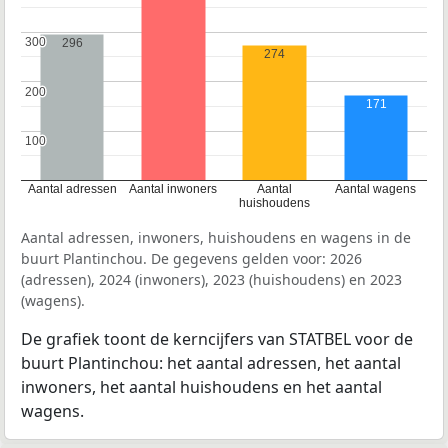
300
300
296
274
200
200
171
100
100
Aantal adressen
Aantal inwoners
Aantal
Aantal wagens
huishoudens
Aantal adressen, inwoners, huishoudens en wagens in de
buurt Plantinchou. De gegevens gelden voor: 2026
(adressen), 2024 (inwoners), 2023 (huishoudens) en 2023
(wagens).
De grafiek toont de kerncijfers van STATBEL voor de
buurt Plantinchou: het aantal adressen, het aantal
inwoners, het aantal huishoudens en het aantal
wagens.