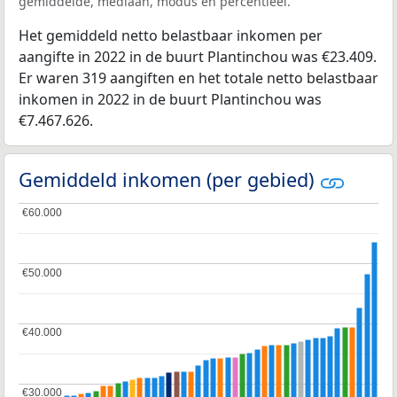
gemiddelde, mediaan, modus en percentieel.
Het gemiddeld netto belastbaar inkomen per
aangifte in 2022 in de buurt Plantinchou was €23.409.
Er waren 319 aangiften en het totale netto belastbaar
inkomen in 2022 in de buurt Plantinchou was
€7.467.626.
Gemiddeld inkomen (per gebied)
€60.000
€60.000
€50.000
€50.000
€40.000
€40.000
€30.000
€30.000