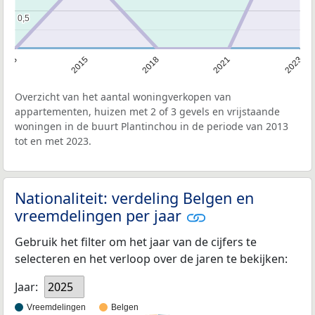
0,5
0,5
2013
2015
2018
2021
2023
Overzicht van het aantal woningverkopen van
appartementen, huizen met 2 of 3 gevels en vrijstaande
woningen in de buurt Plantinchou in de periode van 2013
tot en met 2023.
Nationaliteit: verdeling Belgen en
vreemdelingen per jaar
Gebruik het filter om het jaar van de cijfers te
selecteren en het verloop over de jaren te bekijken:
Jaar:
2025
Vreemdelingen
Belgen