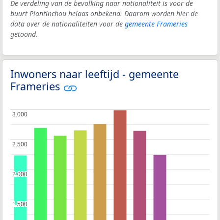
De verdeling van de bevolking naar nationaliteit is voor de
buurt Plantinchou helaas onbekend. Daarom worden hier de
data over de nationaliteiten voor de
gemeente Frameries
getoond.
Inwoners naar leeftijd - gemeente
Frameries
3.000
3.000
2.500
2.500
2.000
2.000
1.500
1.500