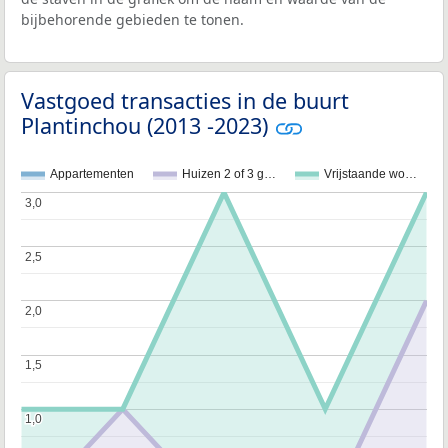
bijbehorende gebieden te tonen.
Vastgoed transacties in de buurt
Plantinchou (2013 -2023)
Appartementen
Huizen 2 of 3 g…
Vrijstaande wo…
3,0
3,0
2,5
2,5
2,0
2,0
1,5
1,5
1,0
1,0