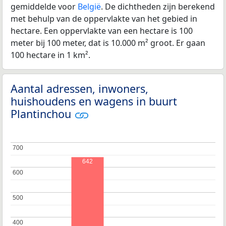
gemiddelde voor
België
. De dichtheden zijn berekend
met behulp van de oppervlakte van het gebied in
hectare. Een oppervlakte van een hectare is 100
meter bij 100 meter, dat is 10.000 m² groot. Er gaan
100 hectare in 1 km².
Aantal adressen, inwoners,
huishoudens en wagens in buurt
Plantinchou
700
700
642
600
600
500
500
400
400