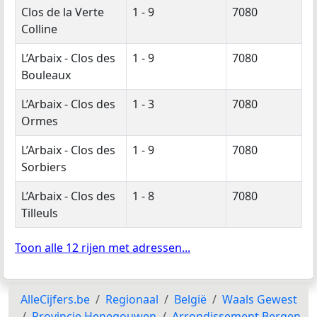
Clos de la Verte
1 - 9
7080
Colline
L’Arbaix - Clos des
1 - 9
7080
Bouleaux
L’Arbaix - Clos des
1 - 3
7080
Ormes
L’Arbaix - Clos des
1 - 9
7080
Sorbiers
L’Arbaix - Clos des
1 - 8
7080
Tilleuls
Toon alle 12 rijen met adressen...
AlleCijfers.be
Regionaal
België
Waals Gewest
Provincie Henegouwen
Arrondissement Bergen