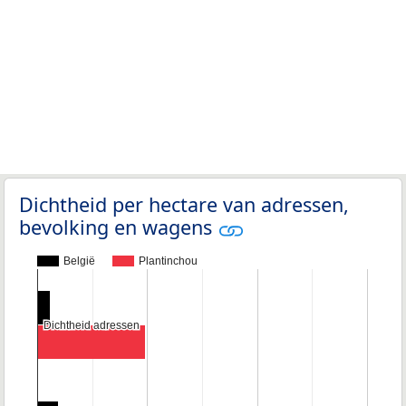
Dichtheid per hectare van adressen,
bevolking en wagens
België
Plantinchou
Dichtheid adressen
Dichtheid adressen