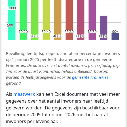
1.000
1.000
500
500
10-20
10-20
30-40
30-40
50-60
50-60
70-80
70-80
90+
90+
20-30
20-30
40-50
40-50
60-70
60-70
80-90
80-90
Bevolking, leeftijdsgroepen: aantal en percentage inwoners
op 1 januari 2025 per leeftijdscategorie in de gemeente
Frameries.
De data over het aantal inwoners per leeftijdsgroep
zijn voor de buurt Plantinchou helaas onbekend. Daarom
worden de leeftijdsgegevens voor de
gemeente Frameries
getoond.
Als
maatwerk
kan een Excel document met veel meer
gegevens over het aantal inwoners naar leeftijd
geleverd worden. De gegevens zijn beschikbaar voor
de periode 2009 tot en met 2026 met het aantal
inwoners per levensjaar.