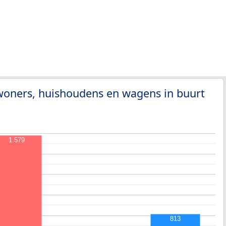
woners, huishoudens en wagens in buurt
1.579
813