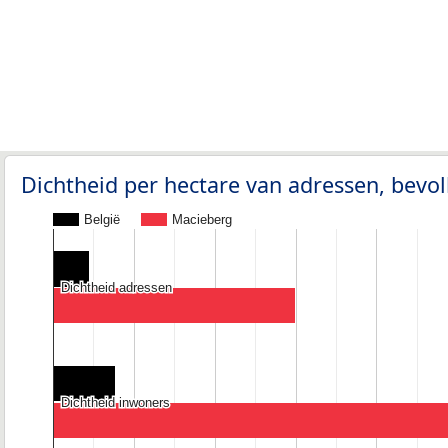
Dichtheid per hectare van adressen, bev
België
Macieberg
Dichtheid adressen
Dichtheid adressen
Dichtheid inwoners
Dichtheid inwoners