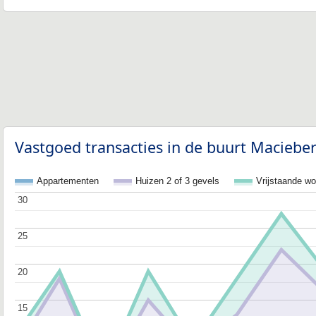
Vastgoed transacties in de buurt Maciebe
Appartementen
Huizen 2 of 3 gevels
Vrijstaande w
30
30
25
25
20
20
15
15