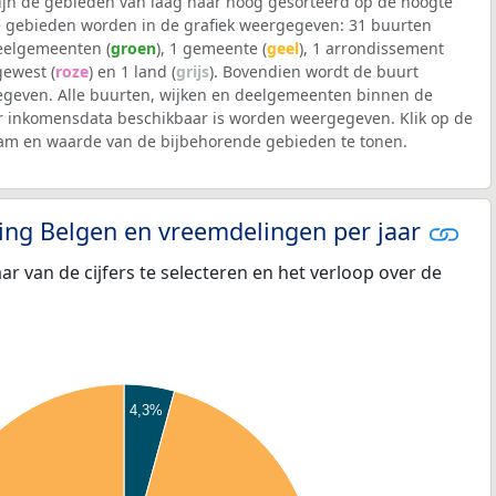
 zijn de gebieden van laag naar hoog gesorteerd op de hoogte
 gebieden worden in de grafiek weergegeven: 31 buurten
deelgemeenten (
groen
), 1 gemeente (
geel
), 1 arrondissement
 gewest (
roze
) en 1 land (
grijs
). Bovendien wordt de buurt
geven. Alle buurten, wijken en deelgemeenten binnen de
inkomensdata beschikbaar is worden weergegeven. Klik op de
aam en waarde van de bijbehorende gebieden te tonen.
eling Belgen en vreemdelingen per jaar
aar van de cijfers te selecteren en het verloop over de
4,3%