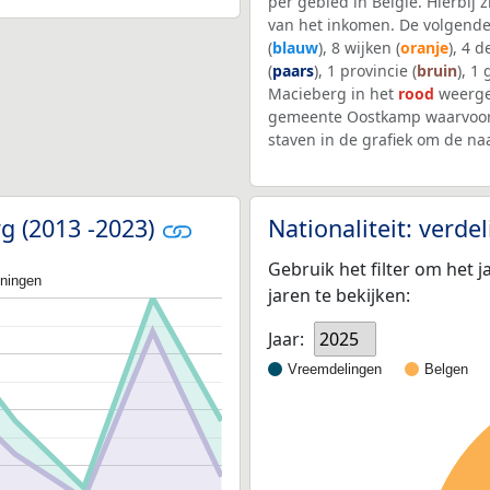
per gebied in België. Hierbij
van het inkomen. De volgende
(
blauw
), 8 wijken (
oranje
), 4 
(
paars
), 1 provincie (
bruin
), 1
Macieberg in het
rood
weerge
gemeente Oostkamp waarvoor 
staven in de grafiek om de n
rg (2013 -2023)
Nationaliteit: verd
Gebruik het filter om het j
oningen
jaren te bekijken:
Jaar:
2025
Vreemdelingen
Belgen