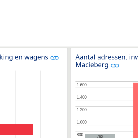
olking en wagens
Aantal adressen, in
Macieberg
1.600
1.600
1.400
1.400
1.200
1.200
1.000
1.000
800
800
763