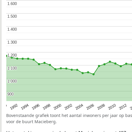
1.600
1.600
1.500
1.500
1.400
1.400
1.300
1.300
1.200
1.200
1.100
1.100
1.000
1.000
900
900
1990
1992
1994
1996
1998
2000
2002
2004
2006
2008
2010
2012
2
Bovenstaande grafiek toont het aantal inwoners per jaar op ba
voor de buurt Macieberg.