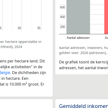
600
600
400
400
200
200
5
5
30
30
35
35
Aantal adressen
Aa
er hectare oppervlakte in
htheid), 2024
Aantal adressen, inwoners, 
gelden voor: 2026 (adressen),
ens per hectare land. Dit
De grafiek toont de kernci
ijke activiteiten" in de
adressen, het aantal inwo
België
. De dichtheden zijn
in hectare. Een
at is 10.000 m² groot. Er
Gemiddeld inkomen