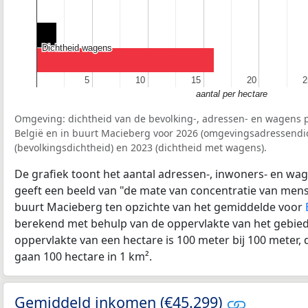
Dichtheid wagens
Dichtheid wagens
5
5
10
10
15
15
20
20
2
2
aantal per hectare
Omgeving: dichtheid van de bevolking-, adressen- en wagens p
België en in buurt Macieberg voor 2026 (omgevingsadressendic
(bevolkingsdichtheid) en 2023 (dichtheid met wagens).
De grafiek toont het aantal adressen-, inwoners- en wag
geeft een beeld van "de mate van concentratie van mensel
buurt Macieberg ten opzichte van het gemiddelde voor
berekend met behulp van de oppervlakte van het gebied 
oppervlakte van een hectare is 100 meter bij 100 meter, d
gaan 100 hectare in 1 km².
Gemiddeld inkomen (€45.299)