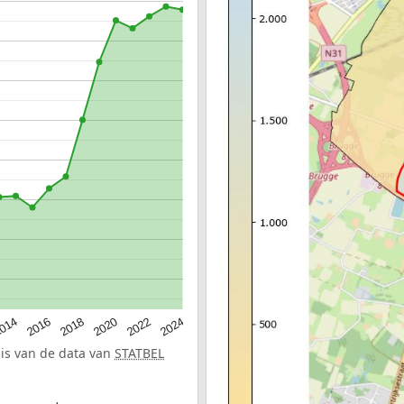
014
2016
2018
2020
2022
2024
sis van de data van
STATBEL