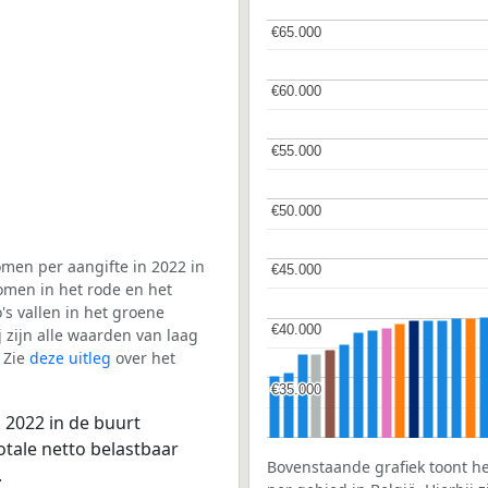
€65.000
€65.000
€60.000
€60.000
€55.000
€55.000
€50.000
€50.000
men per aangifte in 2022 in
€45.000
€45.000
omen in het rode en het
s vallen in het groene
€40.000
€40.000
j zijn alle waarden van laag
 Zie
deze uitleg
over het
€35.000
€35.000
 2022 in de buurt
otale netto belastbaar
Bovenstaande grafiek toont h
.