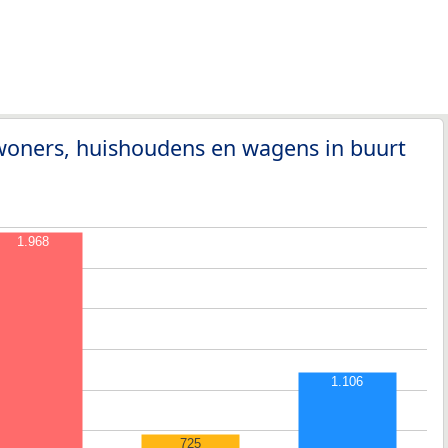
woners, huishoudens en wagens in buurt
1.968
1.106
725