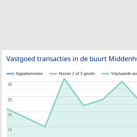
Vastgoed transacties in de buurt Middenh
Appartementen
Huizen 2 of 3 gevels
Vrijstaande w
30
30
25
25
20
20
15
15