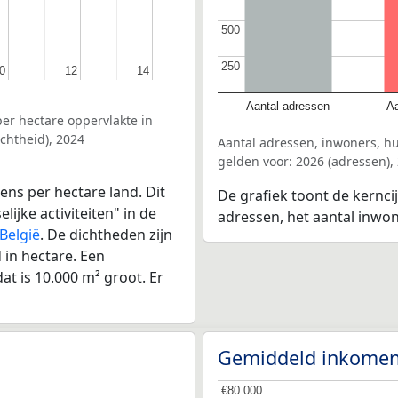
500
500
250
250
0
0
12
12
14
14
Aantal adressen
Aa
er hectare oppervlakte in
chtheid), 2024
Aantal adressen, inwoners, 
gelden voor: 2026 (adressen),
ens per hectare land. Dit
De grafiek toont de kernci
ijke activiteiten" in de
adressen, het aantal inwo
België
. De dichtheden zijn
in hectare. Een
at is 10.000 m² groot. Er
Gemiddeld inkomen
€80.000
€80.000