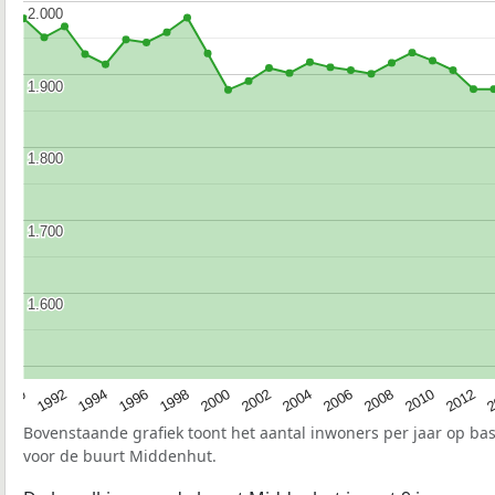
2.000
2.000
1.900
1.900
1.800
1.800
1.700
1.700
1.600
1.600
1990
1992
1994
1996
1998
2000
2002
2004
2006
2008
2010
2012
2
Bovenstaande grafiek toont het aantal inwoners per jaar op ba
voor de buurt Middenhut.