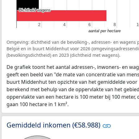
Dichtheid wagens
Dichtheid wagens
2
2
4
4
6
6
8
8
1
1
aantal per hectare
Omgeving: dichtheid van de bevolking-, adressen- en wagens p
België en in buurt Middenhut voor 2026 (omgevingsadressendi
(bevolkingsdichtheid) en 2023 (dichtheid met wagens).
De grafiek toont het aantal adressen-, inwoners- en wag
geeft een beeld van "de mate van concentratie van mensel
buurt Middenhut ten opzichte van het gemiddelde voor
berekend met behulp van de oppervlakte van het gebied 
oppervlakte van een hectare is 100 meter bij 100 meter, d
gaan 100 hectare in 1 km².
Gemiddeld inkomen (€58.988)