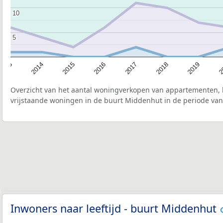
10
10
5
5
2015
2
2017
2014
2019
2016
2013
2018
Overzicht van het aantal woningverkopen van appartementen, h
vrijstaande woningen in de buurt Middenhut in de periode van
Inwoners naar leeftijd - buurt Middenhut