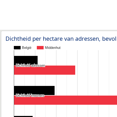
Dichtheid per hectare van adressen, bev
België
Middenhut
Dichtheid adressen
Dichtheid adressen
Dichtheid inwoners
Dichtheid inwoners