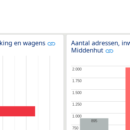
olking en wagens
Aantal adressen, in
Middenhut
2.000
2.000
1.750
1.750
1.500
1.500
1.250
1.250
1.000
1.000
895
750
750