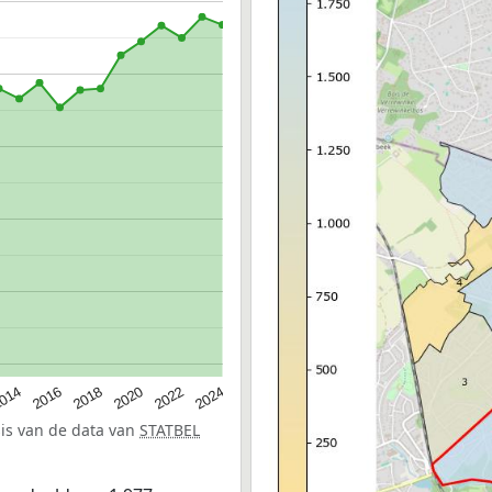
014
2016
2018
2020
2022
2024
sis van de data van
STATBEL