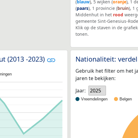
(
blauw
), 5 wijken (
oranje
), 1 
(
paars
), 1 provincie (
bruin
), 1
Middenhut in het
rood
weerge
gemeente Sint-Genesius-Rode
Klik op de staven in de graf
tonen.
ut (2013 -2023)
Nationaliteit: verd
Gebruik het filter om het j
oningen
jaren te bekijken:
Jaar:
2025
Vreemdelingen
Belgen