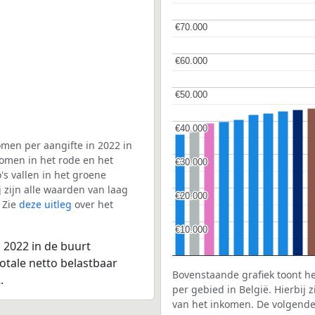
€70.000
€70.000
€60.000
€60.000
€50.000
€50.000
€40.000
€40.000
men per aangifte in 2022 in
omen in het rode en het
€30.000
€30.000
s vallen in het groene
j zijn alle waarden van laag
€20.000
€20.000
 Zie
deze uitleg
over het
€10.000
€10.000
 2022 in de buurt
otale netto belastbaar
Bovenstaande grafiek toont h
.
per gebied in België. Hierbij
van het inkomen. De volgende