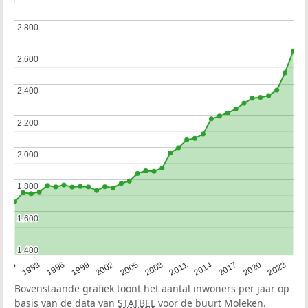
2.800
2.800
2.600
2.600
2.400
2.400
2.200
2.200
2.000
2.000
1.800
1.800
1.600
1.600
1.400
1.400
2023
1990
1993
1996
1999
2002
2005
2008
2011
2014
2017
2020
Bovenstaande grafiek toont het aantal inwoners per jaar op
basis van de data van
STATBEL
voor de buurt Moleken.