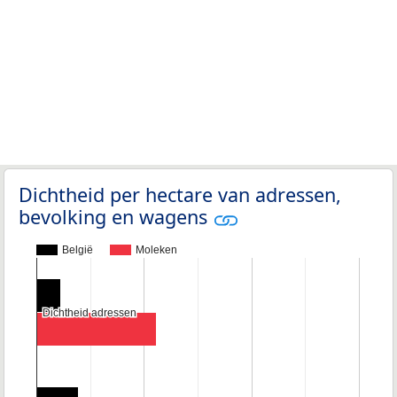
Dichtheid per hectare van adressen,
bevolking en wagens
België
Moleken
Dichtheid adressen
Dichtheid adressen