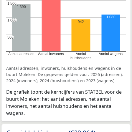
1.500
1.500
1.390
1.080
1.000
1.000
942
500
500
Aantal adressen
Aantal inwoners
Aantal
Aantal wagens
huishoudens
Aantal adressen, inwoners, huishoudens en wagens in de
buurt Moleken. De gegevens gelden voor: 2026 (adressen),
2024 (inwoners), 2024 (huishoudens) en 2023 (wagens).
De grafiek toont de kerncijfers van STATBEL voor de
buurt Moleken: het aantal adressen, het aantal
inwoners, het aantal huishoudens en het aantal
wagens.