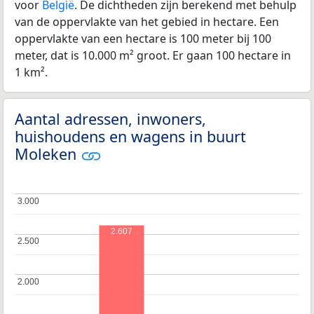
voor
België
. De dichtheden zijn berekend met behulp
van de oppervlakte van het gebied in hectare. Een
oppervlakte van een hectare is 100 meter bij 100
meter, dat is 10.000 m² groot. Er gaan 100 hectare in
1 km².
Aantal adressen, inwoners,
huishoudens en wagens in buurt
Moleken
3.000
3.000
2.607
2.500
2.500
2.000
2.000