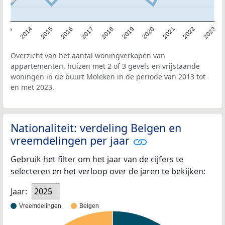
2013
2014
2015
2016
2017
2018
2019
2020
2021
2022
2023
Overzicht van het aantal woningverkopen van
appartementen, huizen met 2 of 3 gevels en vrijstaande
woningen in de buurt Moleken in de periode van 2013 tot
en met 2023.
Nationaliteit: verdeling Belgen en
vreemdelingen per jaar
Gebruik het filter om het jaar van de cijfers te
selecteren en het verloop over de jaren te bekijken:
Jaar:
2025
Vreemdelingen
Belgen