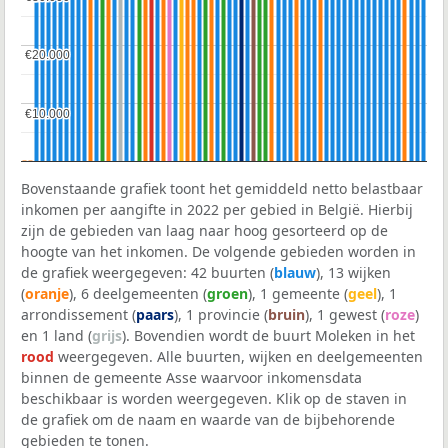
€20.000
€20.000
€10.000
€10.000
Bovenstaande grafiek toont het gemiddeld netto belastbaar
inkomen per aangifte in 2022 per gebied in België. Hierbij
zijn de gebieden van laag naar hoog gesorteerd op de
hoogte van het inkomen. De volgende gebieden worden in
de grafiek weergegeven: 42 buurten (
blauw
), 13 wijken
(
oranje
), 6 deelgemeenten (
groen
), 1 gemeente (
geel
), 1
arrondissement (
paars
), 1 provincie (
bruin
), 1 gewest (
roze
)
en 1 land (
grijs
). Bovendien wordt de buurt Moleken in het
rood
weergegeven. Alle buurten, wijken en deelgemeenten
binnen de gemeente Asse waarvoor inkomensdata
beschikbaar is worden weergegeven. Klik op de staven in
de grafiek om de naam en waarde van de bijbehorende
gebieden te tonen.