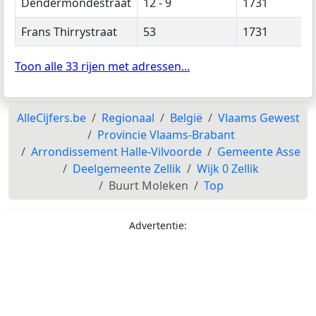
Dendermondestraat
12 - 9
1731
Frans Thirrystraat
53
1731
Toon alle 33 rijen met adressen...
AlleCijfers.be
Regionaal
België
Vlaams Gewest
Provincie Vlaams-Brabant
Arrondissement Halle-Vilvoorde
Gemeente Asse
Deelgemeente Zellik
Wijk 0 Zellik
Buurt Moleken
Top
Advertentie: