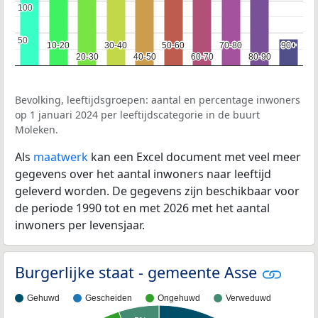
100
100
50
50
10-20
10-20
30-40
30-40
50-60
50-60
70-80
70-80
90+
90+
20-30
20-30
40-50
40-50
60-70
60-70
80-90
80-90
Bevolking, leeftijdsgroepen: aantal en percentage inwoners
op 1 januari 2024 per leeftijdscategorie in de buurt
Moleken.
Als
maatwerk
kan een Excel document met veel meer
gegevens over het aantal inwoners naar leeftijd
geleverd worden. De gegevens zijn beschikbaar voor
de periode 1990 tot en met 2026 met het aantal
inwoners per levensjaar.
Burgerlijke staat - gemeente Asse
Gehuwd
Gescheiden
Ongehuwd
Verweduwd