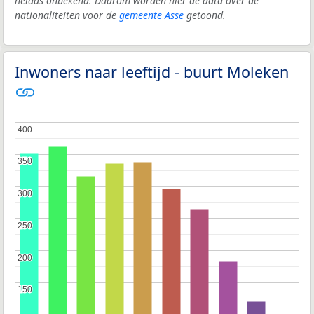
helaas onbekend. Daarom worden hier de data over de
nationaliteiten voor de
gemeente Asse
getoond.
Inwoners naar leeftijd - buurt Moleken
400
400
350
350
300
300
250
250
200
200
150
150