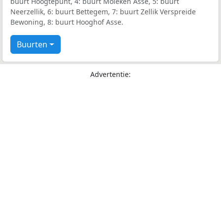
buurt Hoogtepunt, 4: buurt Moleken Asse, 5: buurt
Neerzellik, 6: buurt Bettegem, 7: buurt Zellik Verspreide
Bewoning, 8: buurt Hooghof Asse.
Buurten
Advertentie: