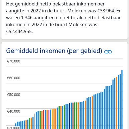
Het gemiddeld netto belastbaar inkomen per
aangifte in 2022 in de buurt Moleken was €38.964. Er
waren 1.346 aangiften en het totale netto belastbaar
inkomen in 2022 in de buurt Moleken was
€52.444.955.
Gemiddeld inkomen (per gebied)
€70.000
€70.000
€60.000
€60.000
€50.000
€50.000
€40.000
€40.000
€30.000
€30.000