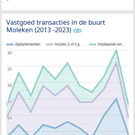
Vastgoed transacties in de buurt
Moleken (2013 -2023)
Appartementen
Huizen 2 of 3 g…
Vrijstaande wo…
30
30
25
25
20
20
15
15
10
10
5
5