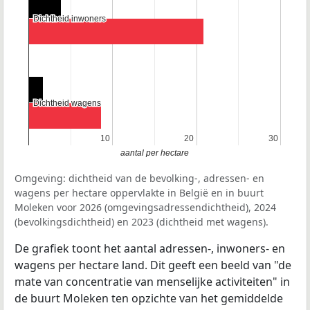
Dichtheid inwoners
Dichtheid inwoners
Dichtheid wagens
Dichtheid wagens
10
10
20
20
30
30
aantal per hectare
Omgeving: dichtheid van de bevolking-, adressen- en
wagens per hectare oppervlakte in België en in buurt
Moleken voor 2026 (omgevingsadressendichtheid), 2024
(bevolkingsdichtheid) en 2023 (dichtheid met wagens).
De grafiek toont het aantal adressen-, inwoners- en
wagens per hectare land. Dit geeft een beeld van "de
mate van concentratie van menselijke activiteiten" in
de buurt Moleken ten opzichte van het gemiddelde