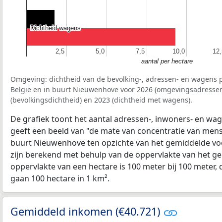
Dichtheid wagens
Dichtheid wagens
2,5
2,5
5,0
5,0
7,5
7,5
10,0
10,0
12,
12,
aantal per hectare
Omgeving: dichtheid van de bevolking-, adressen- en wagens p
België en in buurt Nieuwenhove voor 2026 (omgevingsadressen
(bevolkingsdichtheid) en 2023 (dichtheid met wagens).
De grafiek toont het aantal adressen-, inwoners- en wag
geeft een beeld van "de mate van concentratie van mensel
buurt Nieuwenhove ten opzichte van het gemiddelde v
zijn berekend met behulp van de oppervlakte van het ge
oppervlakte van een hectare is 100 meter bij 100 meter, d
gaan 100 hectare in 1 km².
Gemiddeld inkomen (€40.721)