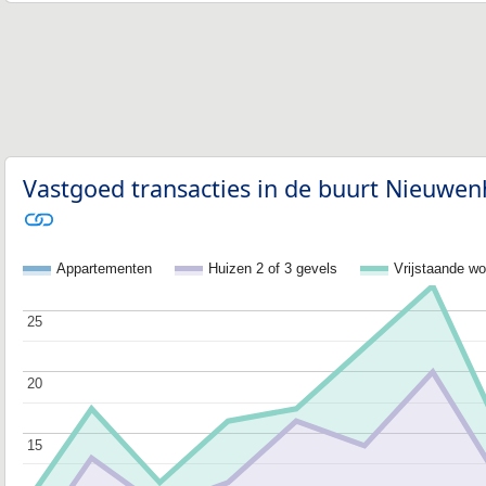
Vastgoed transacties in de buurt Nieuwen
Appartementen
Huizen 2 of 3 gevels
Vrijstaande w
25
25
20
20
15
15