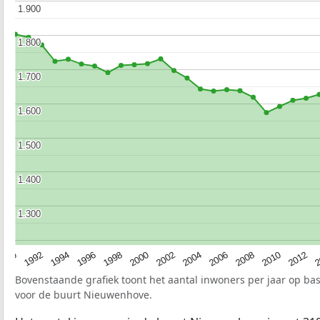
1.900
1.900
1.800
1.800
1.700
1.700
1.600
1.600
1.500
1.500
1.400
1.400
1.300
1.300
1990
1992
1994
1996
1998
2000
2002
2004
2006
2008
2010
2012
2
Bovenstaande grafiek toont het aantal inwoners per jaar op ba
voor de buurt Nieuwenhove.