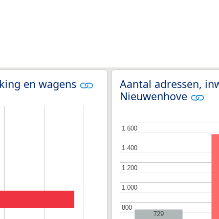
olking en wagens
Aantal adressen, in
Nieuwenhove
1.600
1.600
1.400
1.400
1.200
1.200
1.000
1.000
800
800
729