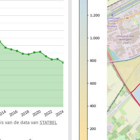
014
2016
2018
2020
2022
2024
sis van de data van
STATBEL