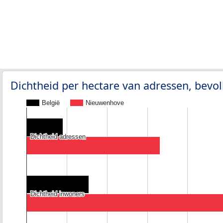
Dichtheid per hectare van adressen, bev
België
Nieuwenhove
Dichtheid adressen
Dichtheid adressen
Dichtheid inwoners
Dichtheid inwoners