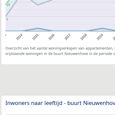
10
10
5
5
2015
2
2017
2014
2019
2016
2013
2018
Overzicht van het aantal woningverkopen van appartementen, h
vrijstaande woningen in de buurt Nieuwenhove in de periode v
Inwoners naar leeftijd - buurt Nieuwenho