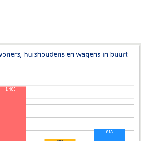
woners, huishoudens en wagens in buurt
1.485
818