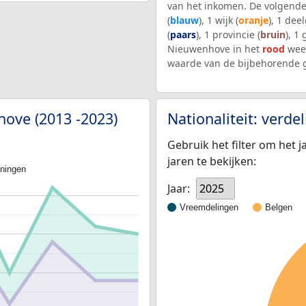
van het inkomen. De volgende
(
blauw
), 1 wijk (
oranje
), 1 dee
(
paars
), 1 provincie (
bruin
), 1
Nieuwenhove in het
rood
weer
waarde van de bijbehorende g
hove (2013 -2023)
Nationaliteit: verd
Gebruik het filter om het j
jaren te bekijken:
oningen
Jaar:
2025
Vreemdelingen
Belgen