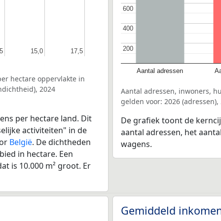
600
600
400
400
200
200
5
5
15,0
15,0
17,5
17,5
Aantal adressen
Aa
er hectare oppervlakte in
dichtheid), 2024
Aantal adressen, inwoners, 
gelden voor: 2026 (adressen),
ens per hectare land. Dit
De grafiek toont de kernc
ijke activiteiten" in de
aantal adressen, het aanta
oor
België
. De dichtheden
wagens.
bied in hectare. Een
at is 10.000 m² groot. Er
Gemiddeld inkomen