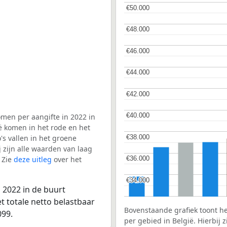
€50.000
€50.000
€48.000
€48.000
€46.000
€46.000
€44.000
€44.000
€42.000
€42.000
€40.000
€40.000
men per aangifte in 2022 in
ë komen in het rode en het
€38.000
€38.000
s vallen in het groene
j zijn alle waarden van laag
 Zie
deze uitleg
over het
€36.000
€36.000
€34.000
€34.000
 2022 in de buurt
 totale netto belastbaar
Bovenstaande grafiek toont h
099.
per gebied in België. Hierbij