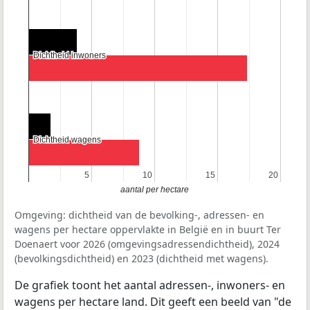
Dichtheid inwoners
Dichtheid inwoners
Dichtheid wagens
Dichtheid wagens
5
5
10
10
15
15
20
20
aantal per hectare
Omgeving: dichtheid van de bevolking-, adressen- en
wagens per hectare oppervlakte in België en in buurt Ter
Doenaert voor 2026 (omgevingsadressendichtheid), 2024
(bevolkingsdichtheid) en 2023 (dichtheid met wagens).
De grafiek toont het aantal adressen-, inwoners- en
wagens per hectare land. Dit geeft een beeld van "de