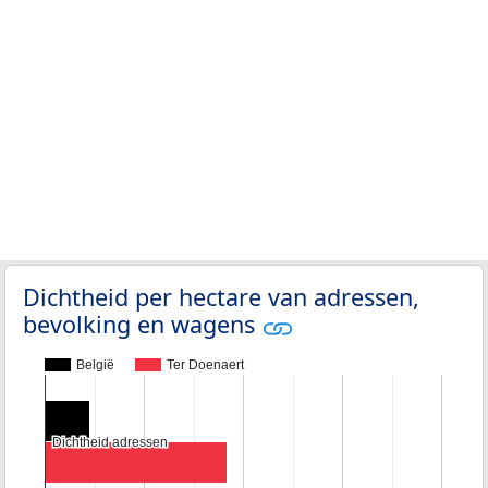
Dichtheid per hectare van adressen,
bevolking en wagens
België
Ter Doenaert
Dichtheid adressen
Dichtheid adressen