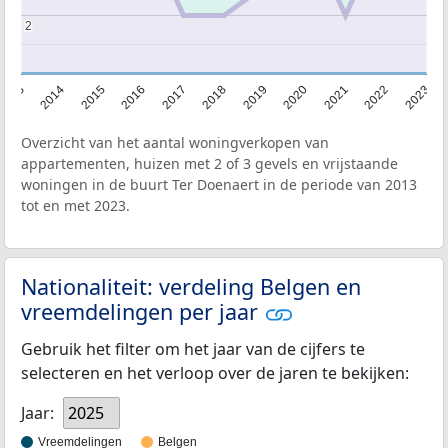
2
2
2013
2014
2015
2016
2017
2018
2019
2020
2021
2022
2023
Overzicht van het aantal woningverkopen van
appartementen, huizen met 2 of 3 gevels en vrijstaande
woningen in de buurt Ter Doenaert in de periode van 2013
tot en met 2023.
Nationaliteit: verdeling Belgen en
vreemdelingen per jaar
Gebruik het filter om het jaar van de cijfers te
selecteren en het verloop over de jaren te bekijken:
Jaar:
2025
Vreemdelingen
Belgen