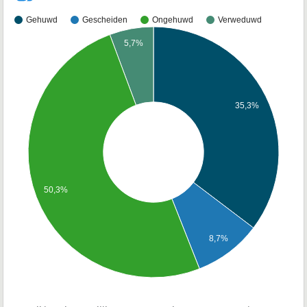
Gehuwd
Gescheiden
Ongehuwd
Verweduwd
5,7%
35,3%
50,3%
8,7%