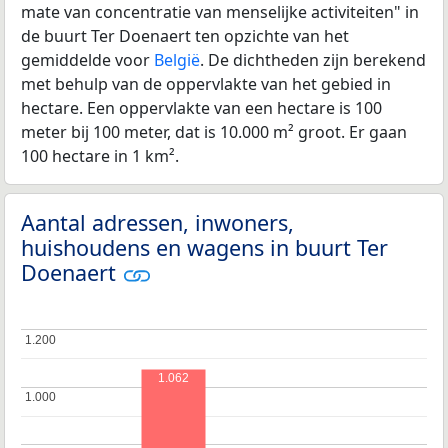
mate van concentratie van menselijke activiteiten" in
de buurt Ter Doenaert ten opzichte van het
gemiddelde voor
België
. De dichtheden zijn berekend
met behulp van de oppervlakte van het gebied in
hectare. Een oppervlakte van een hectare is 100
meter bij 100 meter, dat is 10.000 m² groot. Er gaan
100 hectare in 1 km².
Aantal adressen, inwoners,
huishoudens en wagens in buurt Ter
Doenaert
1.200
1.200
1.062
1.000
1.000