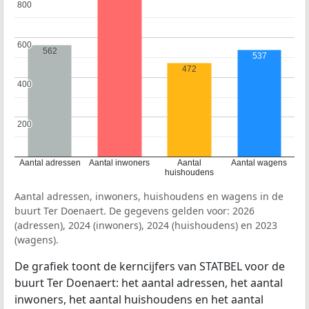
800
800
600
600
562
537
472
400
400
200
200
Aantal adressen
Aantal inwoners
Aantal
Aantal wagens
huishoudens
Aantal adressen, inwoners, huishoudens en wagens in de
buurt Ter Doenaert. De gegevens gelden voor: 2026
(adressen), 2024 (inwoners), 2024 (huishoudens) en 2023
(wagens).
De grafiek toont de kerncijfers van STATBEL voor de
buurt Ter Doenaert: het aantal adressen, het aantal
inwoners, het aantal huishoudens en het aantal