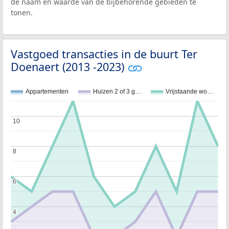
de naam en waarde van de bijbehorende gebieden te
tonen.
Vastgoed transacties in de buurt Ter
Doenaert (2013 -2023)
Appartementen
Huizen 2 of 3 g…
Vrijstaande wo…
10
10
8
8
6
6
4
4