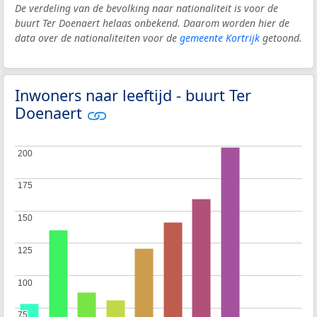
De verdeling van de bevolking naar nationaliteit is voor de
buurt Ter Doenaert helaas onbekend. Daarom worden hier de
data over de nationaliteiten voor de
gemeente Kortrijk
getoond.
Inwoners naar leeftijd - buurt Ter
Doenaert
200
200
175
175
150
150
125
125
100
100
75
75