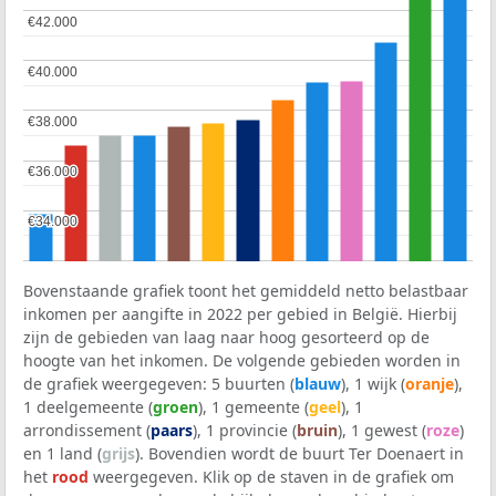
€42.000
€42.000
€40.000
€40.000
€38.000
€38.000
€36.000
€36.000
€34.000
€34.000
Bovenstaande grafiek toont het gemiddeld netto belastbaar
inkomen per aangifte in 2022 per gebied in België. Hierbij
zijn de gebieden van laag naar hoog gesorteerd op de
hoogte van het inkomen. De volgende gebieden worden in
de grafiek weergegeven: 5 buurten (
blauw
), 1 wijk (
oranje
),
1 deelgemeente (
groen
), 1 gemeente (
geel
), 1
arrondissement (
paars
), 1 provincie (
bruin
), 1 gewest (
roze
)
en 1 land (
grijs
). Bovendien wordt de buurt Ter Doenaert in
het
rood
weergegeven. Klik op de staven in de grafiek om