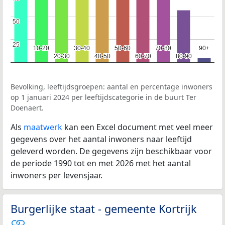
50
50
25
25
10-20
10-20
30-40
30-40
50-60
50-60
70-80
70-80
90+
90+
20-30
20-30
40-50
40-50
60-70
60-70
80-90
80-90
Bevolking, leeftijdsgroepen: aantal en percentage inwoners
op 1 januari 2024 per leeftijdscategorie in de buurt Ter
Doenaert.
Als
maatwerk
kan een Excel document met veel meer
gegevens over het aantal inwoners naar leeftijd
geleverd worden. De gegevens zijn beschikbaar voor
de periode 1990 tot en met 2026 met het aantal
inwoners per levensjaar.
Burgerlijke staat - gemeente Kortrijk