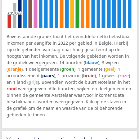
€35.000
€35.000
Bovenstaande grafiek toont het gemiddeld netto belastbaar
inkomen per aangifte in 2022 per gebied in België. Hierbij
zijn de gebieden van laag naar hoog gesorteerd op de
hoogte van het inkomen. De volgende gebieden worden in
de grafiek weergegeven: 14 buurten (
blauw
), 3 wijken
(
oranje
), 1 deelgemeente (
groen
), 1 gemeente (
geel
), 1
arrondissement (
paars
), 1 provincie (
bruin
), 1 gewest (
roze
)
en 1 land (
grijs
). Bovendien wordt de buurt Notelaan in het
rood
weergegeven. Alle buurten, wijken en deelgemeenten
binnen de gemeente Aartselaar waarvoor inkomensdata
beschikbaar is worden weergegeven. Klik op de staven in
de grafiek om de naam en waarde van de bijbehorende
gebieden te tonen.