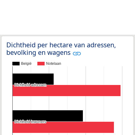
Dichtheid per hectare van adressen,
bevolking en wagens
België
Notelaan
Dichtheid adressen
Dichtheid adressen
Dichtheid inwoners
Dichtheid inwoners