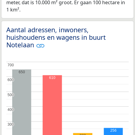
meter, dat is 10.000 m² groot. Er gaan 100 hectare in
1 km².
Aantal adressen, inwoners,
huishoudens en wagens in buurt
Notelaan
700
700
650
610
600
600
500
500
400
400
300
300
256