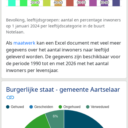
20-30
20-30
40-50
40-50
60-70
60-70
80-90
80-90
Bevolking, leeftijdsgroepen: aantal en percentage inwoners
op 1 januari 2024 per leeftijdscategorie in de buurt
Notelaan.
Als
maatwerk
kan een Excel document met veel meer
gegevens over het aantal inwoners naar leeftijd
geleverd worden. De gegevens zijn beschikbaar voor
de periode 1990 tot en met 2026 met het aantal
inwoners per levensjaar.
Burgerlijke staat - gemeente Aartselaar
Gehuwd
Gescheiden
Ongehuwd
Verweduwd
6%