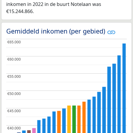
inkomen in 2022 in de buurt Notelaan was
€15.244.866.
Gemiddeld inkomen (per gebied)
€65.000
€65.000
€60.000
€60.000
€55.000
€55.000
€50.000
€50.000
€45.000
€45.000
€40.000
€40.000