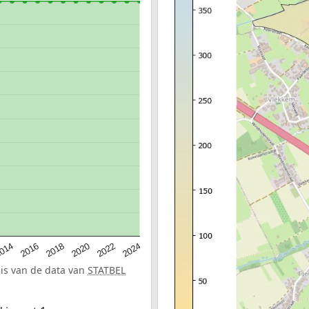
014
2016
2018
2020
2022
2024
sis van de data van
STATBEL