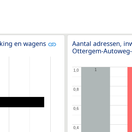
olking en wagens
Aantal adressen, in
Ottergem-Autoweg
1
1,0
1,0
0,8
0,8
0,6
0,6
0,4
0,4