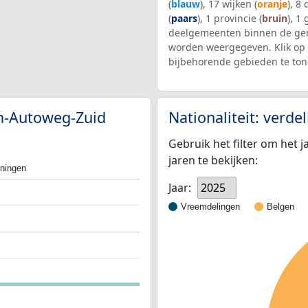
(
blauw
), 17 wijken (
oranje
), 8
(
paars
), 1 provincie (
bruin
), 1
deelgemeenten binnen de gem
worden weergegeven. Klik op 
bijbehorende gebieden te ton
em-Autoweg-Zuid
Nationaliteit: verd
Gebruik het filter om het j
jaren te bekijken:
oningen
Jaar:
2025
Vreemdelingen
Belgen