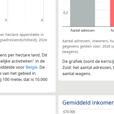
0,2
0,2
3
3
4
4
Aantal adressen
Aa
er hectare oppervlakte in
gsadressendichtheid), 2024
Aantal adressen, inwoners, 
gegevens gelden voor: 2026 (a
(wagens).
ens per hectare land. Dit
ijke activiteiten" in de
De grafiek toont de kernc
middelde voor
België
. De
Zuid: het aantal adressen,
 van het gebied in
aantal wagens.
 100 meter, dat is 10.000
Gemiddeld inkomen
€70.000
€70.000