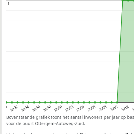
1
1
1990
1992
1994
1996
1998
2000
2002
2004
2006
2008
2010
2012
2
Bovenstaande grafiek toont het aantal inwoners per jaar op ba
voor de buurt Ottergem-Autoweg-Zuid.