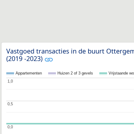
Vastgoed transacties in de buurt Otterg
(2019 -2023)
Appartementen
Huizen 2 of 3 gevels
Vrijstaande w
1,0
1,0
0,5
0,5
0,0
0,0