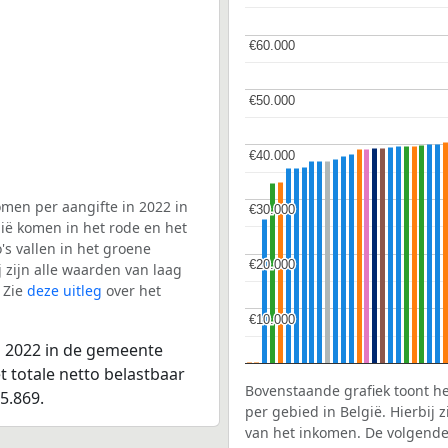
€60.000
€60.000
€50.000
€50.000
€40.000
€40.000
men per aangifte in 2022 in
€30.000
€30.000
ië komen in het rode en het
s vallen in het groene
€20.000
€20.000
j zijn alle waarden van laag
 Zie
deze uitleg
over het
€10.000
€10.000
n 2022 in de gemeente
 totale netto belastbaar
Bovenstaande grafiek toont h
5.869.
per gebied in België. Hierbij
van het inkomen. De volgende