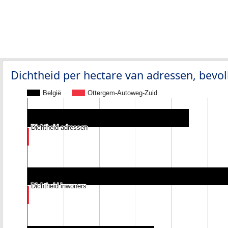
Dichtheid per hectare van adressen, bev
België
Ottergem-Autoweg-Zuid
Dichtheid adressen
Dichtheid adressen
Dichtheid inwoners
Dichtheid inwoners