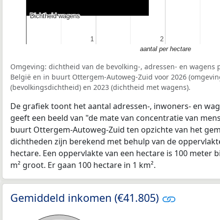
Dichtheid wagens
Dichtheid wagens
1
1
2
2
aantal per hectare
Omgeving: dichtheid van de bevolking-, adressen- en wagens p
België en in buurt Ottergem-Autoweg-Zuid voor 2026 (omgevin
(bevolkingsdichtheid) en 2023 (dichtheid met wagens).
De grafiek toont het aantal adressen-, inwoners- en wag
geeft een beeld van "de mate van concentratie van mensel
buurt Ottergem-Autoweg-Zuid ten opzichte van het ge
dichtheden zijn berekend met behulp van de oppervlakte
hectare. Een oppervlakte van een hectare is 100 meter bij
m² groot. Er gaan 100 hectare in 1 km².
Gemiddeld inkomen (€41.805)