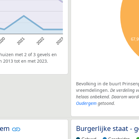
020
2022
2021
2023
67,
uizen met 2 of 3 gevels en
n 2013 tot en met 2023.
Bevolking in de buurt Prinsen
vreemdelingen.
De verdeling v
helaas onbekend. Daarom worden
Oudergem
getoond.
rgem
Burgerlijke staat 