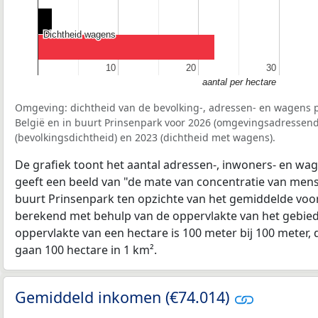
Dichtheid wagens
Dichtheid wagens
10
10
20
20
30
30
aantal per hectare
Omgeving: dichtheid van de bevolking-, adressen- en wagens p
België en in buurt Prinsenpark voor 2026 (omgevingsadressend
(bevolkingsdichtheid) en 2023 (dichtheid met wagens).
De grafiek toont het aantal adressen-, inwoners- en wag
geeft een beeld van "de mate van concentratie van mensel
buurt Prinsenpark ten opzichte van het gemiddelde voo
berekend met behulp van de oppervlakte van het gebied 
oppervlakte van een hectare is 100 meter bij 100 meter, d
gaan 100 hectare in 1 km².
Gemiddeld inkomen (€74.014)