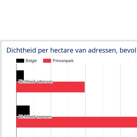
Dichtheid per hectare van adressen, bev
België
Prinsenpark
Dichtheid adressen
Dichtheid adressen
Dichtheid inwoners
Dichtheid inwoners