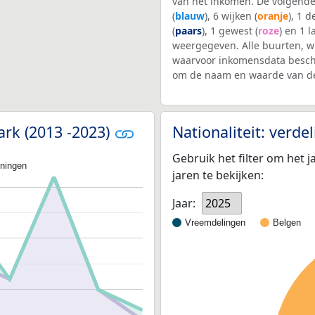
van het inkomen. De volgende
(
blauw
), 6 wijken (
oranje
), 1 
(
paars
), 1 gewest (
roze
) en 1 l
weergegeven. Alle buurten,
waarvoor inkomensdata beschi
om de naam en waarde van de
ark (2013 -2023)
Nationaliteit: verd
Gebruik het filter om het j
oningen
jaren te bekijken:
Jaar:
2025
Vreemdelingen
Belgen