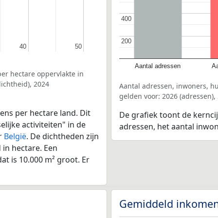
400
400
200
200
40
40
50
50
Aantal adressen
Aa
er hectare oppervlakte in
ichtheid), 2024
Aantal adressen, inwoners, h
gelden voor: 2026 (adressen),
ens per hectare land. Dit
De grafiek toont de kernci
ijke activiteiten" in de
adressen, het aantal inwo
r
België
. De dichtheden zijn
in hectare. Een
at is 10.000 m² groot. Er
Gemiddeld inkomen