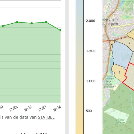
20
2022
2024
2021
2023
sis van de data van
STATBEL