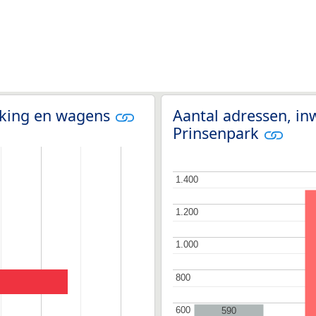
olking en wagens
Aantal adressen, in
Prinsenpark
1.400
1.400
1.200
1.200
1.000
1.000
800
800
600
600
590