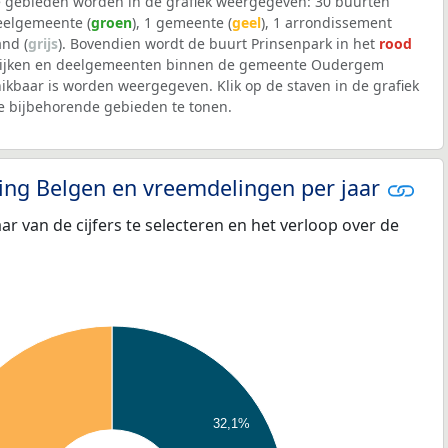
 gebieden worden in de grafiek weergegeven: 30 buurten
deelgemeente (
groen
), 1 gemeente (
geel
), 1 arrondissement
and (
grijs
). Bovendien wordt de buurt Prinsenpark in het
rood
 wijken en deelgemeenten binnen de gemeente Oudergem
kbaar is worden weergegeven. Klik op de staven in de grafiek
 bijbehorende gebieden te tonen.
eling Belgen en vreemdelingen per jaar
aar van de cijfers te selecteren en het verloop over de
32,1%