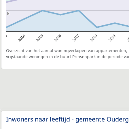
5
5
2015
2
2017
2014
2019
2016
2013
2018
Overzicht van het aantal woningverkopen van appartementen, h
vrijstaande woningen in de buurt Prinsenpark in de periode va
Inwoners naar leeftijd - gemeente Oude