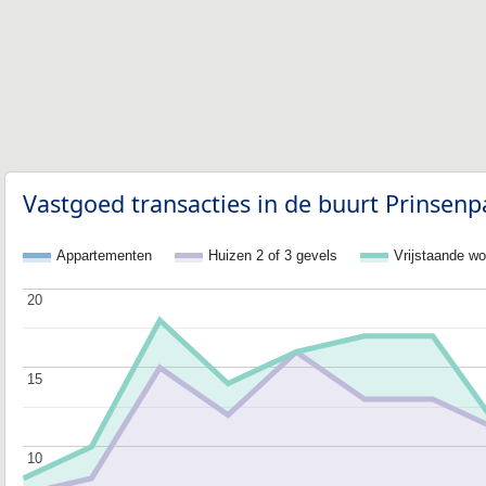
Vastgoed transacties in de buurt Prinsenp
Appartementen
Huizen 2 of 3 gevels
Vrijstaande w
20
20
15
15
10
10