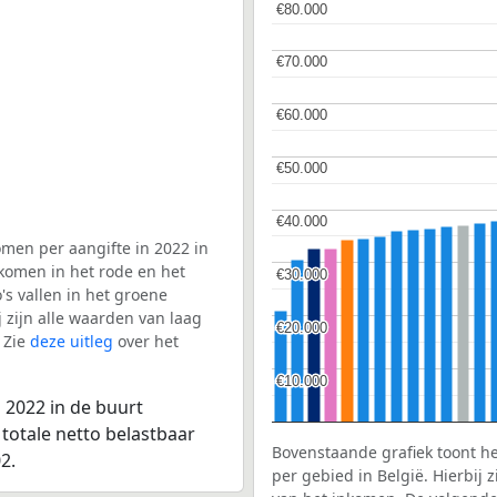
€80.000
€80.000
€70.000
€70.000
€60.000
€60.000
€50.000
€50.000
€40.000
€40.000
men per aangifte in 2022 in
 komen in het rode en het
€30.000
€30.000
s vallen in het groene
j zijn alle waarden van laag
€20.000
€20.000
 Zie
deze uitleg
over het
€10.000
€10.000
 2022 in de buurt
totale netto belastbaar
Bovenstaande grafiek toont h
2.
per gebied in België. Hierbij