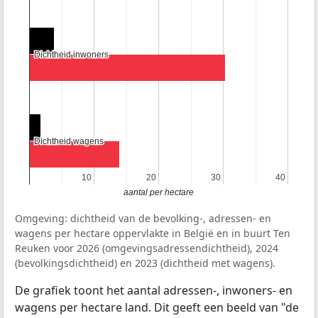
Dichtheid inwoners
Dichtheid inwoners
Dichtheid wagens
Dichtheid wagens
10
10
20
20
30
30
40
40
aantal per hectare
Omgeving: dichtheid van de bevolking-, adressen- en
wagens per hectare oppervlakte in België en in buurt Ten
Reuken voor 2026 (omgevingsadressendichtheid), 2024
(bevolkingsdichtheid) en 2023 (dichtheid met wagens).
De grafiek toont het aantal adressen-, inwoners- en
wagens per hectare land. Dit geeft een beeld van "de