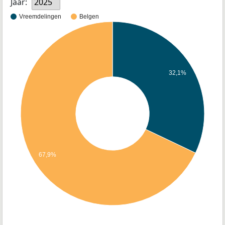
Jaar:
2025
Vreemdelingen
Belgen
32,1%
67,9%