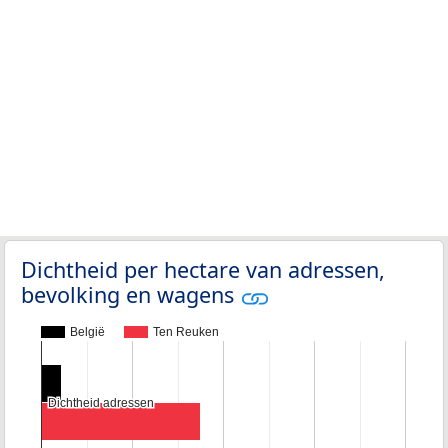
Dichtheid per hectare van adressen,
bevolking en wagens
België
Ten Reuken
Dichtheid adressen
Dichtheid adressen