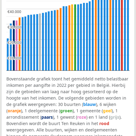
€40.000
€40.000
€30.000
€30.000
€20.000
€20.000
€10.000
€10.000
Bovenstaande grafiek toont het gemiddeld netto belastbaar
inkomen per aangifte in 2022 per gebied in België. Hierbij
zijn de gebieden van laag naar hoog gesorteerd op de
hoogte van het inkomen. De volgende gebieden worden in
de grafiek weergegeven: 30 buurten (
blauw
), 6 wijken
(
oranje
), 1 deelgemeente (
groen
), 1 gemeente (
geel
), 1
arrondissement (
paars
), 1 gewest (
roze
) en 1 land (
grijs
).
Bovendien wordt de buurt Ten Reuken in het
rood
weergegeven. Alle buurten, wijken en deelgemeenten