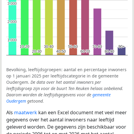
3.000
3.000
2.000
2.000
1.000
1.000
10-20
10-20
30-40
30-40
50-60
50-60
70-80
70-80
90+
90+
20-30
20-30
40-50
40-50
60-70
60-70
80-90
80-90
Bevolking, leeftijdsgroepen: aantal en percentage inwoners
op 1 januari 2025 per leeftijdscategorie in de gemeente
Oudergem.
De data over het aantal inwoners per
leeftijdsgroep zijn voor de buurt Ten Reuken helaas onbekend.
Daarom worden de leeftijdsgegevens voor de
gemeente
Oudergem
getoond.
Als
maatwerk
kan een Excel document met veel meer
gegevens over het aantal inwoners naar leeftijd
geleverd worden. De gegevens zijn beschikbaar voor
de periode 2006 tot en met 2026 met het aantal