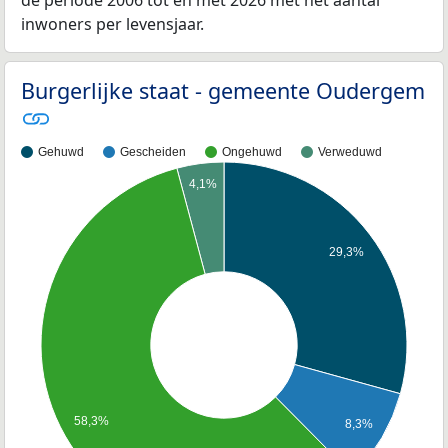
inwoners per levensjaar.
Burgerlijke staat - gemeente Oudergem
Gehuwd
Gescheiden
Ongehuwd
Verweduwd
4,1%
29,3%
58,3%
8,3%