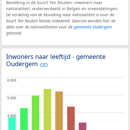
Bevolking in de buurt Ten Reuken: inwoners naar
nationaliteit, onderverdeeld in Belgen en vreemdelingen.
De verdeling van de bevolking naar nationaliteit is voor de
buurt Ten Reuken helaas onbekend. Daarom worden hier de
data over de nationaliteiten voor de
gemeente Oudergem
getoond.
Inwoners naar leeftijd - gemeente
Oudergem
6.000
6.000
5.000
5.000
4.000
4.000