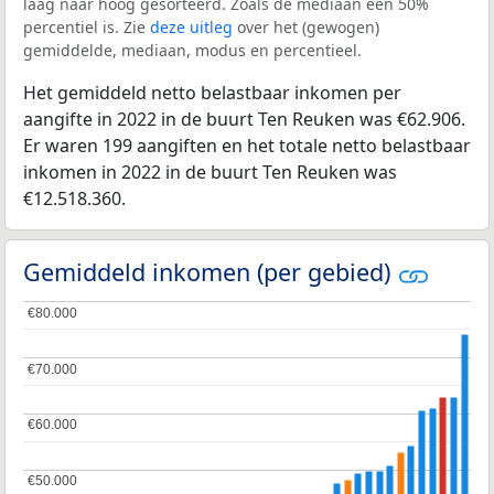
laag naar hoog gesorteerd. Zoals de mediaan een 50%
percentiel is. Zie
deze uitleg
over het (gewogen)
gemiddelde, mediaan, modus en percentieel.
Het gemiddeld netto belastbaar inkomen per
aangifte in 2022 in de buurt Ten Reuken was €62.906.
Er waren 199 aangiften en het totale netto belastbaar
inkomen in 2022 in de buurt Ten Reuken was
€12.518.360.
Gemiddeld inkomen (per gebied)
€80.000
€80.000
€70.000
€70.000
€60.000
€60.000
€50.000
€50.000