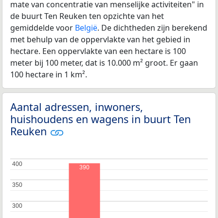
mate van concentratie van menselijke activiteiten" in
de buurt Ten Reuken ten opzichte van het
gemiddelde voor
België
. De dichtheden zijn berekend
met behulp van de oppervlakte van het gebied in
hectare. Een oppervlakte van een hectare is 100
meter bij 100 meter, dat is 10.000 m² groot. Er gaan
100 hectare in 1 km².
Aantal adressen, inwoners,
huishoudens en wagens in buurt Ten
Reuken
400
400
390
350
350
300
300