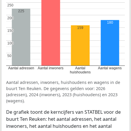
250
250
225
200
200
180
159
150
150
100
100
50
50
Aantal adressen
Aantal inwoners
Aantal
Aantal wagens
huishoudens
Aantal adressen, inwoners, huishoudens en wagens in de
buurt Ten Reuken. De gegevens gelden voor: 2026
(adressen), 2024 (inwoners), 2023 (huishoudens) en 2023
(wagens).
De grafiek toont de kerncijfers van STATBEL voor de
buurt Ten Reuken: het aantal adressen, het aantal
inwoners, het aantal huishoudens en het aantal