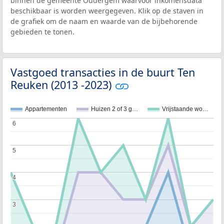
binnen de gemeente Oudergem waarvoor inkomensdata
beschikbaar is worden weergegeven. Klik op de staven in
de grafiek om de naam en waarde van de bijbehorende
gebieden te tonen.
Vastgoed transacties in de buurt Ten
Reuken (2013 -2023)
Appartementen
Huizen 2 of 3 g…
Vrijstaande wo…
6
6
5
5
4
4
3
3