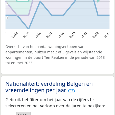
2
2
1
1
2013
2014
2015
2016
2017
2019
2020
2021
2022
2023
Overzicht van het aantal woningverkopen van
appartementen, huizen met 2 of 3 gevels en vrijstaande
woningen in de buurt Ten Reuken in de periode van 2013
tot en met 2023.
Nationaliteit: verdeling Belgen en
vreemdelingen per jaar
Gebruik het filter om het jaar van de cijfers te
selecteren en het verloop over de jaren te bekijken: