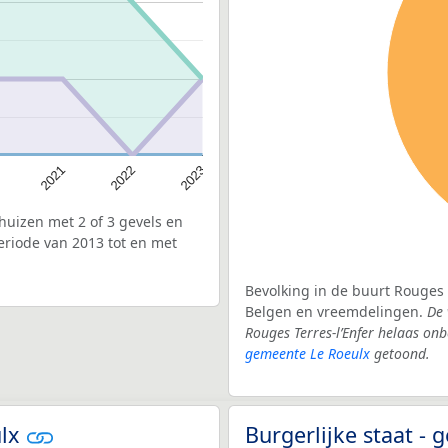
2022
2021
2023
uizen met 2 of 3 gevels en
eriode van 2013 tot en met
Bevolking in de buurt Rouges T
Belgen en vreemdelingen.
De 
Rouges Terres-l’Enfer helaas on
gemeente Le Roeulx
getoond.
ulx
Burgerlijke staat -