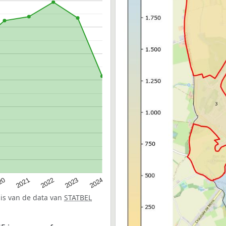
20
2022
2024
2021
2023
sis van de data van
STATBEL