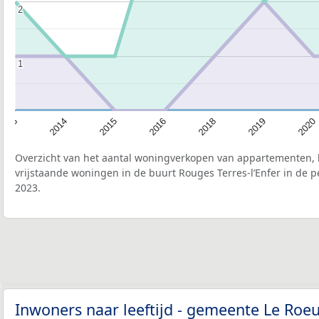
2
2
1
1
2020
2019
2018
2016
2015
2014
2013
Overzicht van het aantal woningverkopen van appartementen, h
vrijstaande woningen in de buurt Rouges Terres-l’Enfer in de p
2023.
Inwoners naar leeftijd - gemeente Le Roe