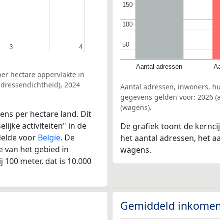
150
150
100
100
50
50
3
3
4
4
Aantal adressen
Aa
er hectare oppervlakte in
adressendichtheid), 2024
Aantal adressen, inwoners, h
gegevens gelden voor: 2026 (a
(wagens).
ens per hectare land. Dit
ijke activiteiten" in de
De grafiek toont de kernci
delde voor
België
. De
het aantal adressen, het a
 van het gebied in
wagens.
 100 meter, dat is 10.000
Gemiddeld inkomen