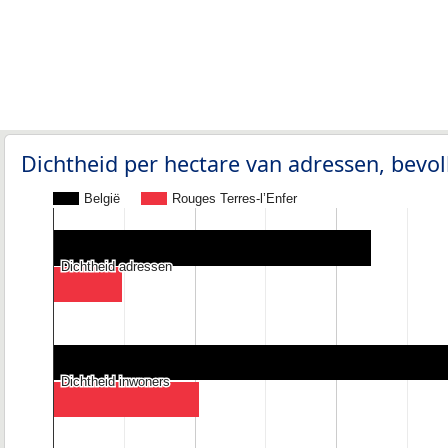
Dichtheid per hectare van adressen, bev
België
Rouges Terres-l’Enfer
Dichtheid adressen
Dichtheid adressen
Dichtheid inwoners
Dichtheid inwoners