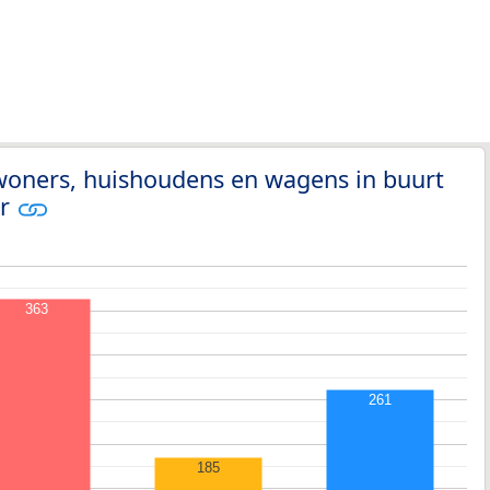
woners, huishoudens en wagens in buurt
er
363
261
185