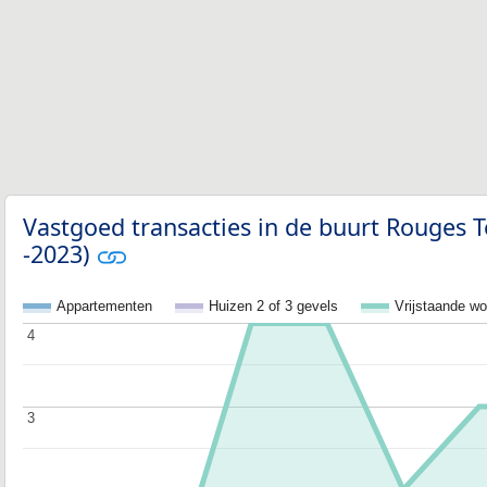
Vastgoed transacties in de buurt Rouges Te
-2023)
Appartementen
Huizen 2 of 3 gevels
Vrijstaande w
4
4
3
3