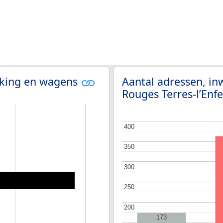
olking en wagens
Aantal adressen, in
Rouges Terres-l’Enf
400
400
350
350
300
300
250
250
200
200
173