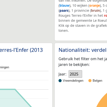
van het inkomen. De volgende
(
blauw
), 10 wijken (
oranje
), 5
(
paars
), 1 provincie (
bruin
), 1
Rouges Terres-l’Enfer in het
r
binnen de gemeente Le Roeul
Klik op de staven in de graf
tonen.
rres-l’Enfer (2013
Nationaliteit: verd
Gebruik het filter om het j
jaren te bekijken:
oningen
Jaar:
2025
Vreemdelingen
Belgen