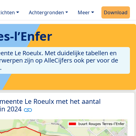
ichten
Achtergronden
Meer
Download
s-l’Enfer
nte Le Roeulx. Met duidelijke tabellen en
erwerpen zijn op AlleCijfers ook per voor de
.
emeente Le Roeulx met het aantal
 in 2024