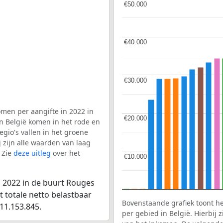
€50.000
€50.000
€40.000
€40.000
€30.000
€30.000
men per aangifte in 2022 in
€20.000
€20.000
in België komen in het rode en
gio's vallen in het groene
j zijn alle waarden van laag
 Zie
deze uitleg
over het
€10.000
€10.000
n 2022 in de buurt Rouges
t totale netto belastbaar
Bovenstaande grafiek toont h
11.153.845.
per gebied in België. Hierbij