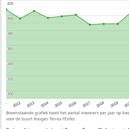
420
420
400
400
380
380
360
360
340
340
320
320
300
300
2015
20
2012
2017
2014
2019
2011
2016
2013
2018
Bovenstaande grafiek toont het aantal inwoners per jaar op ba
voor de buurt Rouges Terres-l’Enfer.