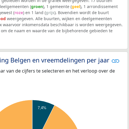
 gebieden worden in de grafiek weergegeven: 17 buurten
 deelgemeenten (
groen
), 1 gemeente (
geel
), 1 arrondissement
 gewest (
roze
) en 1 land (
grijs
). Bovendien wordt de buurt
ood
weergegeven. Alle buurten, wijken en deelgemeenten
x waarvoor inkomensdata beschikbaar is worden weergegeven.
iek om de naam en waarde van de bijbehorende gebieden te
eling Belgen en vreemdelingen per jaar
aar van de cijfers te selecteren en het verloop over de
7,4%