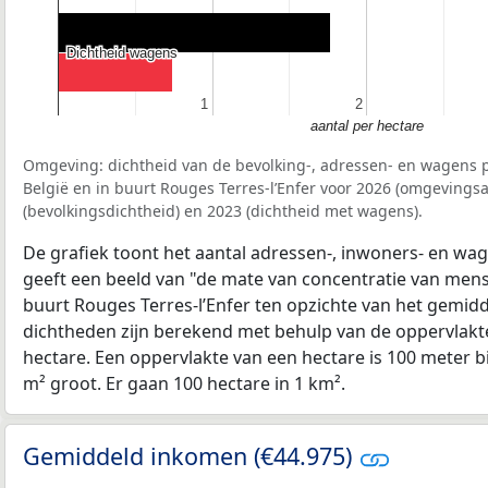
Dichtheid wagens
Dichtheid wagens
1
1
2
2
aantal per hectare
Omgeving: dichtheid van de bevolking-, adressen- en wagens p
België en in buurt Rouges Terres-l’Enfer voor 2026 (omgevings
(bevolkingsdichtheid) en 2023 (dichtheid met wagens).
De grafiek toont het aantal adressen-, inwoners- en wag
geeft een beeld van "de mate van concentratie van mensel
buurt Rouges Terres-l’Enfer ten opzichte van het gemid
dichtheden zijn berekend met behulp van de oppervlakte
hectare. Een oppervlakte van een hectare is 100 meter bij
m² groot. Er gaan 100 hectare in 1 km².
Gemiddeld inkomen (€44.975)