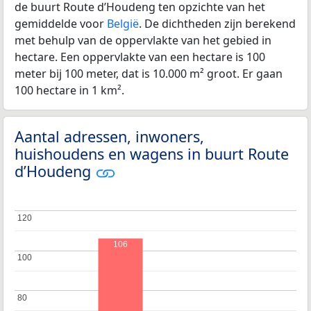
de buurt Route d’Houdeng ten opzichte van het
gemiddelde voor
België
. De dichtheden zijn berekend
met behulp van de oppervlakte van het gebied in
hectare. Een oppervlakte van een hectare is 100
meter bij 100 meter, dat is 10.000 m² groot. Er gaan
100 hectare in 1 km².
Aantal adressen, inwoners,
huishoudens en wagens in buurt Route
d’Houdeng
120
120
106
100
100
80
80