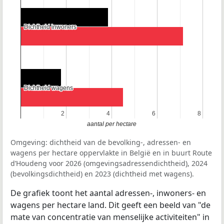
Dichtheid inwoners
Dichtheid inwoners
Dichtheid wagens
Dichtheid wagens
2
2
4
4
6
6
8
8
aantal per hectare
Omgeving: dichtheid van de bevolking-, adressen- en
wagens per hectare oppervlakte in België en in buurt Route
d’Houdeng voor 2026 (omgevingsadressendichtheid), 2024
(bevolkingsdichtheid) en 2023 (dichtheid met wagens).
De grafiek toont het aantal adressen-, inwoners- en
wagens per hectare land. Dit geeft een beeld van "de
mate van concentratie van menselijke activiteiten" in