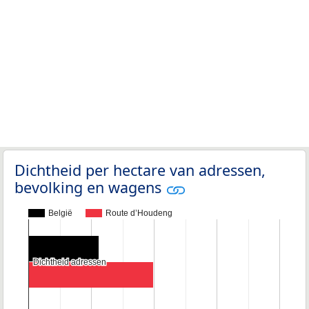
Dichtheid per hectare van adressen,
bevolking en wagens
België
Route d’Houdeng
Dichtheid adressen
Dichtheid adressen