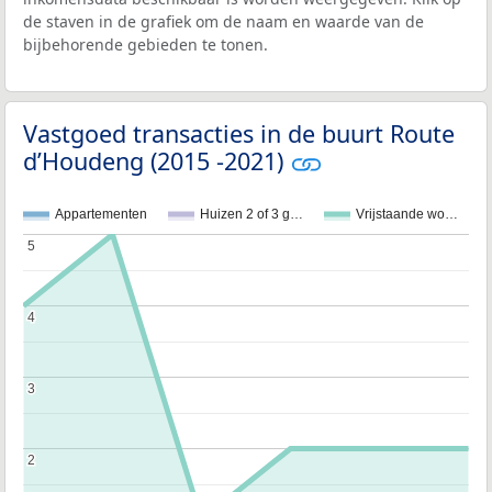
de staven in de grafiek om de naam en waarde van de
bijbehorende gebieden te tonen.
Vastgoed transacties in de buurt Route
d’Houdeng (2015 -2021)
Appartementen
Huizen 2 of 3 g…
Vrijstaande wo…
5
5
4
4
3
3
2
2