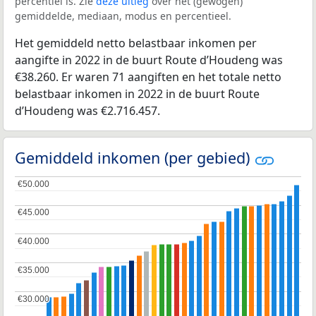
percentiel is. Zie
deze uitleg
over het (gewogen)
gemiddelde, mediaan, modus en percentieel.
Het gemiddeld netto belastbaar inkomen per
aangifte in 2022 in de buurt Route d’Houdeng was
€38.260. Er waren 71 aangiften en het totale netto
belastbaar inkomen in 2022 in de buurt Route
d’Houdeng was €2.716.457.
Gemiddeld inkomen (per gebied)
€50.000
€50.000
€45.000
€45.000
€40.000
€40.000
€35.000
€35.000
€30.000
€30.000