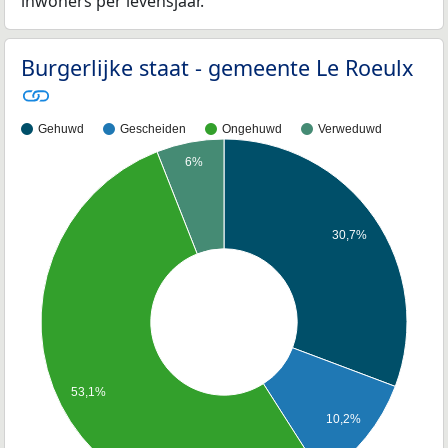
inwoners per levensjaar.
Burgerlijke staat - gemeente Le Roeulx
Gehuwd
Gescheiden
Ongehuwd
Verweduwd
6%
30,7%
53,1%
10,2%