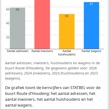
67
60
60
59
50
40
40
20
20
Aantal adressen
Aantal inwoners
Aantal
Aantal wagens
huishoudens
Aantal adressen, inwoners, huishoudens en wagens in de
buurt Route d’Houdeng. De gegevens gelden voor: 2026
(adressen), 2024 (inwoners), 2023 (huishoudens) en 2023
(wagens).
De grafiek toont de kerncijfers van STATBEL voor de
buurt Route d’Houdeng: het aantal adressen, het
aantal inwoners, het aantal huishoudens en het
aantal wagens.