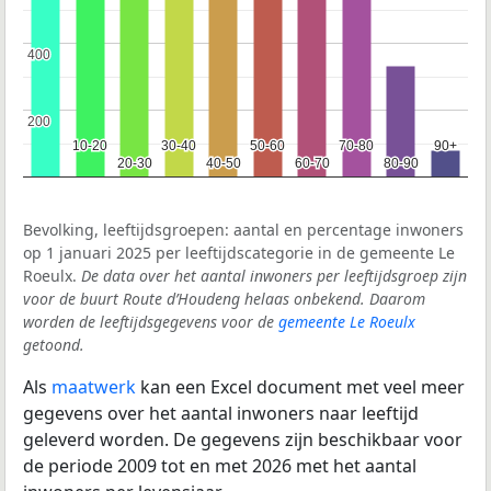
400
400
200
200
10-20
10-20
30-40
30-40
50-60
50-60
70-80
70-80
90+
90+
20-30
20-30
40-50
40-50
60-70
60-70
80-90
80-90
Bevolking, leeftijdsgroepen: aantal en percentage inwoners
op 1 januari 2025 per leeftijdscategorie in de gemeente Le
Roeulx.
De data over het aantal inwoners per leeftijdsgroep zijn
voor de buurt Route d’Houdeng helaas onbekend. Daarom
worden de leeftijdsgegevens voor de
gemeente Le Roeulx
getoond.
Als
maatwerk
kan een Excel document met veel meer
gegevens over het aantal inwoners naar leeftijd
geleverd worden. De gegevens zijn beschikbaar voor
de periode 2009 tot en met 2026 met het aantal