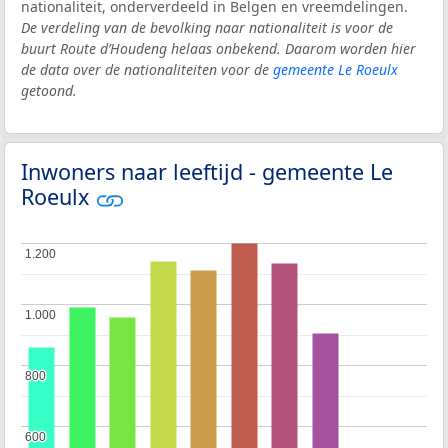
nationaliteit, onderverdeeld in Belgen en vreemdelingen.
De verdeling van de bevolking naar nationaliteit is voor de
buurt Route d’Houdeng helaas onbekend. Daarom worden hier
de data over de nationaliteiten voor de
gemeente Le Roeulx
getoond.
Inwoners naar leeftijd - gemeente Le
Roeulx
1.200
1.200
1.000
1.000
800
800
600
600