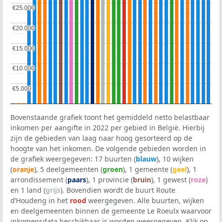
€25.000
€25.000
€20.000
€20.000
€15.000
€15.000
€10.000
€10.000
€5.000
€5.000
Bovenstaande grafiek toont het gemiddeld netto belastbaar
inkomen per aangifte in 2022 per gebied in België. Hierbij
zijn de gebieden van laag naar hoog gesorteerd op de
hoogte van het inkomen. De volgende gebieden worden in
de grafiek weergegeven: 17 buurten (
blauw
), 10 wijken
(
oranje
), 5 deelgemeenten (
groen
), 1 gemeente (
geel
), 1
arrondissement (
paars
), 1 provincie (
bruin
), 1 gewest (
roze
)
en 1 land (
grijs
). Bovendien wordt de buurt Route
d’Houdeng in het
rood
weergegeven. Alle buurten, wijken
en deelgemeenten binnen de gemeente Le Roeulx waarvoor
inkomensdata beschikbaar is worden weergegeven. Klik op