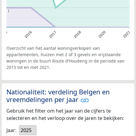
1
1
2015
2016
2017
2018
2020
2021
Overzicht van het aantal woningverkopen van
appartementen, huizen met 2 of 3 gevels en vrijstaande
woningen in de buurt Route d’Houdeng in de periode van
2015 tot en met 2021.
Nationaliteit: verdeling Belgen en
vreemdelingen per jaar
Gebruik het filter om het jaar van de cijfers te
selecteren en het verloop over de jaren te bekijken:
Jaar:
2025