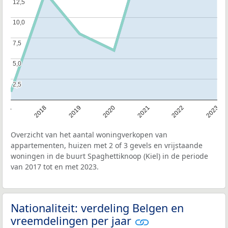
12,5
12,5
10,0
10,0
7,5
7,5
5,0
5,0
2,5
2,5
2017
2018
2019
2020
2021
2022
2023
Overzicht van het aantal woningverkopen van
appartementen, huizen met 2 of 3 gevels en vrijstaande
woningen in de buurt Spaghettiknoop (Kiel) in de periode
van 2017 tot en met 2023.
Nationaliteit: verdeling Belgen en
vreemdelingen per jaar