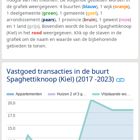
de grafiek weergegeven: 4 buurten (
blauw
), 1 wijk (
oranje
),
1 deelgemeente (
groen
), 1 gemeente (
geel
), 1
arrondissement (
paars
), 1 provincie (
bruin
), 1 gewest (
roze
)
en 1 land (
grijs
). Bovendien wordt de buurt Spaghettiknoop
(Kiel) in het
rood
weergegeven. Klik op de staven in de
grafiek om de naam en waarde van de bijbehorende
gebieden te tonen.
Vastgoed transacties in de buurt
Spaghettiknoop (Kiel) (2017 -2023)
Appartementen
Huizen 2 of 3 g…
Vrijstaande wo…
20,0
20,0
17,5
17,5
15,0
15,0