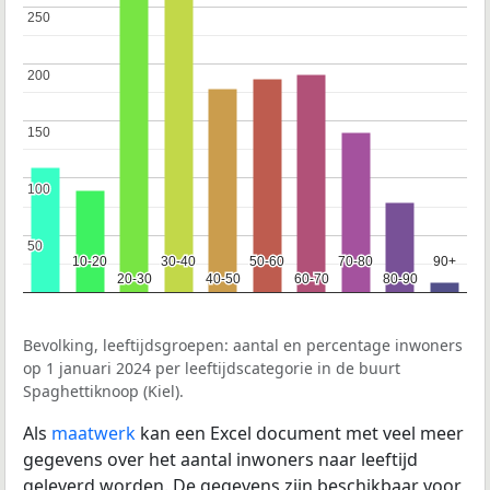
250
250
200
200
150
150
100
100
50
50
10-20
10-20
30-40
30-40
50-60
50-60
70-80
70-80
90+
90+
20-30
20-30
40-50
40-50
60-70
60-70
80-90
80-90
Bevolking, leeftijdsgroepen: aantal en percentage inwoners
op 1 januari 2024 per leeftijdscategorie in de buurt
Spaghettiknoop (Kiel).
Als
maatwerk
kan een Excel document met veel meer
gegevens over het aantal inwoners naar leeftijd
geleverd worden. De gegevens zijn beschikbaar voor