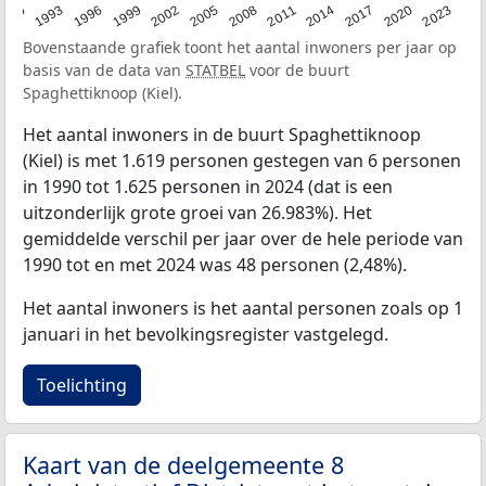
2023
1990
1993
1996
1999
2002
2005
2008
2011
2014
2017
2020
Bovenstaande grafiek toont het aantal inwoners per jaar op
basis van de data van
STATBEL
voor de buurt
Spaghettiknoop (Kiel).
Het aantal inwoners in de buurt Spaghettiknoop
(Kiel) is met 1.619 personen gestegen van 6 personen
in 1990 tot 1.625 personen in 2024 (dat is een
uitzonderlijk grote groei van 26.983%). Het
gemiddelde verschil per jaar over de hele periode van
1990 tot en met 2024 was 48 personen (2,48%).
Het aantal inwoners is het aantal personen zoals op 1
januari in het bevolkingsregister vastgelegd.
Toelichting
Kaart van de deelgemeente 8