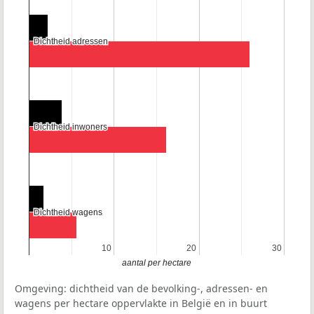
Dichtheid adressen
Dichtheid adressen
Dichtheid inwoners
Dichtheid inwoners
Dichtheid wagens
Dichtheid wagens
10
10
20
20
30
30
aantal per hectare
Omgeving: dichtheid van de bevolking-, adressen- en
wagens per hectare oppervlakte in België en in buurt