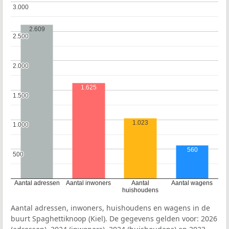
3.000
3.000
2.609
2.500
2.500
2.000
2.000
1.625
1.500
1.500
1.023
1.000
1.000
560
500
500
Aantal adressen
Aantal inwoners
Aantal
Aantal wagens
huishoudens
Aantal adressen, inwoners, huishoudens en wagens in de
buurt Spaghettiknoop (Kiel). De gegevens gelden voor: 2026