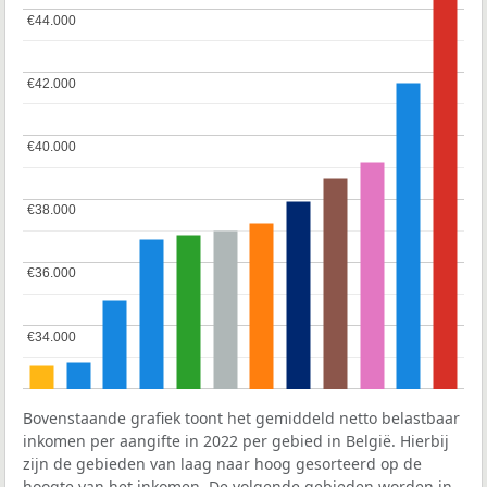
€44.000
€44.000
€42.000
€42.000
€40.000
€40.000
€38.000
€38.000
€36.000
€36.000
€34.000
€34.000
Bovenstaande grafiek toont het gemiddeld netto belastbaar
inkomen per aangifte in 2022 per gebied in België. Hierbij
zijn de gebieden van laag naar hoog gesorteerd op de
hoogte van het inkomen. De volgende gebieden worden in