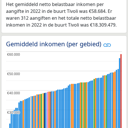
Het gemiddeld netto belastbaar inkomen per
aangifte in 2022 in de buurt Tivoli was €58.684. Er
waren 312 aangiften en het totale netto belastbaar
inkomen in 2022 in de buurt Tivoli was €18.309.479.
Gemiddeld inkomen (per gebied)
€60.000
€60.000
€50.000
€50.000
€40.000
€40.000
€30.000
€30.000