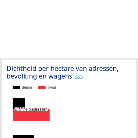
Dichtheid per hectare van adressen,
bevolking en wagens
België
Tivoli
Dichtheid adressen
Dichtheid adressen