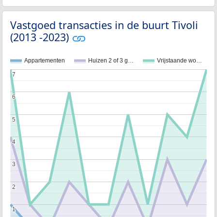
Vastgoed transacties in de buurt Tivoli
(2013 -2023)
Appartementen
Huizen 2 of 3 g…
Vrijstaande wo…
7
7
6
6
5
5
4
4
3
3
2
2
1
1