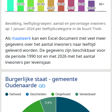
10-20
10-20
30-40
30-40
50-60
50-60
70-80
70-80
90+
90+
20-30
20-30
40-50
40-50
60-70
60-70
80-90
80-90
Bevolking, leeftijdsgroepen: aantal en percentage inwoners
op 1 januari 2024 per leeftijdscategorie in de buurt Tivoli.
Als
maatwerk
kan een Excel document met veel meer
gegevens over het aantal inwoners naar leeftijd
geleverd worden. De gegevens zijn beschikbaar voor
de periode 1990 tot en met 2026 met het aantal
inwoners per levensjaar.
Burgerlijke staat - gemeente
Oudenaarde
Gehuwd
Gescheiden
Ongehuwd
Verweduwd
5,9%