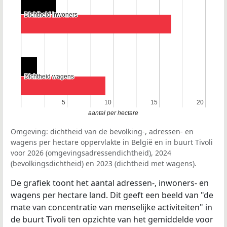
Dichtheid inwoners
Dichtheid inwoners
Dichtheid wagens
Dichtheid wagens
5
5
10
10
15
15
20
20
aantal per hectare
Omgeving: dichtheid van de bevolking-, adressen- en
wagens per hectare oppervlakte in België en in buurt Tivoli
voor 2026 (omgevingsadressendichtheid), 2024
(bevolkingsdichtheid) en 2023 (dichtheid met wagens).
De grafiek toont het aantal adressen-, inwoners- en
wagens per hectare land. Dit geeft een beeld van "de
mate van concentratie van menselijke activiteiten" in
de buurt Tivoli ten opzichte van het gemiddelde voor