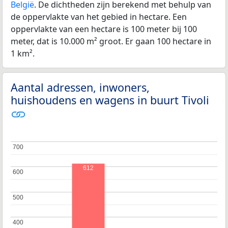
België
. De dichtheden zijn berekend met behulp van
de oppervlakte van het gebied in hectare. Een
oppervlakte van een hectare is 100 meter bij 100
meter, dat is 10.000 m² groot. Er gaan 100 hectare in
1 km².
Aantal adressen, inwoners,
huishoudens en wagens in buurt Tivoli
700
700
612
600
600
500
500
400
400