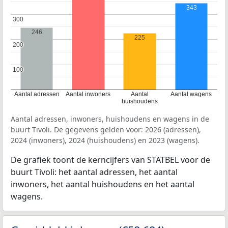
343
300
300
246
225
200
200
100
100
Aantal adressen
Aantal inwoners
Aantal
Aantal wagens
huishoudens
Aantal adressen, inwoners, huishoudens en wagens in de
buurt Tivoli. De gegevens gelden voor: 2026 (adressen),
2024 (inwoners), 2024 (huishoudens) en 2023 (wagens).
De grafiek toont de kerncijfers van STATBEL voor de
buurt Tivoli: het aantal adressen, het aantal
inwoners, het aantal huishoudens en het aantal
wagens.