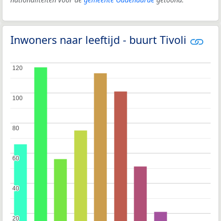
Inwoners naar leeftijd - buurt Tivoli
120
120
100
100
80
80
60
60
40
40
20
20