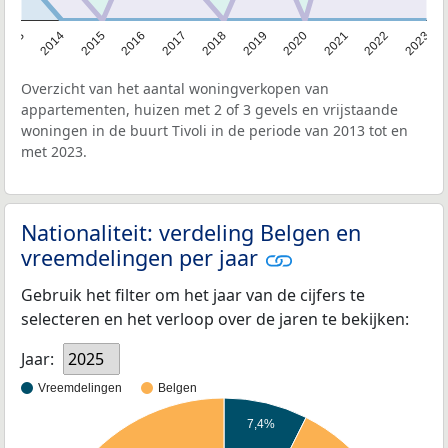
2013
2014
2015
2016
2017
2018
2019
2020
2021
2022
2023
Overzicht van het aantal woningverkopen van
appartementen, huizen met 2 of 3 gevels en vrijstaande
woningen in de buurt Tivoli in de periode van 2013 tot en
met 2023.
Nationaliteit: verdeling Belgen en
vreemdelingen per jaar
Gebruik het filter om het jaar van de cijfers te
selecteren en het verloop over de jaren te bekijken:
Jaar:
2025
Vreemdelingen
Belgen
7,4%