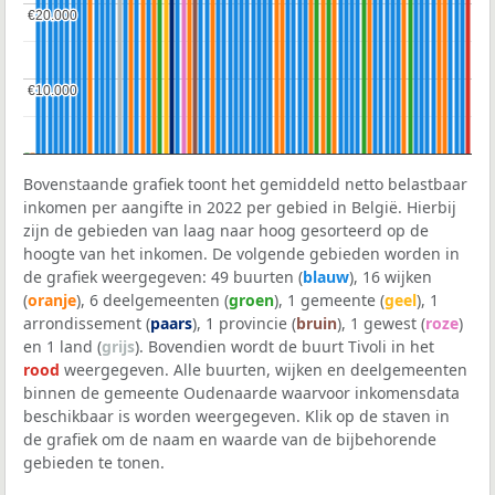
€20.000
€20.000
€10.000
€10.000
Bovenstaande grafiek toont het gemiddeld netto belastbaar
inkomen per aangifte in 2022 per gebied in België. Hierbij
zijn de gebieden van laag naar hoog gesorteerd op de
hoogte van het inkomen. De volgende gebieden worden in
de grafiek weergegeven: 49 buurten (
blauw
), 16 wijken
(
oranje
), 6 deelgemeenten (
groen
), 1 gemeente (
geel
), 1
arrondissement (
paars
), 1 provincie (
bruin
), 1 gewest (
roze
)
en 1 land (
grijs
). Bovendien wordt de buurt Tivoli in het
rood
weergegeven. Alle buurten, wijken en deelgemeenten
binnen de gemeente Oudenaarde waarvoor inkomensdata
beschikbaar is worden weergegeven. Klik op de staven in
de grafiek om de naam en waarde van de bijbehorende
gebieden te tonen.