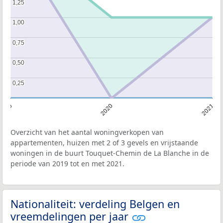
1,25
1,25
1,00
1,00
0,75
0,75
0,50
0,50
0,25
0,25
2019
2020
2021
Overzicht van het aantal woningverkopen van
appartementen, huizen met 2 of 3 gevels en vrijstaande
woningen in de buurt Touquet-Chemin de La Blanche in de
periode van 2019 tot en met 2021.
Nationaliteit: verdeling Belgen en
vreemdelingen per jaar