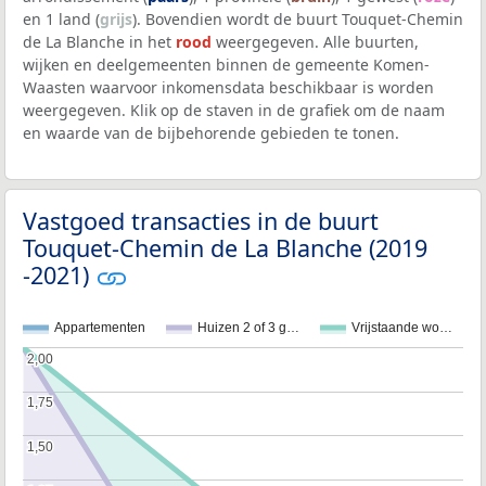
en 1 land (
grijs
). Bovendien wordt de buurt Touquet-Chemin
de La Blanche in het
rood
weergegeven. Alle buurten,
wijken en deelgemeenten binnen de gemeente Komen-
Waasten waarvoor inkomensdata beschikbaar is worden
weergegeven. Klik op de staven in de grafiek om de naam
en waarde van de bijbehorende gebieden te tonen.
Vastgoed transacties in de buurt
Touquet-Chemin de La Blanche (2019
-2021)
Appartementen
Huizen 2 of 3 g…
Vrijstaande wo…
2,00
2,00
1,75
1,75
1,50
1,50