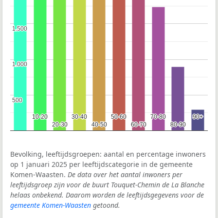
1.500
1.500
1.000
1.000
500
500
10-20
10-20
30-40
30-40
50-60
50-60
70-80
70-80
90+
90+
20-30
20-30
40-50
40-50
60-70
60-70
80-90
80-90
Bevolking, leeftijdsgroepen: aantal en percentage inwoners
op 1 januari 2025 per leeftijdscategorie in de gemeente
Komen-Waasten.
De data over het aantal inwoners per
leeftijdsgroep zijn voor de buurt Touquet-Chemin de La Blanche
helaas onbekend. Daarom worden de leeftijdsgegevens voor de
gemeente Komen-Waasten
getoond.