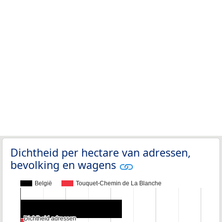
Dichtheid per hectare van adressen,
bevolking en wagens
België
Touquet-Chemin de La Blanche
Dichtheid adressen
Dichtheid adressen