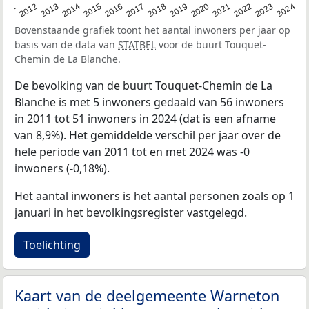
2020
2013
2019
2012
2018
2011
2024
2017
2023
2016
2022
2015
2021
2014
Bovenstaande grafiek toont het aantal inwoners per jaar op
basis van de data van
STATBEL
voor de buurt Touquet-
Chemin de La Blanche.
De bevolking van de buurt Touquet-Chemin de La
Blanche is met 5 inwoners gedaald van 56 inwoners
in 2011 tot 51 inwoners in 2024 (dat is een afname
van 8,9%). Het gemiddelde verschil per jaar over de
hele periode van 2011 tot en met 2024 was -0
inwoners (-0,18%).
Het aantal inwoners is het aantal personen zoals op 1
januari in het bevolkingsregister vastgelegd.
Toelichting
Kaart van de deelgemeente Warneton