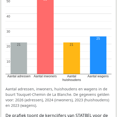
50
50
40
40
30
30
25
21
21
20
20
10
10
Aantal adressen
Aantal inwoners
Aantal
Aantal wagens
huishoudens
Aantal adressen, inwoners, huishoudens en wagens in de
buurt Touquet-Chemin de La Blanche. De gegevens gelden
voor: 2026 (adressen), 2024 (inwoners), 2023 (huishoudens)
en 2023 (wagens).
De grafiek toont de kerncijfers van STATBEL voor de