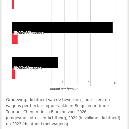
Dichtheid inwoners
Dichtheid inwoners
Dichtheid wagens
Dichtheid wagens
1
1
2
2
3
3
4
4
aantal per hectare
Omgeving: dichtheid van de bevolking-, adressen- en
wagens per hectare oppervlakte in België en in buurt
Touquet-Chemin de La Blanche voor 2026
(omgevingsadressendichtheid), 2024 (bevolkingsdichtheid)
en 2023 (dichtheid met wagens).