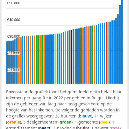
€50.000
€50.000
€40.000
€40.000
€30.000
€30.000
€20.000
€20.000
€10.000
€10.000
Bovenstaande grafiek toont het gemiddeld netto belastbaar
inkomen per aangifte in 2022 per gebied in België. Hierbij
zijn de gebieden van laag naar hoog gesorteerd op de
hoogte van het inkomen. De volgende gebieden worden in
de grafiek weergegeven: 38 buurten (
blauw
), 11 wijken
(
oranje
), 5 deelgemeenten (
groen
), 1 gemeente (
geel
), 1
arrondissement (
paars
), 1 provincie (
bruin
), 1 gewest (
roze
)