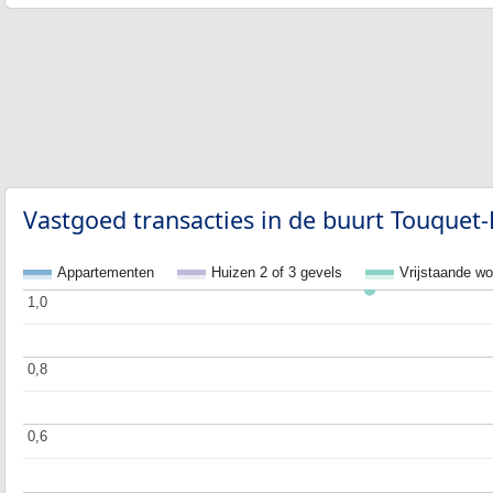
Vastgoed transacties in de buurt Touquet-
Appartementen
Huizen 2 of 3 gevels
Vrijstaande w
1,0
1,0
0,8
0,8
0,6
0,6