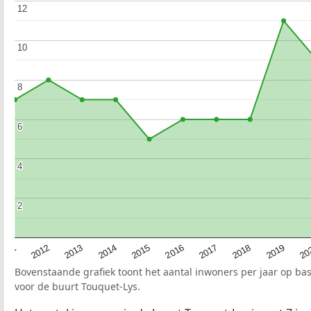
12
12
10
10
8
8
6
6
4
4
2
2
2015
20
2012
2017
2014
2019
2011
2016
2013
2018
Bovenstaande grafiek toont het aantal inwoners per jaar op ba
voor de buurt Touquet-Lys.