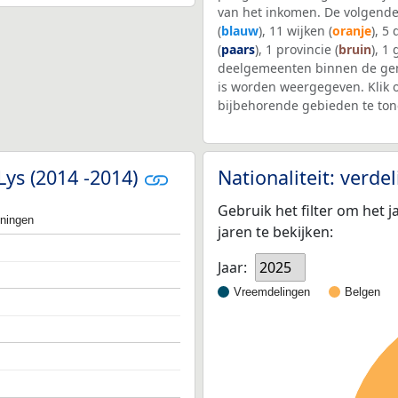
van het inkomen. De volgende
(
blauw
), 11 wijken (
oranje
), 5
(
paars
), 1 provincie (
bruin
), 1
deelgemeenten binnen de ge
is worden weergegeven. Klik 
bijbehorende gebieden te ton
Lys (2014 -2014)
Nationaliteit: verd
Gebruik het filter om het j
oningen
jaren te bekijken:
Jaar:
2025
Vreemdelingen
Belgen