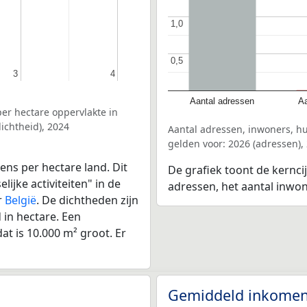
1,0
1,0
0,5
0,5
3
3
4
4
Aantal adressen
Aa
er hectare oppervlakte in
ichtheid), 2024
Aantal adressen, inwoners, h
gelden voor: 2026 (adressen),
ens per hectare land. Dit
De grafiek toont de kernci
ijke activiteiten" in de
adressen, het aantal inwo
r
België
. De dichtheden zijn
in hectare. Een
at is 10.000 m² groot. Er
Gemiddeld inkomen