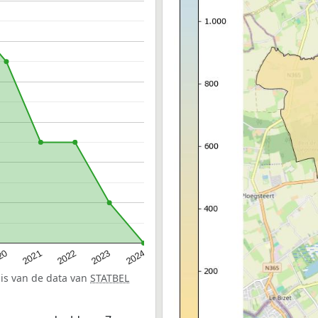
20
2022
2024
2021
2023
sis van de data van
STATBEL