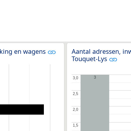
olking en wagens
Aantal adressen, in
Touquet-Lys
3
3,0
3,0
2,5
2,5
2,0
2,0
1,5
1,5