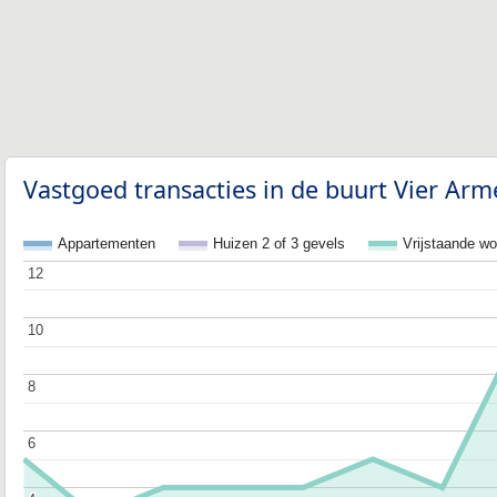
Vastgoed transacties in de buurt Vier Arm
Appartementen
Huizen 2 of 3 gevels
Vrijstaande w
12
12
10
10
8
8
6
6