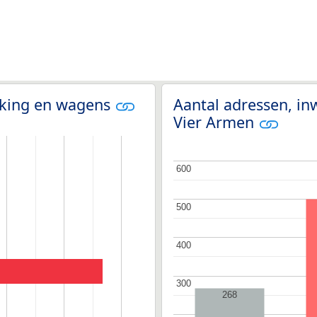
olking en wagens
Aantal adressen, in
Vier Armen
600
600
500
500
400
400
300
300
268