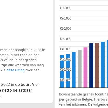
€80.000
€80.000
€70.000
€70.000
€60.000
€60.000
€50.000
€50.000
€40.000
€40.000
men per aangifte in 2022 in
komen in het rode en het
€30.000
€30.000
s vallen in het groene
j zijn alle waarden van laag
 Zie
deze uitleg
over het
€20.000
€20.000
€10.000
€10.000
2022 in de buurt Vier
e netto belastbaar
Bovenstaande grafiek toont h
.
per gebied in België. Hierbij
van het inkomen. De volgende