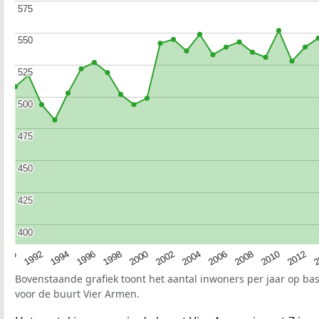
575
575
550
550
525
525
500
500
475
475
450
450
425
425
400
400
1990
1992
1994
1996
1998
2000
2002
2004
2006
2008
2010
2012
2
Bovenstaande grafiek toont het aantal inwoners per jaar op ba
voor de buurt Vier Armen.