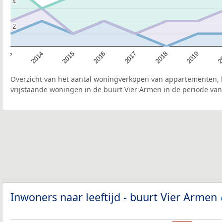
4
4
2
2
2015
2
2017
2014
2019
2016
2013
2018
Overzicht van het aantal woningverkopen van appartementen, h
vrijstaande woningen in de buurt Vier Armen in de periode van
Inwoners naar leeftijd - buurt Vier Armen