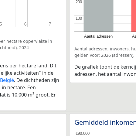
200
200
100
100
5
5
6
6
7
7
Aantal adressen
Aa
er hectare oppervlakte in
chtheid), 2024
Aantal adressen, inwoners, h
gelden voor: 2026 (adressen),
ens per hectare land. Dit
De grafiek toont de kernci
ijke activiteiten" in de
adressen, het aantal inwo
België
. De dichtheden zijn
in hectare. Een
at is 10.000 m² groot. Er
Gemiddeld inkomen
€90.000
€90.000