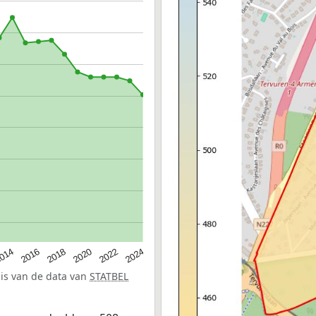
014
2016
2018
2020
2022
2024
sis van de data van
STATBEL