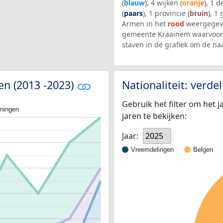
(
blauw
), 4 wijken (
oranje
), 1 
(
paars
), 1 provincie (
bruin
), 1
Armen in het
rood
weergegeve
gemeente Kraainem waarvoor 
staven in de grafiek om de n
en (2013 -2023)
Nationaliteit: verd
Gebruik het filter om het j
oningen
jaren te bekijken:
Jaar:
2025
Vreemdelingen
Belgen