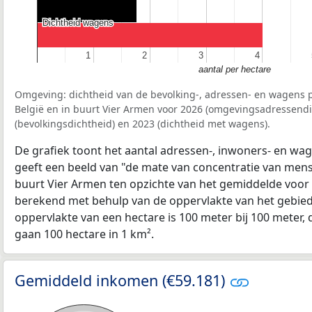
Dichtheid wagens
Dichtheid wagens
1
1
2
2
3
3
4
4
aantal per hectare
Omgeving: dichtheid van de bevolking-, adressen- en wagens p
België en in buurt Vier Armen voor 2026 (omgevingsadressendi
(bevolkingsdichtheid) en 2023 (dichtheid met wagens).
De grafiek toont het aantal adressen-, inwoners- en wag
geeft een beeld van "de mate van concentratie van mensel
buurt Vier Armen ten opzichte van het gemiddelde voor
berekend met behulp van de oppervlakte van het gebied 
oppervlakte van een hectare is 100 meter bij 100 meter, d
gaan 100 hectare in 1 km².
Gemiddeld inkomen (€59.181)