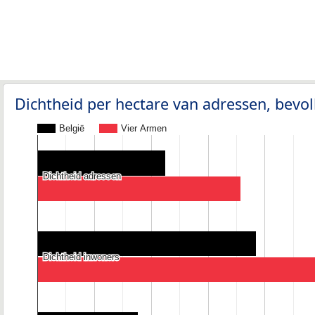
Dichtheid per hectare van adressen, bev
België
Vier Armen
Dichtheid adressen
Dichtheid adressen
Dichtheid inwoners
Dichtheid inwoners