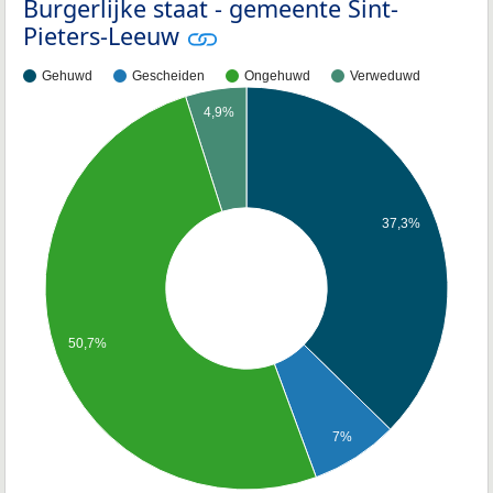
Burgerlijke staat - gemeente Sint-
Pieters-Leeuw
Gehuwd
Gescheiden
Ongehuwd
Verweduwd
4,9%
37,3%
50,7%
7%