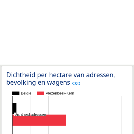
Dichtheid per hectare van adressen,
bevolking en wagens
België
Vlezenbeek-Kern
Dichtheid adressen
Dichtheid adressen