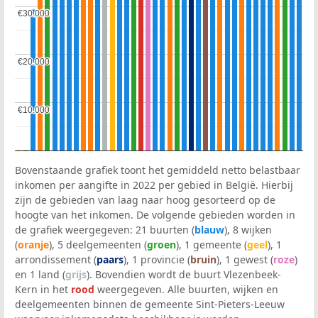
€30.000
€30.000
€20.000
€20.000
€10.000
€10.000
Bovenstaande grafiek toont het gemiddeld netto belastbaar
inkomen per aangifte in 2022 per gebied in België. Hierbij
zijn de gebieden van laag naar hoog gesorteerd op de
hoogte van het inkomen. De volgende gebieden worden in
de grafiek weergegeven: 21 buurten (
blauw
), 8 wijken
(
oranje
), 5 deelgemeenten (
groen
), 1 gemeente (
geel
), 1
arrondissement (
paars
), 1 provincie (
bruin
), 1 gewest (
roze
)
en 1 land (
grijs
). Bovendien wordt de buurt Vlezenbeek-
Kern in het
rood
weergegeven. Alle buurten, wijken en
deelgemeenten binnen de gemeente Sint-Pieters-Leeuw