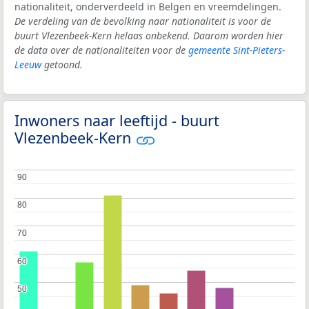
nationaliteit, onderverdeeld in Belgen en vreemdelingen.
De verdeling van de bevolking naar nationaliteit is voor de
buurt Vlezenbeek-Kern helaas onbekend. Daarom worden hier
de data over de nationaliteiten voor de
gemeente Sint-Pieters-
Leeuw
getoond.
Inwoners naar leeftijd - buurt
Vlezenbeek-Kern
90
90
80
80
70
70
60
60
50
50