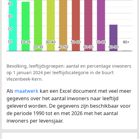
40
40
30
30
20
20
10
10
10-20
10-20
30-40
30-40
50-60
50-60
70-80
70-80
90+
90+
20-30
20-30
40-50
40-50
60-70
60-70
80-90
80-90
Bevolking, leeftijdsgroepen: aantal en percentage inwoners
op 1 januari 2024 per leeftijdscategorie in de buurt
Vlezenbeek-Kern.
Als
maatwerk
kan een Excel document met veel meer
gegevens over het aantal inwoners naar leeftijd
geleverd worden. De gegevens zijn beschikbaar voor
de periode 1990 tot en met 2026 met het aantal
inwoners per levensjaar.