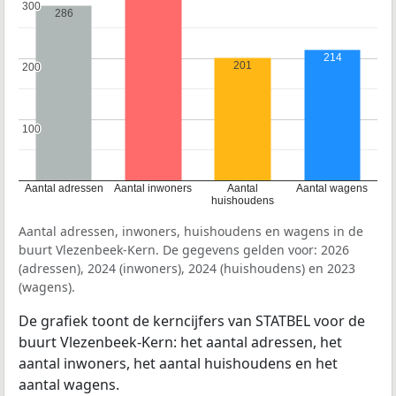
300
300
286
214
201
200
200
100
100
Aantal adressen
Aantal inwoners
Aantal
Aantal wagens
huishoudens
Aantal adressen, inwoners, huishoudens en wagens in de
buurt Vlezenbeek-Kern. De gegevens gelden voor: 2026
(adressen), 2024 (inwoners), 2024 (huishoudens) en 2023
(wagens).
De grafiek toont de kerncijfers van STATBEL voor de
buurt Vlezenbeek-Kern: het aantal adressen, het
aantal inwoners, het aantal huishoudens en het
aantal wagens.