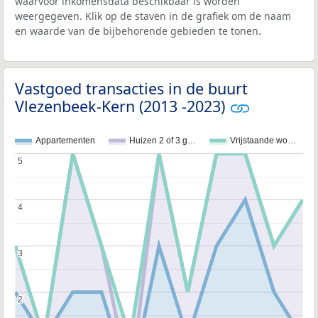
waarvoor inkomensdata beschikbaar is worden
weergegeven. Klik op de staven in de grafiek om de naam
en waarde van de bijbehorende gebieden te tonen.
Vastgoed transacties in de buurt
Vlezenbeek-Kern (2013 -2023)
Appartementen
Huizen 2 of 3 g…
Vrijstaande wo…
5
5
4
4
3
3
2
2