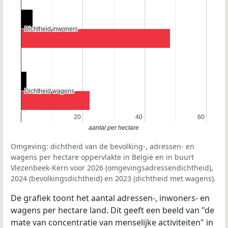
Dichtheid inwoners
Dichtheid inwoners
Dichtheid wagens
Dichtheid wagens
20
20
40
40
60
60
aantal per hectare
Omgeving: dichtheid van de bevolking-, adressen- en
wagens per hectare oppervlakte in België en in buurt
Vlezenbeek-Kern voor 2026 (omgevingsadressendichtheid),
2024 (bevolkingsdichtheid) en 2023 (dichtheid met wagens).
De grafiek toont het aantal adressen-, inwoners- en
wagens per hectare land. Dit geeft een beeld van "de
mate van concentratie van menselijke activiteiten" in