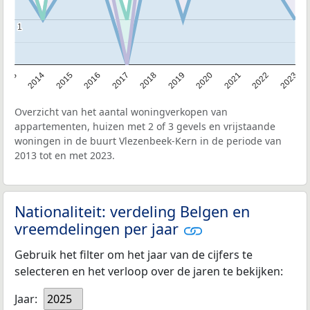
1
1
2013
2014
2015
2016
2017
2018
2019
2020
2021
2022
2023
Overzicht van het aantal woningverkopen van
appartementen, huizen met 2 of 3 gevels en vrijstaande
woningen in de buurt Vlezenbeek-Kern in de periode van
2013 tot en met 2023.
Nationaliteit: verdeling Belgen en
vreemdelingen per jaar
Gebruik het filter om het jaar van de cijfers te
selecteren en het verloop over de jaren te bekijken:
Jaar:
2025