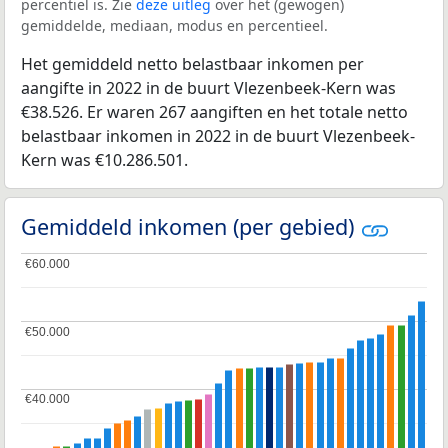
percentiel is. Zie
deze uitleg
over het (gewogen)
gemiddelde, mediaan, modus en percentieel.
Het gemiddeld netto belastbaar inkomen per
aangifte in 2022 in de buurt Vlezenbeek-Kern was
€38.526. Er waren 267 aangiften en het totale netto
belastbaar inkomen in 2022 in de buurt Vlezenbeek-
Kern was €10.286.501.
Gemiddeld inkomen (per gebied)
€60.000
€60.000
€50.000
€50.000
€40.000
€40.000