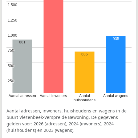
1.500
1.500
1.250
1.250
1.000
1.000
935
881
750
750
685
500
500
250
250
Aantal adressen
Aantal inwoners
Aantal
Aantal wagens
huishoudens
Aantal adressen, inwoners, huishoudens en wagens in de
buurt Vlezenbeek-Verspreide Bewoning. De gegevens
gelden voor: 2026 (adressen), 2024 (inwoners), 2024
(huishoudens) en 2023 (wagens).