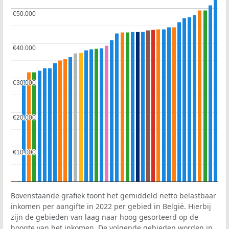
€50.000
€50.000
€40.000
€40.000
€30.000
€30.000
€20.000
€20.000
€10.000
€10.000
Bovenstaande grafiek toont het gemiddeld netto belastbaar
inkomen per aangifte in 2022 per gebied in België. Hierbij
zijn de gebieden van laag naar hoog gesorteerd op de
hoogte van het inkomen. De volgende gebieden worden in