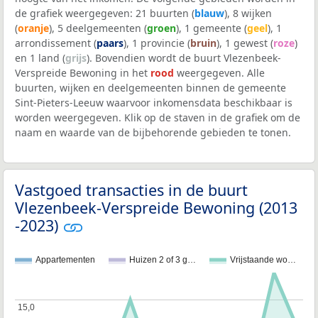
de grafiek weergegeven: 21 buurten (
blauw
), 8 wijken
(
oranje
), 5 deelgemeenten (
groen
), 1 gemeente (
geel
), 1
arrondissement (
paars
), 1 provincie (
bruin
), 1 gewest (
roze
)
en 1 land (
grijs
). Bovendien wordt de buurt Vlezenbeek-
Verspreide Bewoning in het
rood
weergegeven. Alle
buurten, wijken en deelgemeenten binnen de gemeente
Sint-Pieters-Leeuw waarvoor inkomensdata beschikbaar is
worden weergegeven. Klik op de staven in de grafiek om de
naam en waarde van de bijbehorende gebieden te tonen.
Vastgoed transacties in de buurt
Vlezenbeek-Verspreide Bewoning (2013
-2023)
Appartementen
Huizen 2 of 3 g…
Vrijstaande wo…
15,0
15,0