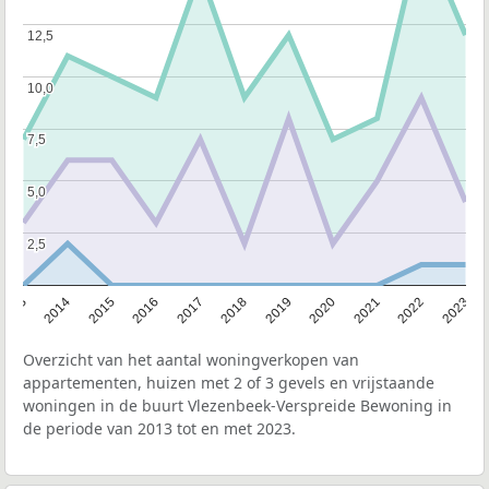
12,5
12,5
10,0
10,0
7,5
7,5
5,0
5,0
2,5
2,5
2013
2014
2015
2016
2017
2018
2019
2020
2021
2022
2023
Overzicht van het aantal woningverkopen van
appartementen, huizen met 2 of 3 gevels en vrijstaande
woningen in de buurt Vlezenbeek-Verspreide Bewoning in
de periode van 2013 tot en met 2023.