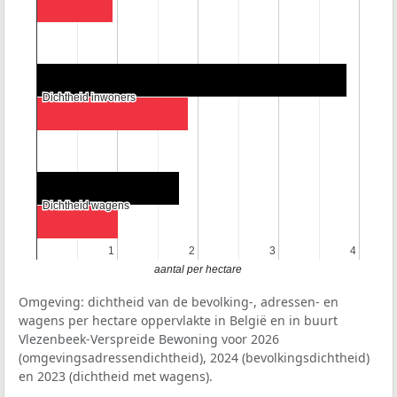
Dichtheid inwoners
Dichtheid inwoners
Dichtheid wagens
Dichtheid wagens
1
1
2
2
3
3
4
4
aantal per hectare
Omgeving: dichtheid van de bevolking-, adressen- en
wagens per hectare oppervlakte in België en in buurt
Vlezenbeek-Verspreide Bewoning voor 2026
(omgevingsadressendichtheid), 2024 (bevolkingsdichtheid)
en 2023 (dichtheid met wagens).