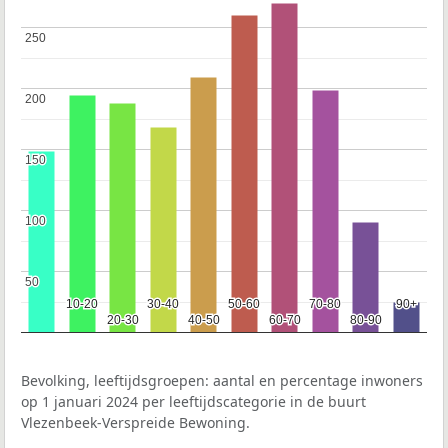
250
250
200
200
150
150
100
100
50
50
10-20
10-20
30-40
30-40
50-60
50-60
70-80
70-80
90+
90+
20-30
20-30
40-50
40-50
60-70
60-70
80-90
80-90
Bevolking, leeftijdsgroepen: aantal en percentage inwoners
op 1 januari 2024 per leeftijdscategorie in de buurt
Vlezenbeek-Verspreide Bewoning.