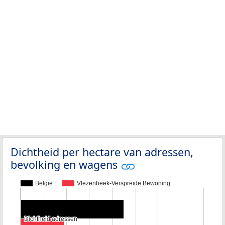
Dichtheid per hectare van adressen,
bevolking en wagens
België
Vlezenbeek-Verspreide Bewoning
Dichtheid adressen
Dichtheid adressen