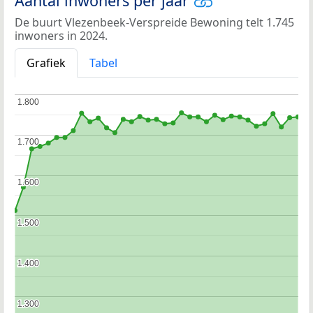
Aantal inwoners per jaar
De buurt Vlezenbeek-Verspreide Bewoning telt 1.745
inwoners in 2024.
Grafiek
Tabel
1.800
1.800
1.700
1.700
1.600
1.600
1.500
1.500
1.400
1.400
1.300
1.300