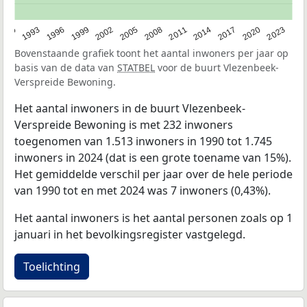
2023
1990
1993
1996
1999
2002
2005
2008
2011
2014
2017
2020
Bovenstaande grafiek toont het aantal inwoners per jaar op
basis van de data van
STATBEL
voor de buurt Vlezenbeek-
Verspreide Bewoning.
Het aantal inwoners in de buurt Vlezenbeek-
Verspreide Bewoning is met 232 inwoners
toegenomen van 1.513 inwoners in 1990 tot 1.745
inwoners in 2024 (dat is een grote toename van 15%).
Het gemiddelde verschil per jaar over de hele periode
van 1990 tot en met 2024 was 7 inwoners (0,43%).
Het aantal inwoners is het aantal personen zoals op 1
januari in het bevolkingsregister vastgelegd.
Toelichting