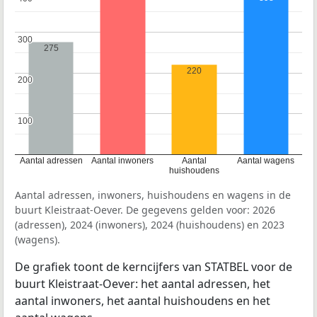
300
300
275
220
200
200
100
100
Aantal adressen
Aantal inwoners
Aantal
Aantal wagens
huishoudens
Aantal adressen, inwoners, huishoudens en wagens in de
buurt Kleistraat-Oever. De gegevens gelden voor: 2026
(adressen), 2024 (inwoners), 2024 (huishoudens) en 2023
(wagens).
De grafiek toont de kerncijfers van STATBEL voor de
buurt Kleistraat-Oever: het aantal adressen, het
aantal inwoners, het aantal huishoudens en het