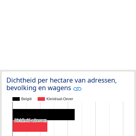
Dichtheid per hectare van adressen,
bevolking en wagens
België
Kleistraat-Oever
Dichtheid adressen
Dichtheid adressen