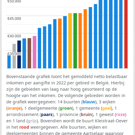
€50.000
€50.000
€45.000
€45.000
€40.000
€40.000
€35.000
€35.000
Bovenstaande grafiek toont het gemiddeld netto belastbaar
inkomen per aangifte in 2022 per gebied in België. Hierbij
zijn de gebieden van laag naar hoog gesorteerd op de
hoogte van het inkomen. De volgende gebieden worden in
de grafiek weergegeven: 14 buurten (
blauw
), 3 wijken
(
oranje
), 1 deelgemeente (
groen
), 1 gemeente (
geel
), 1
arrondissement (
paars
), 1 provincie (
bruin
), 1 gewest (
roze
)
en 1 land (
grijs
). Bovendien wordt de buurt Kleistraat-Oever
in het
rood
weergegeven. Alle buurten, wijken en
deelgemeenten binnen de gemeente Aartselaar waarvoor