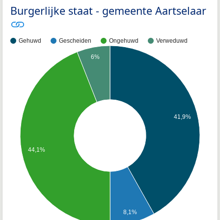
Burgerlijke staat - gemeente Aartselaar
Gehuwd
Gescheiden
Ongehuwd
Verweduwd
6%
41,9%
44,1%
8,1%