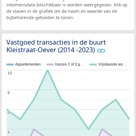
inkomensdata beschikbaar is worden weergegeven. Klik op
de staven in de grafiek om de naam en waarde van de
bijbehorende gebieden te tonen.
Vastgoed transacties in de buurt
Kleistraat-Oever (2014 -2023)
Appartementen
Huizen 2 of 3 g…
Vrijstaande wo…
10
10
8
8
6
6
4
4