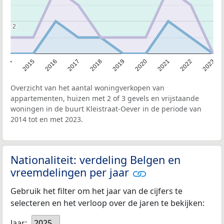
2
2
2014
2015
2016
2017
2018
2019
2020
2021
2022
2023
Overzicht van het aantal woningverkopen van
appartementen, huizen met 2 of 3 gevels en vrijstaande
woningen in de buurt Kleistraat-Oever in de periode van
2014 tot en met 2023.
Nationaliteit: verdeling Belgen en
vreemdelingen per jaar
Gebruik het filter om het jaar van de cijfers te
selecteren en het verloop over de jaren te bekijken:
Jaar:
2025