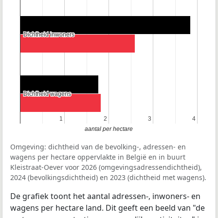
Dichtheid inwoners
Dichtheid inwoners
Dichtheid wagens
Dichtheid wagens
1
1
2
2
3
3
4
4
aantal per hectare
Omgeving: dichtheid van de bevolking-, adressen- en
wagens per hectare oppervlakte in België en in buurt
Kleistraat-Oever voor 2026 (omgevingsadressendichtheid),
2024 (bevolkingsdichtheid) en 2023 (dichtheid met wagens).
De grafiek toont het aantal adressen-, inwoners- en
wagens per hectare land. Dit geeft een beeld van "de