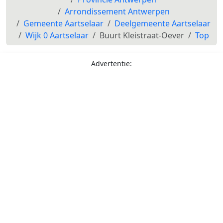
Arrondissement Antwerpen
Gemeente Aartselaar
Deelgemeente Aartselaar
Wijk 0 Aartselaar
Buurt Kleistraat-Oever
Top
Advertentie: