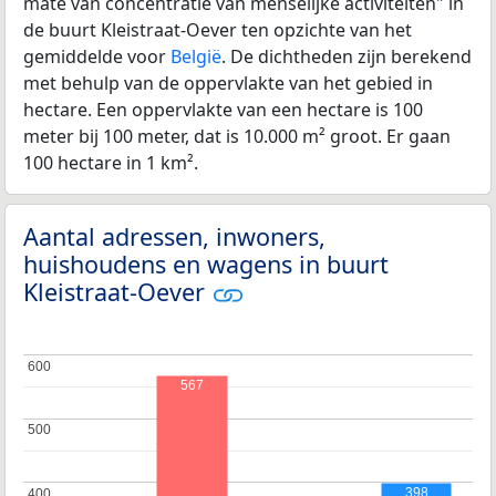
mate van concentratie van menselijke activiteiten" in
de buurt Kleistraat-Oever ten opzichte van het
gemiddelde voor
België
. De dichtheden zijn berekend
met behulp van de oppervlakte van het gebied in
hectare. Een oppervlakte van een hectare is 100
meter bij 100 meter, dat is 10.000 m² groot. Er gaan
100 hectare in 1 km².
Aantal adressen, inwoners,
huishoudens en wagens in buurt
Kleistraat-Oever
600
600
567
500
500
398
400
400