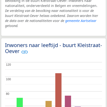
Bevolking in de buurt Kleistraat-Oever: inwoners naar
nationaliteit, onderverdeeld in Belgen en vreemdelingen.
De verdeling van de bevolking naar nationaliteit is voor de
buurt Kleistraat-Oever helaas onbekend. Daarom worden hier
de data over de nationaliteiten voor de
gemeente Aartselaar
getoond.
Inwoners naar leeftijd - buurt Kleistraat-
Oever
120
120
100
100
80
80