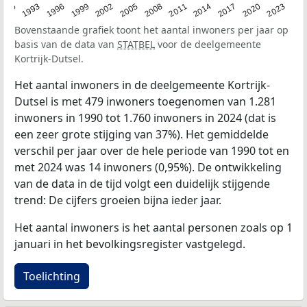
2023
1990
1993
1996
1999
2002
2005
2008
2011
2014
2017
2020
Bovenstaande grafiek toont het aantal inwoners per jaar op
basis van de data van
STATBEL
voor de deelgemeente
Kortrijk-Dutsel.
Het aantal inwoners in de deelgemeente Kortrijk-
Dutsel is met 479 inwoners toegenomen van 1.281
inwoners in 1990 tot 1.760 inwoners in 2024 (dat is
een zeer grote stijging van 37%). Het gemiddelde
verschil per jaar over de hele periode van 1990 tot en
met 2024 was 14 inwoners (0,95%). De ontwikkeling
van de data in de tijd volgt een duidelijk stijgende
trend: De cijfers groeien bijna ieder jaar.
Het aantal inwoners is het aantal personen zoals op 1
januari in het bevolkingsregister vastgelegd.
Toelichting