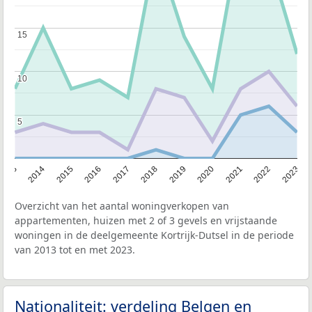
15
15
10
10
5
5
2013
2014
2015
2016
2017
2018
2019
2020
2021
2022
2023
Overzicht van het aantal woningverkopen van
appartementen, huizen met 2 of 3 gevels en vrijstaande
woningen in de deelgemeente Kortrijk-Dutsel in de periode
van 2013 tot en met 2023.
Nationaliteit: verdeling Belgen en