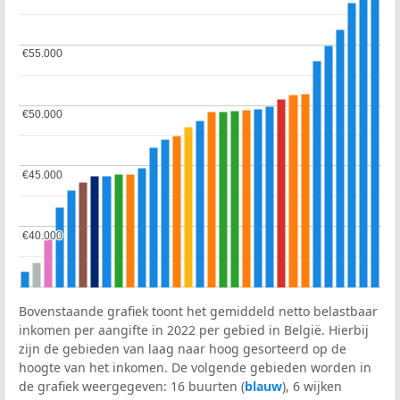
€55.000
€55.000
€50.000
€50.000
€45.000
€45.000
€40.000
€40.000
Bovenstaande grafiek toont het gemiddeld netto belastbaar
inkomen per aangifte in 2022 per gebied in België. Hierbij
zijn de gebieden van laag naar hoog gesorteerd op de
hoogte van het inkomen. De volgende gebieden worden in
de grafiek weergegeven: 16 buurten (
blauw
), 6 wijken