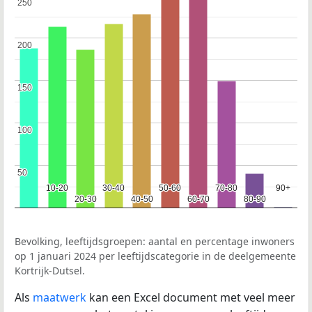
250
250
200
200
150
150
100
100
50
50
10-20
10-20
30-40
30-40
50-60
50-60
70-80
70-80
90+
90+
20-30
20-30
40-50
40-50
60-70
60-70
80-90
80-90
Bevolking, leeftijdsgroepen: aantal en percentage inwoners
op 1 januari 2024 per leeftijdscategorie in de deelgemeente
Kortrijk-Dutsel.
Als
maatwerk
kan een Excel document met veel meer