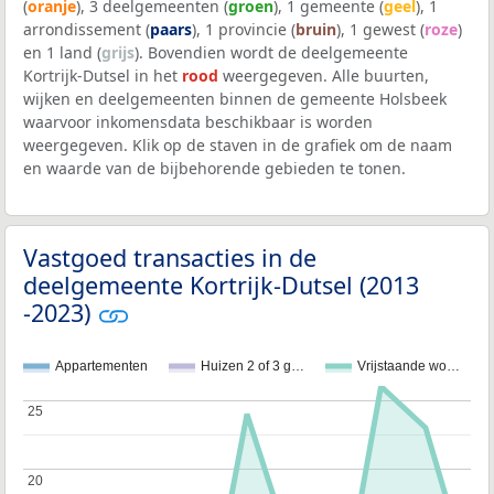
(
oranje
), 3 deelgemeenten (
groen
), 1 gemeente (
geel
), 1
arrondissement (
paars
), 1 provincie (
bruin
), 1 gewest (
roze
)
en 1 land (
grijs
). Bovendien wordt de deelgemeente
Kortrijk-Dutsel in het
rood
weergegeven. Alle buurten,
wijken en deelgemeenten binnen de gemeente Holsbeek
waarvoor inkomensdata beschikbaar is worden
weergegeven. Klik op de staven in de grafiek om de naam
en waarde van de bijbehorende gebieden te tonen.
Vastgoed transacties in de
deelgemeente Kortrijk-Dutsel (2013
-2023)
Appartementen
Huizen 2 of 3 g…
Vrijstaande wo…
25
25
20
20