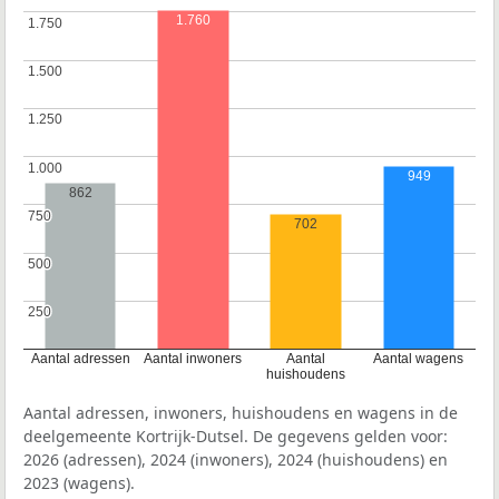
1.760
1.750
1.750
1.500
1.500
1.250
1.250
1.000
1.000
949
862
750
750
702
500
500
250
250
Aantal adressen
Aantal inwoners
Aantal
Aantal wagens
huishoudens
Aantal adressen, inwoners, huishoudens en wagens in de
deelgemeente Kortrijk-Dutsel. De gegevens gelden voor:
2026 (adressen), 2024 (inwoners), 2024 (huishoudens) en
2023 (wagens).