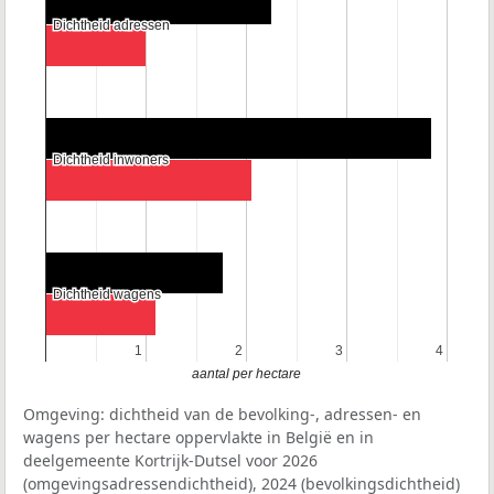
Dichtheid adressen
Dichtheid adressen
Dichtheid inwoners
Dichtheid inwoners
Dichtheid wagens
Dichtheid wagens
1
1
2
2
3
3
4
4
aantal per hectare
Omgeving: dichtheid van de bevolking-, adressen- en
wagens per hectare oppervlakte in België en in
deelgemeente Kortrijk-Dutsel voor 2026
(omgevingsadressendichtheid), 2024 (bevolkingsdichtheid)