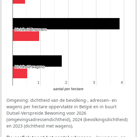
Dichtheid inwoners
Dichtheid inwoners
Dichtheid wagens
Dichtheid wagens
1
1
2
2
3
3
4
4
aantal per hectare
Omgeving: dichtheid van de bevolking-, adressen- en
wagens per hectare oppervlakte in België en in buurt
Dutsel-Verspreide Bewoning voor 2026
(omgevingsadressendichtheid), 2024 (bevolkingsdichtheid)
en 2023 (dichtheid met wagens).