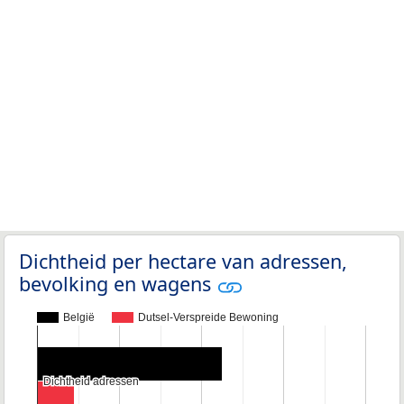
Dichtheid per hectare van adressen,
bevolking en wagens
België
Dutsel-Verspreide Bewoning
Dichtheid adressen
Dichtheid adressen