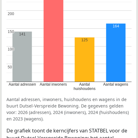
200
200
164
150
150
141
125
100
100
50
50
Aantal adressen
Aantal inwoners
Aantal
Aantal wagens
huishoudens
Aantal adressen, inwoners, huishoudens en wagens in de
buurt Dutsel-Verspreide Bewoning. De gegevens gelden
voor: 2026 (adressen), 2024 (inwoners), 2024 (huishoudens)
en 2023 (wagens).
De grafiek toont de kerncijfers van STATBEL voor de