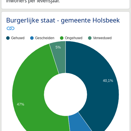
inwoners per levensjaar.
Burgerlijke staat - gemeente Holsbeek
Gehuwd
Gescheiden
Ongehuwd
Verweduwd
5%
40,1%
47%