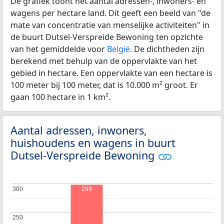
De grafiek toont het aantal adressen-, inwoners- en
wagens per hectare land. Dit geeft een beeld van "de
mate van concentratie van menselijke activiteiten" in
de buurt Dutsel-Verspreide Bewoning ten opzichte
van het gemiddelde voor
België
. De dichtheden zijn
berekend met behulp van de oppervlakte van het
gebied in hectare. Een oppervlakte van een hectare is
100 meter bij 100 meter, dat is 10.000 m² groot. Er
gaan 100 hectare in 1 km².
Aantal adressen, inwoners,
huishoudens en wagens in buurt
Dutsel-Verspreide Bewoning
300
300
298
250
250