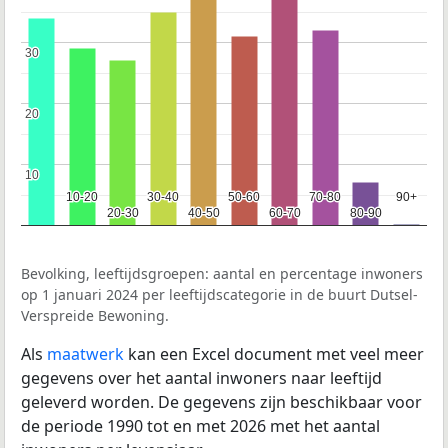
30
30
20
20
10
10
10-20
10-20
30-40
30-40
50-60
50-60
70-80
70-80
90+
90+
20-30
20-30
40-50
40-50
60-70
60-70
80-90
80-90
Bevolking, leeftijdsgroepen: aantal en percentage inwoners
op 1 januari 2024 per leeftijdscategorie in de buurt Dutsel-
Verspreide Bewoning.
Als
maatwerk
kan een Excel document met veel meer
gegevens over het aantal inwoners naar leeftijd
geleverd worden. De gegevens zijn beschikbaar voor
de periode 1990 tot en met 2026 met het aantal