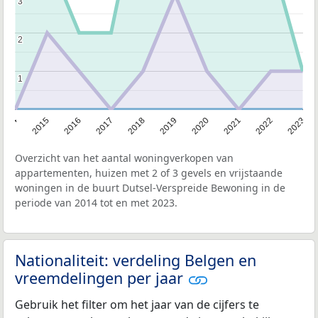
3
3
2
2
1
1
2014
2015
2016
2017
2018
2019
2020
2021
2022
2023
Overzicht van het aantal woningverkopen van
appartementen, huizen met 2 of 3 gevels en vrijstaande
woningen in de buurt Dutsel-Verspreide Bewoning in de
periode van 2014 tot en met 2023.
Nationaliteit: verdeling Belgen en
vreemdelingen per jaar
Gebruik het filter om het jaar van de cijfers te