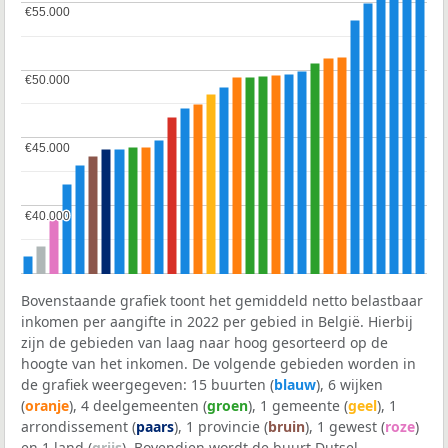
€55.000
€55.000
€50.000
€50.000
€45.000
€45.000
€40.000
€40.000
Bovenstaande grafiek toont het gemiddeld netto belastbaar
inkomen per aangifte in 2022 per gebied in België. Hierbij
zijn de gebieden van laag naar hoog gesorteerd op de
hoogte van het inkomen. De volgende gebieden worden in
de grafiek weergegeven: 15 buurten (
blauw
), 6 wijken
(
oranje
), 4 deelgemeenten (
groen
), 1 gemeente (
geel
), 1
arrondissement (
paars
), 1 provincie (
bruin
), 1 gewest (
roze
)
en 1 land (
grijs
). Bovendien wordt de buurt Dutsel-