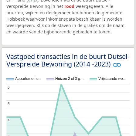
Verspreide Bewoning in het
rood
weergegeven. Alle
buurten, wijken en deelgemeenten binnen de gemeente
Holsbeek waarvoor inkomensdata beschikbaar is worden
weergegeven. Klik op de staven in de grafiek om de naam
en waarde van de bijbehorende gebieden te tonen.
Vastgoed transacties in de buurt Dutsel-
Verspreide Bewoning (2014 -2023)
Appartementen
Huizen 2 of 3 g…
Vrijstaande wo…
6
6
5
5
4
4