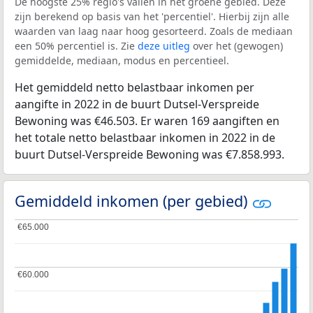
De hoogste 25% regio's vallen in het groene gebied. Deze
zijn berekend op basis van het 'percentiel'. Hierbij zijn alle
waarden van laag naar hoog gesorteerd. Zoals de mediaan
een 50% percentiel is. Zie
deze uitleg
over het (gewogen)
gemiddelde, mediaan, modus en percentieel.
Het gemiddeld netto belastbaar inkomen per
aangifte in 2022 in de buurt Dutsel-Verspreide
Bewoning was €46.503. Er waren 169 aangiften en
het totale netto belastbaar inkomen in 2022 in de
buurt Dutsel-Verspreide Bewoning was €7.858.993.
Gemiddeld inkomen (per gebied)
€65.000
€65.000
€60.000
€60.000