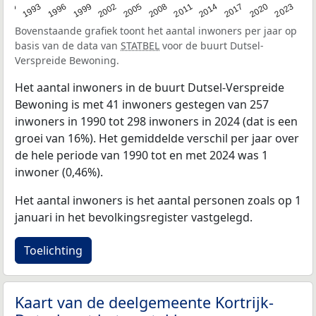
2023
1990
1993
1996
1999
2002
2005
2008
2011
2014
2017
2020
Bovenstaande grafiek toont het aantal inwoners per jaar op
basis van de data van
STATBEL
voor de buurt Dutsel-
Verspreide Bewoning.
Het aantal inwoners in de buurt Dutsel-Verspreide
Bewoning is met 41 inwoners gestegen van 257
inwoners in 1990 tot 298 inwoners in 2024 (dat is een
groei van 16%). Het gemiddelde verschil per jaar over
de hele periode van 1990 tot en met 2024 was 1
inwoner (0,46%).
Het aantal inwoners is het aantal personen zoals op 1
januari in het bevolkingsregister vastgelegd.
Toelichting
Kaart van de deelgemeente Kortrijk-