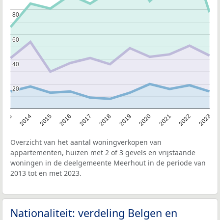
80
80
60
60
40
40
20
20
2013
2014
2015
2016
2017
2018
2019
2020
2021
2022
2023
Overzicht van het aantal woningverkopen van
appartementen, huizen met 2 of 3 gevels en vrijstaande
woningen in de deelgemeente Meerhout in de periode van
2013 tot en met 2023.
Nationaliteit: verdeling Belgen en