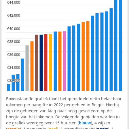
€44.000
€44.000
€42.000
€42.000
€40.000
€40.000
€38.000
€38.000
€36.000
€36.000
€34.000
€34.000
€32.000
€32.000
Bovenstaande grafiek toont het gemiddeld netto belastbaar
inkomen per aangifte in 2022 per gebied in België. Hierbij
zijn de gebieden van laag naar hoog gesorteerd op de
hoogte van het inkomen. De volgende gebieden worden in
de grafiek weergegeven: 15 buurten (
blauw
), 4 wijken
(
oranje
), 1 gemeente (
geel
), 1 arrondissement (
paars
), 1