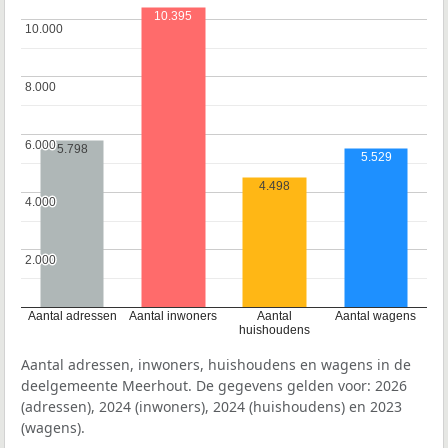
10.395
10.000
10.000
8.000
8.000
6.000
6.000
5.798
5.529
4.498
4.000
4.000
2.000
2.000
Aantal adressen
Aantal inwoners
Aantal
Aantal wagens
huishoudens
Aantal adressen, inwoners, huishoudens en wagens in de
deelgemeente Meerhout. De gegevens gelden voor: 2026
(adressen), 2024 (inwoners), 2024 (huishoudens) en 2023
(wagens).