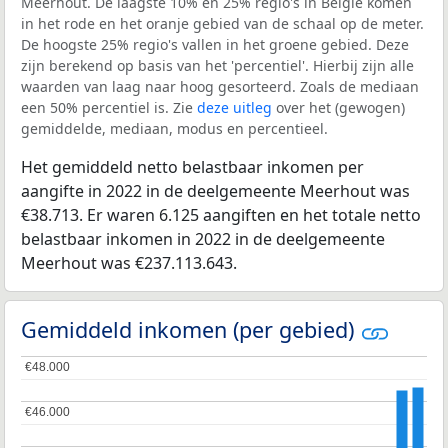
Meerhout. De laagste 10% en 25% regio's in België komen
in het rode en het oranje gebied van de schaal op de meter.
De hoogste 25% regio's vallen in het groene gebied. Deze
zijn berekend op basis van het 'percentiel'. Hierbij zijn alle
waarden van laag naar hoog gesorteerd. Zoals de mediaan
een 50% percentiel is. Zie
deze uitleg
over het (gewogen)
gemiddelde, mediaan, modus en percentieel.
Het gemiddeld netto belastbaar inkomen per
aangifte in 2022 in de deelgemeente Meerhout was
€38.713. Er waren 6.125 aangiften en het totale netto
belastbaar inkomen in 2022 in de deelgemeente
Meerhout was €237.113.643.
Gemiddeld inkomen (per gebied)
€48.000
€48.000
€46.000
€46.000