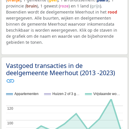
provincie (
bruin
), 1 gewest (
roze
) en 1 land (
grijs
).
Bovendien wordt de deelgemeente Meerhout in het
rood
weergegeven. Alle buurten, wijken en deelgemeenten
binnen de gemeente Meerhout waarvoor inkomensdata
beschikbaar is worden weergegeven. Klik op de staven in
de grafiek om de naam en waarde van de bijbehorende
gebieden te tonen.
Vastgoed transacties in de
deelgemeente Meerhout (2013 -2023)
Appartementen
Huizen 2 of 3 g…
Vrijstaande wo…
120
120
100
100