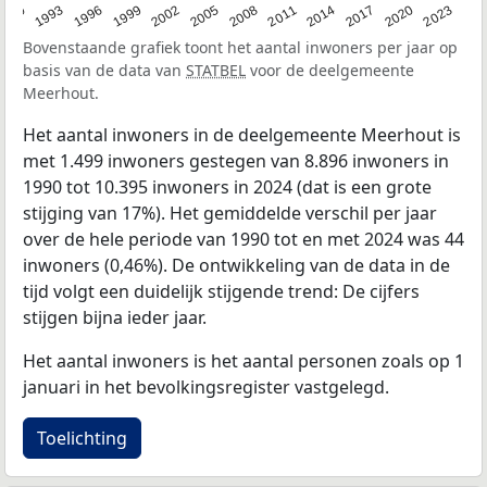
2023
1990
1993
1996
1999
2002
2005
2008
2011
2014
2017
2020
Bovenstaande grafiek toont het aantal inwoners per jaar op
basis van de data van
STATBEL
voor de deelgemeente
Meerhout.
Het aantal inwoners in de deelgemeente Meerhout is
met 1.499 inwoners gestegen van 8.896 inwoners in
1990 tot 10.395 inwoners in 2024 (dat is een grote
stijging van 17%). Het gemiddelde verschil per jaar
over de hele periode van 1990 tot en met 2024 was 44
inwoners (0,46%). De ontwikkeling van de data in de
tijd volgt een duidelijk stijgende trend: De cijfers
stijgen bijna ieder jaar.
Het aantal inwoners is het aantal personen zoals op 1
januari in het bevolkingsregister vastgelegd.
Toelichting