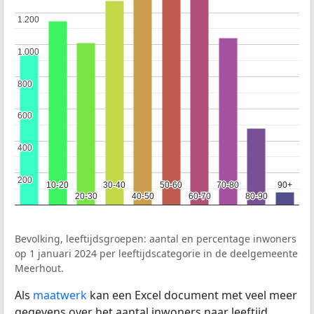
1.200
1.200
1.000
1.000
800
800
600
600
400
400
200
200
10-20
10-20
30-40
30-40
50-60
50-60
70-80
70-80
90+
90+
20-30
20-30
40-50
40-50
60-70
60-70
80-90
80-90
Bevolking, leeftijdsgroepen: aantal en percentage inwoners
op 1 januari 2024 per leeftijdscategorie in de deelgemeente
Meerhout.
Als
maatwerk
kan een Excel document met veel meer
gegevens over het aantal inwoners naar leeftijd