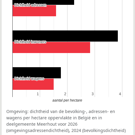
Dichtheid adressen
Dichtheid adressen
Dichtheid inwoners
Dichtheid inwoners
Dichtheid wagens
Dichtheid wagens
1
1
2
2
3
3
4
4
aantal per hectare
Omgeving: dichtheid van de bevolking-, adressen- en
wagens per hectare oppervlakte in België en in
deelgemeente Meerhout voor 2026
(omgevingsadressendichtheid), 2024 (bevolkingsdichtheid)