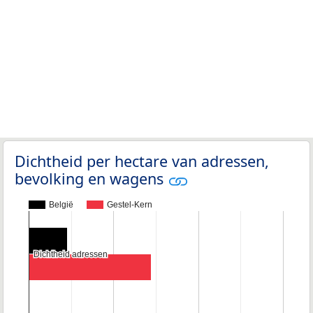
Dichtheid per hectare van adressen,
bevolking en wagens
België
Gestel-Kern
Dichtheid adressen
Dichtheid adressen