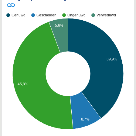
Gehuwd
Gescheiden
Ongehuwd
Verweduwd
5,6%
39,9%
45,8%
8,7%