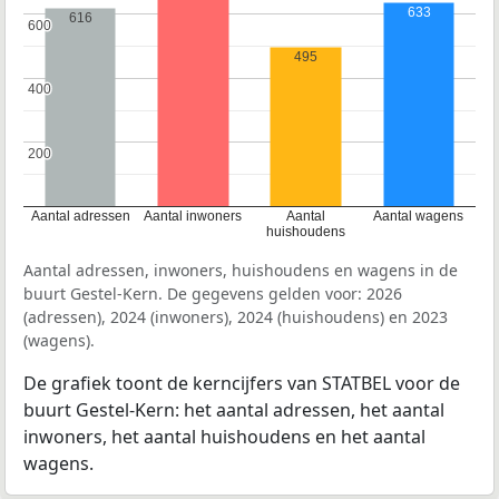
633
616
600
600
495
400
400
200
200
Aantal adressen
Aantal inwoners
Aantal
Aantal wagens
huishoudens
Aantal adressen, inwoners, huishoudens en wagens in de
buurt Gestel-Kern. De gegevens gelden voor: 2026
(adressen), 2024 (inwoners), 2024 (huishoudens) en 2023
(wagens).
De grafiek toont de kerncijfers van STATBEL voor de
buurt Gestel-Kern: het aantal adressen, het aantal
inwoners, het aantal huishoudens en het aantal
wagens.