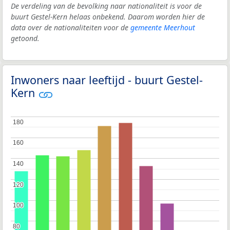
De verdeling van de bevolking naar nationaliteit is voor de
buurt Gestel-Kern helaas onbekend. Daarom worden hier de
data over de nationaliteiten voor de
gemeente Meerhout
getoond.
Inwoners naar leeftijd - buurt Gestel-
Kern
180
180
160
160
140
140
120
120
100
100
80
80