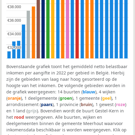
€38.000
€38.000
€36.000
€36.000
€34.000
€34.000
€32.000
€32.000
Bovenstaande grafiek toont het gemiddeld netto belastbaar
inkomen per aangifte in 2022 per gebied in België. Hierbij
zijn de gebieden van laag naar hoog gesorteerd op de
hoogte van het inkomen. De volgende gebieden worden in
de grafiek weergegeven: 14 buurten (
blauw
), 4 wijken
(
oranje
), 1 deelgemeente (
groen
), 1 gemeente (
geel
), 1
arrondissement (
paars
), 1 provincie (
bruin
), 1 gewest (
roze
)
en 1 land (
grijs
). Bovendien wordt de buurt Gestel-Kern in
het
rood
weergegeven. Alle buurten, wijken en
deelgemeenten binnen de gemeente Meerhout waarvoor
inkomensdata beschikbaar is worden weergegeven. Klik op