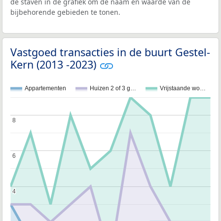
de staven in de grafiek om de naam en waarde van de
bijbehorende gebieden te tonen.
Vastgoed transacties in de buurt Gestel-
Kern (2013 -2023)
Appartementen
Huizen 2 of 3 g…
Vrijstaande wo…
8
8
6
6
4
4