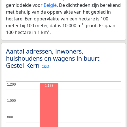
gemiddelde voor
België
. De dichtheden zijn berekend
met behulp van de oppervlakte van het gebied in
hectare. Een oppervlakte van een hectare is 100
meter bij 100 meter, dat is 10.000 m² groot. Er gaan
100 hectare in 1 km².
Aantal adressen, inwoners,
huishoudens en wagens in buurt
Gestel-Kern
1.200
1.200
1.178
1.000
1.000
800
800