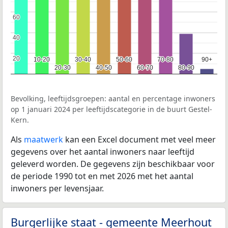
60
60
40
40
20
20
10-20
10-20
30-40
30-40
50-60
50-60
70-80
70-80
90+
90+
20-30
20-30
40-50
40-50
60-70
60-70
80-90
80-90
Bevolking, leeftijdsgroepen: aantal en percentage inwoners
op 1 januari 2024 per leeftijdscategorie in de buurt Gestel-
Kern.
Als
maatwerk
kan een Excel document met veel meer
gegevens over het aantal inwoners naar leeftijd
geleverd worden. De gegevens zijn beschikbaar voor
de periode 1990 tot en met 2026 met het aantal
inwoners per levensjaar.
Burgerlijke staat - gemeente Meerhout