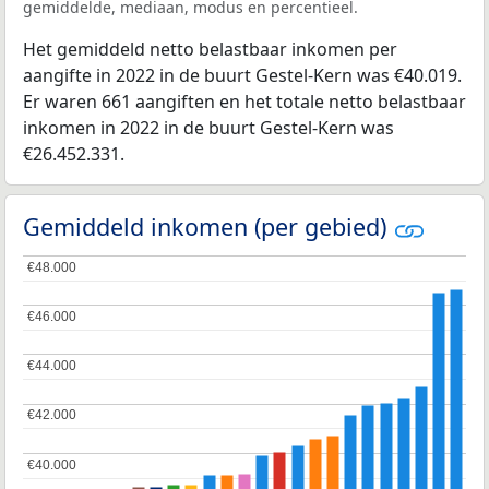
gemiddelde, mediaan, modus en percentieel.
Het gemiddeld netto belastbaar inkomen per
aangifte in 2022 in de buurt Gestel-Kern was €40.019.
Er waren 661 aangiften en het totale netto belastbaar
inkomen in 2022 in de buurt Gestel-Kern was
€26.452.331.
Gemiddeld inkomen (per gebied)
€48.000
€48.000
€46.000
€46.000
€44.000
€44.000
€42.000
€42.000
€40.000
€40.000