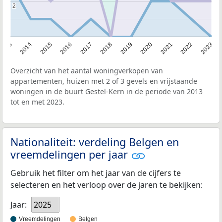
2
2
2013
2014
2015
2016
2017
2018
2019
2020
2021
2022
2023
Overzicht van het aantal woningverkopen van
appartementen, huizen met 2 of 3 gevels en vrijstaande
woningen in de buurt Gestel-Kern in de periode van 2013
tot en met 2023.
Nationaliteit: verdeling Belgen en
vreemdelingen per jaar
Gebruik het filter om het jaar van de cijfers te
selecteren en het verloop over de jaren te bekijken:
Jaar:
2025
Vreemdelingen
Belgen