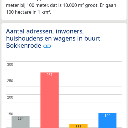
meter bij 100 meter, dat is 10.000 m² groot. Er gaan
100 hectare in 1 km².
Aantal adressen, inwoners,
huishoudens en wagens in buurt
Bokkenrode
300
300
267
250
250
200
200
150
150
144
134
111