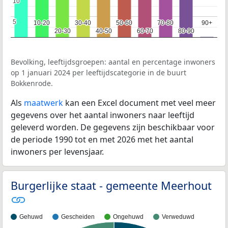
10
10
5
5
10-20
10-20
30-40
30-40
50-60
50-60
70-80
70-80
90+
90+
20-30
20-30
40-50
40-50
60-70
60-70
80-90
80-90
Bevolking, leeftijdsgroepen: aantal en percentage inwoners
op 1 januari 2024 per leeftijdscategorie in de buurt
Bokkenrode.
Als
maatwerk
kan een Excel document met veel meer
gegevens over het aantal inwoners naar leeftijd
geleverd worden. De gegevens zijn beschikbaar voor
de periode 1990 tot en met 2026 met het aantal
inwoners per levensjaar.
Burgerlijke staat - gemeente Meerhout
Gehuwd
Gescheiden
Ongehuwd
Verweduwd