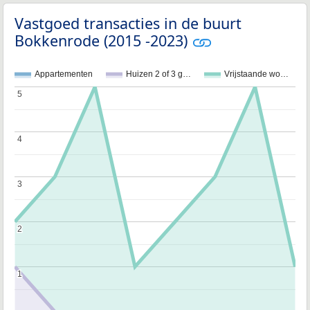
Vastgoed transacties in de buurt
Bokkenrode (2015 -2023)
Appartementen
Huizen 2 of 3 g…
Vrijstaande wo…
5
5
4
4
3
3
2
2
1
1