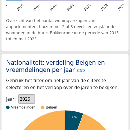
2015
2023
2022
2021
2020
2019
2018
2016
Overzicht van het aantal woningverkopen van
appartementen, huizen met 2 of 3 gevels en vrijstaande
woningen in de buurt Bokkenrode in de periode van 2015
tot en met 2023.
Nationaliteit: verdeling Belgen en
vreemdelingen per jaar
Gebruik het filter om het jaar van de cijfers te
selecteren en het verloop over de jaren te bekijken:
Jaar:
2025
Vreemdelingen
Belgen
5,6%