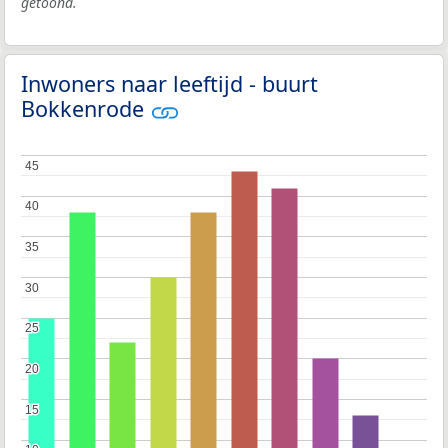
getoond.
Inwoners naar leeftijd - buurt
Bokkenrode
45
45
40
40
35
35
30
30
25
25
20
20
15
15