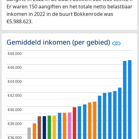
Er waren 150 aangiften en het totale netto belastbaar
inkomen in 2022 in de buurt Bokkenrode was
€5.988.623.
Gemiddeld inkomen (per gebied)
€48.000
€48.000
€46.000
€46.000
€44.000
€44.000
€42.000
€42.000
€40.000
€40.000
€38.000
€38.000
€36.000
€36.000