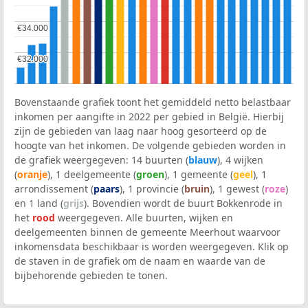
€34.000
€34.000
€32.000
€32.000
Bovenstaande grafiek toont het gemiddeld netto belastbaar
inkomen per aangifte in 2022 per gebied in België. Hierbij
zijn de gebieden van laag naar hoog gesorteerd op de
hoogte van het inkomen. De volgende gebieden worden in
de grafiek weergegeven: 14 buurten (
blauw
), 4 wijken
(
oranje
), 1 deelgemeente (
groen
), 1 gemeente (
geel
), 1
arrondissement (
paars
), 1 provincie (
bruin
), 1 gewest (
roze
)
en 1 land (
grijs
). Bovendien wordt de buurt Bokkenrode in
het
rood
weergegeven. Alle buurten, wijken en
deelgemeenten binnen de gemeente Meerhout waarvoor
inkomensdata beschikbaar is worden weergegeven. Klik op
de staven in de grafiek om de naam en waarde van de
bijbehorende gebieden te tonen.