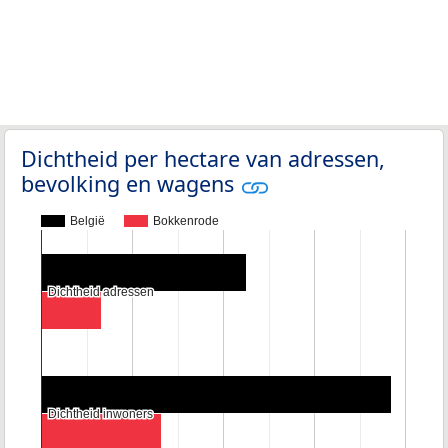
Dichtheid per hectare van adressen,
bevolking en wagens
België
Bokkenrode
Dichtheid adressen
Dichtheid adressen
Dichtheid inwoners
Dichtheid inwoners