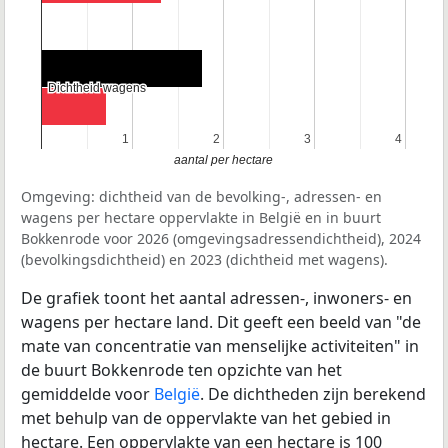
Dichtheid wagens
Dichtheid wagens
1
1
2
2
3
3
4
4
aantal per hectare
Omgeving: dichtheid van de bevolking-, adressen- en
wagens per hectare oppervlakte in België en in buurt
Bokkenrode voor 2026 (omgevingsadressendichtheid), 2024
(bevolkingsdichtheid) en 2023 (dichtheid met wagens).
De grafiek toont het aantal adressen-, inwoners- en
wagens per hectare land. Dit geeft een beeld van "de
mate van concentratie van menselijke activiteiten" in
de buurt Bokkenrode ten opzichte van het
gemiddelde voor
België
. De dichtheden zijn berekend
met behulp van de oppervlakte van het gebied in
hectare. Een oppervlakte van een hectare is 100