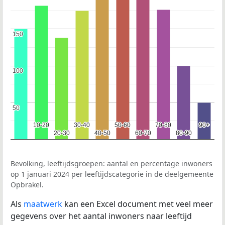
150
150
100
100
50
50
10-20
10-20
30-40
30-40
50-60
50-60
70-80
70-80
90+
90+
20-30
20-30
40-50
40-50
60-70
60-70
80-90
80-90
Bevolking, leeftijdsgroepen: aantal en percentage inwoners
op 1 januari 2024 per leeftijdscategorie in de deelgemeente
Opbrakel.
Als
maatwerk
kan een Excel document met veel meer
gegevens over het aantal inwoners naar leeftijd