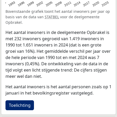
2023
1990
1993
1996
1999
2002
2005
2008
2011
2014
2017
2020
Bovenstaande grafiek toont het aantal inwoners per jaar op
basis van de data van
STATBEL
voor de deelgemeente
Opbrakel.
Het aantal inwoners in de deelgemeente Opbrakel is
met 232 inwoners gegroeid van 1.419 inwoners in
1990 tot 1.651 inwoners in 2024 (dat is een grote
groei van 16%). Het gemiddelde verschil per jaar over
de hele periode van 1990 tot en met 2024 was 7
inwoners (0,45%). De ontwikkeling van de data in de
tijd volgt een licht stijgende trend: De cijfers stijgen
meer wel dan niet.
Het aantal inwoners is het aantal personen zoals op 1
januari in het bevolkingsregister vastgelegd.
Toelichting