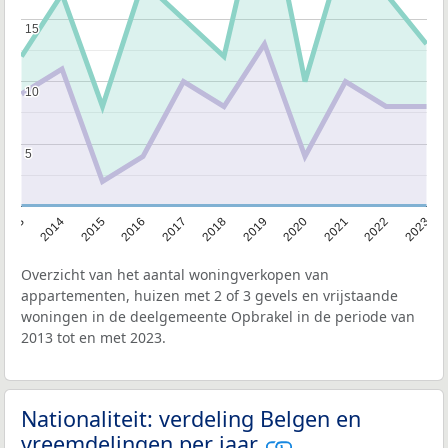
15
15
10
10
5
5
2013
2014
2015
2016
2017
2018
2019
2020
2021
2022
2023
Overzicht van het aantal woningverkopen van
appartementen, huizen met 2 of 3 gevels en vrijstaande
woningen in de deelgemeente Opbrakel in de periode van
2013 tot en met 2023.
Nationaliteit: verdeling Belgen en
vreemdelingen per jaar