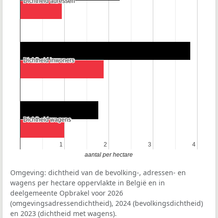
Dichtheid adressen
Dichtheid adressen
Dichtheid inwoners
Dichtheid inwoners
Dichtheid wagens
Dichtheid wagens
1
1
2
2
3
3
4
4
aantal per hectare
Omgeving: dichtheid van de bevolking-, adressen- en
wagens per hectare oppervlakte in België en in
deelgemeente Opbrakel voor 2026
(omgevingsadressendichtheid), 2024 (bevolkingsdichtheid)
en 2023 (dichtheid met wagens).