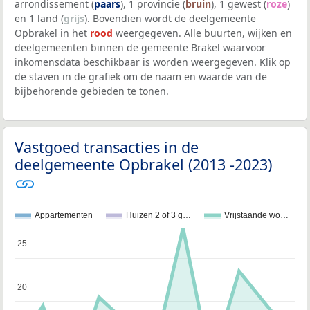
arrondissement (
paars
), 1 provincie (
bruin
), 1 gewest (
roze
)
en 1 land (
grijs
). Bovendien wordt de deelgemeente
Opbrakel in het
rood
weergegeven. Alle buurten, wijken en
deelgemeenten binnen de gemeente Brakel waarvoor
inkomensdata beschikbaar is worden weergegeven. Klik op
de staven in de grafiek om de naam en waarde van de
bijbehorende gebieden te tonen.
Vastgoed transacties in de
deelgemeente Opbrakel (2013 -2023)
Appartementen
Huizen 2 of 3 g…
Vrijstaande wo…
25
25
20
20