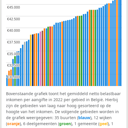
€45.000
€45.000
€42.500
€42.500
€40.000
€40.000
€37.500
€37.500
€35.000
€35.000
€32.500
€32.500
€30.000
€30.000
Bovenstaande grafiek toont het gemiddeld netto belastbaar
inkomen per aangifte in 2022 per gebied in België. Hierbij
zijn de gebieden van laag naar hoog gesorteerd op de
hoogte van het inkomen. De volgende gebieden worden in
de grafiek weergegeven: 35 buurten (
blauw
), 12 wijken
(
oranje
), 6 deelgemeenten (
groen
), 1 gemeente (
geel
), 1