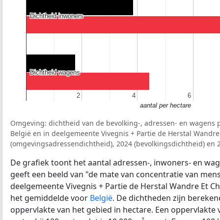
Dichtheid inwoners
Dichtheid inwoners
Dichtheid wagens
Dichtheid wagens
2
2
4
4
6
6
aantal per hectare
Omgeving: dichtheid van de bevolking-, adressen- en wagens p
België en in deelgemeente Vivegnis + Partie de Herstal Wandre
(omgevingsadressendichtheid), 2024 (bevolkingsdichtheid) en 
De grafiek toont het aantal adressen-, inwoners- en wag
geeft een beeld van "de mate van concentratie van mensel
deelgemeente Vivegnis + Partie de Herstal Wandre Et Ch
het gemiddelde voor
België
. De dichtheden zijn bereke
oppervlakte van het gebied in hectare. Een oppervlakte 