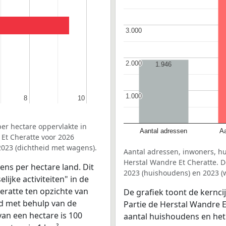
3.000
3.000
2.000
2.000
1.946
1.000
1.000
8
8
10
10
er hectare oppervlakte in
Aantal adressen
Aa
 Et Cheratte voor 2026
2023 (dichtheid met wagens).
Aantal adressen, inwoners, h
Herstal Wandre Et Cheratte. D
ens per hectare land. Dit
2023 (huishoudens) en 2023 (
ijke activiteiten" in de
eratte ten opzichte van
De grafiek toont de kernci
nd met behulp van de
Partie de Herstal Wandre E
van een hectare is 100
aantal huishoudens en het