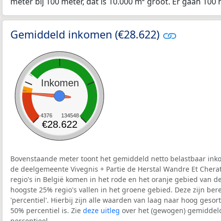
meter bij 100 meter, dat is 10.000 m² groot. Er gaan 100 
Gemiddeld inkomen (€28.622)
Inkomen
4376
134548
€28.622
Bovenstaande meter toont het gemiddeld netto belastbaar inko
de deelgemeente Vivegnis + Partie de Herstal Wandre Et Chera
regio's in België komen in het rode en het oranje gebied van d
hoogste 25% regio's vallen in het groene gebied. Deze zijn ber
'percentiel'. Hierbij zijn alle waarden van laag naar hoog geso
50% percentiel is. Zie
deze uitleg
over het (gewogen) gemiddel
percentieel.