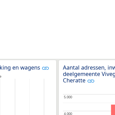
olking en wagens
Aantal adressen, i
deelgemeente Vivegn
e
Cheratte
5.000
5.000
4.000
4.000