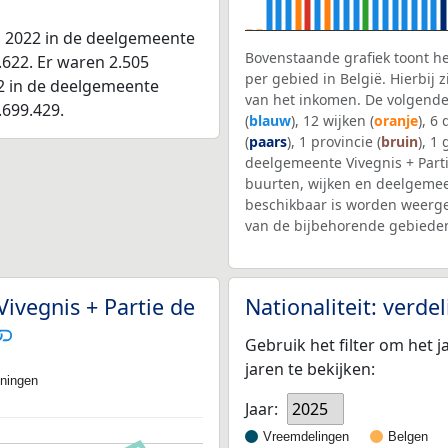
n 2022 in de deelgemeente
Bovenstaande grafiek toont h
.622. Er waren 2.505
per gebied in België. Hierbij
22 in de deelgemeente
van het inkomen. De volgende
.699.429.
(
blauw
), 12 wijken (
oranje
), 6
(
paars
), 1 provincie (
bruin
), 1
deelgemeente Vivegnis + Parti
buurten, wijken en deelgem
beschikbaar is worden weerge
van de bijbehorende gebieden
ivegnis + Partie de
Nationaliteit: verd
Gebruik het filter om het j
jaren te bekijken:
oningen
Jaar:
2025
Vreemdelingen
Belgen