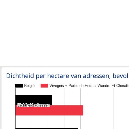
Dichtheid per hectare van adressen, bev
België
Vivegnis + Partie de Herstal Wandre Et Cheratt
Dichtheid adressen
Dichtheid adressen