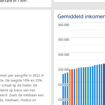
hectare in 1 km².
Gemiddeld inkomen
€60.000
€60.000
€50.000
€50.000
€40.000
€40.000
€30.000
€30.000
men per aangifte in 2022 in
tte. De laagste 10% en 25%
€20.000
€20.000
e schaal op de meter. De
ekend op basis van het
rteerd. Zoals de mediaan een
de, mediaan, modus en
€10.000
€10.000