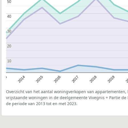
50
50
40
40
30
30
20
20
10
10
2015
2
2017
2014
2019
2016
2013
2018
Overzicht van het aantal woningverkopen van appartementen, h
vrijstaande woningen in de deelgemeente Vivegnis + Partie de 
de periode van 2013 tot en met 2023.