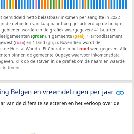
et gemiddeld netto belastbaar inkomen per aangifte in 2022
 zijn de gebieden van laag naar hoog gesorteerd op de hoogte
 gebieden worden in de grafiek weergegeven: 41 buurten
 deelgemeenten (
groen
), 1 gemeente (
geel
), 1 arrondissement
 gewest (
roze
) en 1 land (
grijs
). Bovendien wordt de
e de Herstal Wandre Et Cheratte in het
rood
weergegeven. Alle
eenten binnen de gemeente Oupeye waarvoor inkomensdata
geven. Klik op de staven in de grafiek om de naam en waarde
 te tonen.
eling Belgen en vreemdelingen per jaar
aar van de cijfers te selecteren en het verloop over de