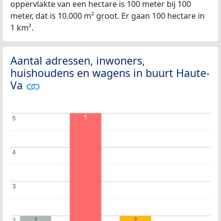
oppervlakte van een hectare is 100 meter bij 100
meter, dat is 10.000 m² groot. Er gaan 100 hectare in
1 km².
Aantal adressen, inwoners,
huishoudens en wagens in buurt Haute-
Va
5
5
5
4
4
3
3
2
2
2
2