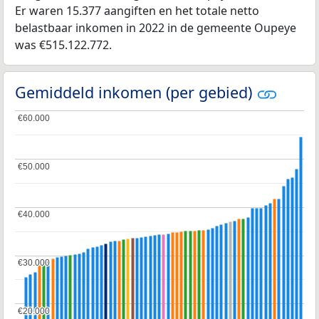
Er waren 15.377 aangiften en het totale netto
belastbaar inkomen in 2022 in de gemeente Oupeye
was €515.122.772.
Gemiddeld inkomen (per gebied)
€60.000
€60.000
€50.000
€50.000
€40.000
€40.000
€30.000
€30.000
€20.000
€20.000