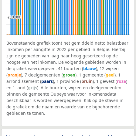
€10.000
€10.000
Bovenstaande grafiek toont het gemiddeld netto belastbaar
inkomen per aangifte in 2022 per gebied in België. Hierbij
zijn de gebieden van laag naar hoog gesorteerd op de
hoogte van het inkomen. De volgende gebieden worden in
de grafiek weergegeven: 41 buurten (
blauw
), 12 wijken
(
oranje
), 7 deelgemeenten (
groen
), 1 gemeente (
geel
), 1
arrondissement (
paars
), 1 provincie (
bruin
), 1 gewest (
roze
)
en 1 land (
grijs
). Alle buurten, wijken en deelgemeenten
binnen de gemeente Oupeye waarvoor inkomensdata
beschikbaar is worden weergegeven. Klik op de staven in
de grafiek om de naam en waarde van de bijbehorende
gebieden te tonen.