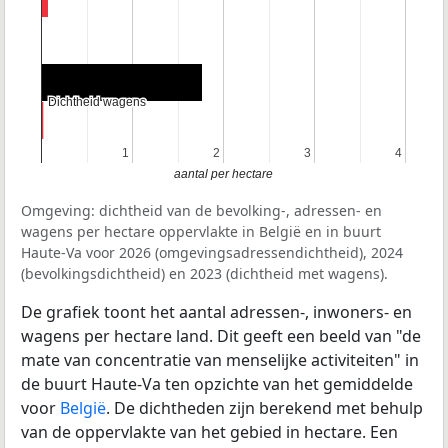
Dichtheid wagens
Dichtheid wagens
1
1
2
2
3
3
4
4
aantal per hectare
Omgeving: dichtheid van de bevolking-, adressen- en
wagens per hectare oppervlakte in België en in buurt
Haute-Va voor 2026 (omgevingsadressendichtheid), 2024
(bevolkingsdichtheid) en 2023 (dichtheid met wagens).
De grafiek toont het aantal adressen-, inwoners- en
wagens per hectare land. Dit geeft een beeld van "de
mate van concentratie van menselijke activiteiten" in
de buurt Haute-Va ten opzichte van het gemiddelde
voor
België
. De dichtheden zijn berekend met behulp
van de oppervlakte van het gebied in hectare. Een