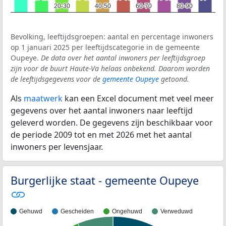
20-30
20-30
40-50
40-50
60-70
60-70
80-90
80-90
Bevolking, leeftijdsgroepen: aantal en percentage inwoners
op 1 januari 2025 per leeftijdscategorie in de gemeente
Oupeye.
De data over het aantal inwoners per leeftijdsgroep
zijn voor de buurt Haute-Va helaas onbekend. Daarom worden
de leeftijdsgegevens voor de
gemeente Oupeye
getoond.
Als
maatwerk
kan een Excel document met veel meer
gegevens over het aantal inwoners naar leeftijd
geleverd worden. De gegevens zijn beschikbaar voor
de periode 2009 tot en met 2026 met het aantal
inwoners per levensjaar.
Burgerlijke staat - gemeente Oupeye
Gehuwd
Gescheiden
Ongehuwd
Verweduwd