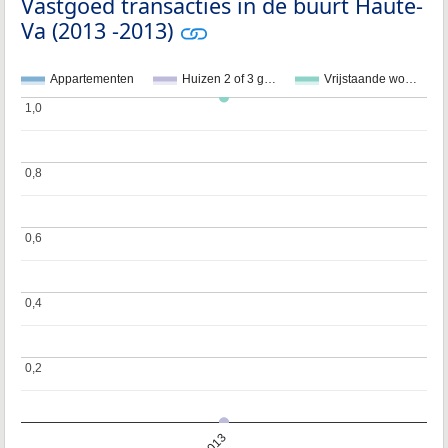
Vastgoed transacties in de buurt Haute-
Va (2013 -2013)
Appartementen
Huizen 2 of 3 g…
Vrijstaande wo…
1,0
1,0
0,8
0,8
0,6
0,6
0,4
0,4
0,2
0,2
2013