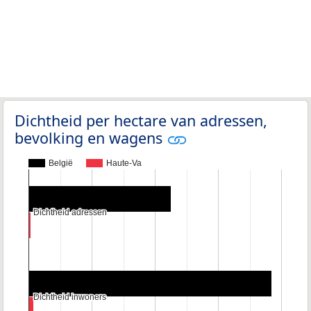
Dichtheid per hectare van adressen,
bevolking en wagens
België
Haute-Va
Dichtheid adressen
Dichtheid adressen
Dichtheid inwoners
Dichtheid inwoners