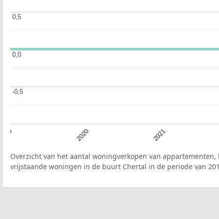
0,5
0,5
0,0
0,0
-0,5
-0,5
2019
2020
2021
Overzicht van het aantal woningverkopen van appartementen, h
vrijstaande woningen in de buurt Chertal in de periode van 201