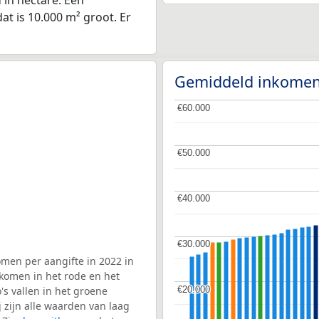
in hectare. Een
at is 10.000 m² groot. Er
Gemiddeld inkomen
€60.000
€60.000
€50.000
€50.000
€40.000
€40.000
€30.000
€30.000
men per aangifte in 2022 in
komen in het rode en het
€20.000
€20.000
s vallen in het groene
j zijn alle waarden van laag