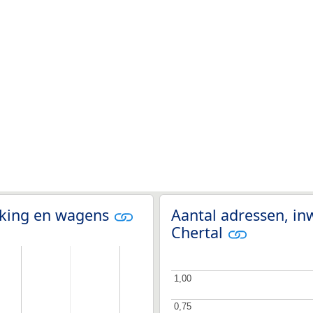
olking en wagens
Aantal adressen, in
Chertal
1,00
1,00
0,75
0,75