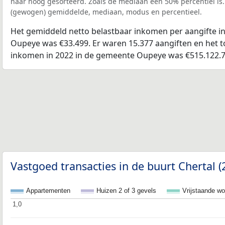
naar hoog gesorteerd. Zoals de mediaan een 50% percentiel is.
(gewogen) gemiddelde, mediaan, modus en percentieel.
Het gemiddeld netto belastbaar inkomen per aangifte i
Oupeye was €33.499. Er waren 15.377 aangiften en het t
inkomen in 2022 in de gemeente Oupeye was €515.122.7
Vastgoed transacties in de buurt Chertal 
Appartementen
Huizen 2 of 3 gevels
Vrijstaande w
1,0
1,0