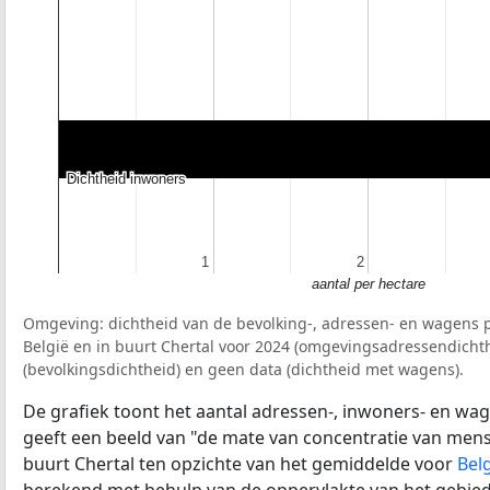
Dichtheid inwoners
Dichtheid inwoners
1
1
2
2
aantal per hectare
Omgeving: dichtheid van de bevolking-, adressen- en wagens p
België en in buurt Chertal voor 2024 (omgevingsadressendichth
(bevolkingsdichtheid) en geen data (dichtheid met wagens).
De grafiek toont het aantal adressen-, inwoners- en wag
geeft een beeld van "de mate van concentratie van mensel
buurt Chertal ten opzichte van het gemiddelde voor
Bel