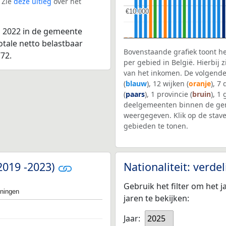
 Zie
deze uitleg
over het
€10.000
€10.000
n 2022 in de gemeente
otale netto belastbaar
Bovenstaande grafiek toont h
72.
per gebied in België. Hierbij
van het inkomen. De volgende
(
blauw
), 12 wijken (
oranje
), 7
(
paars
), 1 provincie (
bruin
), 1
deelgemeenten binnen de ge
weergegeven. Klik op de stav
gebieden te tonen.
(2019 -2023)
Nationaliteit: verd
Gebruik het filter om het j
oningen
jaren te bekijken:
Jaar:
2025