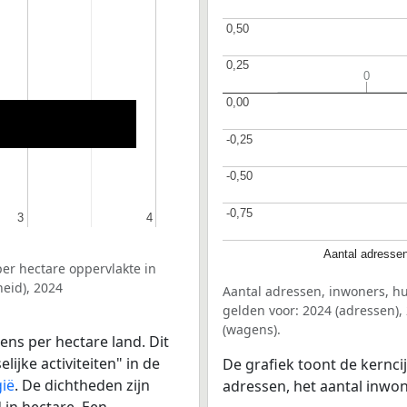
0,50
0,50
0,25
0,25
0
0
0,00
0,00
-0,25
-0,25
-0,50
-0,50
-0,75
-0,75
3
3
4
4
Aantal adresse
er hectare oppervlakte in
eid), 2024
Aantal adressen, inwoners, h
gelden voor: 2024 (adressen),
(wagens).
ens per hectare land. Dit
ijke activiteiten" in de
De grafiek toont de kernci
gië
. De dichtheden zijn
adressen, het aantal inwo