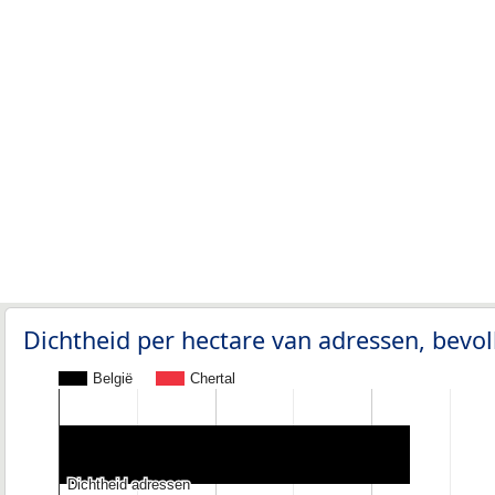
Dichtheid per hectare van adressen, bev
België
Chertal
Dichtheid adressen
Dichtheid adressen