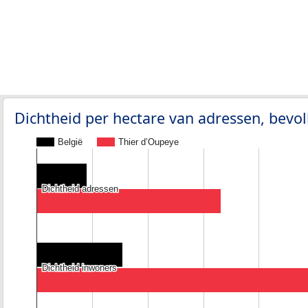
Dichtheid per hectare van adressen, bev
België
Thier d’Oupeye
Dichtheid adressen
Dichtheid adressen
Dichtheid inwoners
Dichtheid inwoners