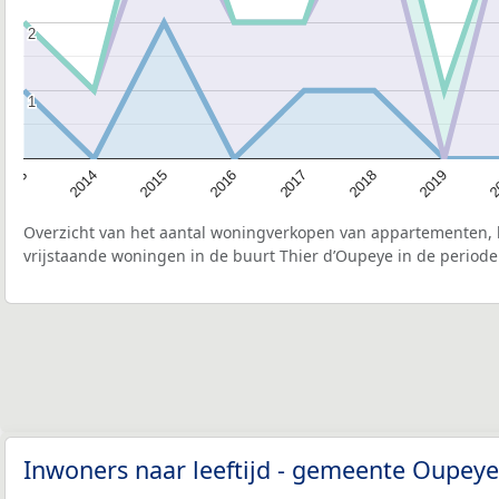
2
2
1
1
2015
2
2017
2014
2019
2016
2013
2018
Overzicht van het aantal woningverkopen van appartementen, h
vrijstaande woningen in de buurt Thier d’Oupeye in de periode
Inwoners naar leeftijd - gemeente Oupey