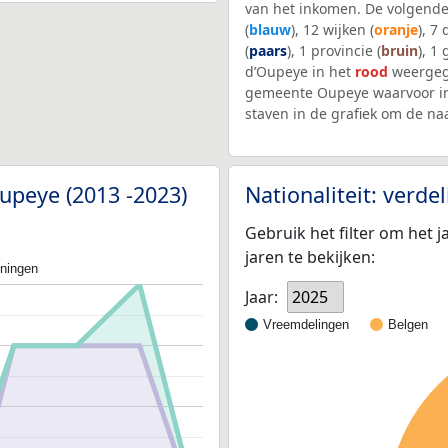
van het inkomen. De volgende
(
blauw
), 12 wijken (
oranje
), 7
(
paars
), 1 provincie (
bruin
), 1
d’Oupeye in het
rood
weergege
gemeente Oupeye waarvoor in
staven in de grafiek om de n
Oupeye (2013 -2023)
Nationaliteit: verd
Gebruik het filter om het j
jaren te bekijken:
oningen
Jaar:
2025
Vreemdelingen
Belgen