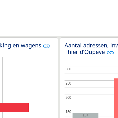
olking en wagens
Aantal adressen, in
Thier d’Oupeye
300
300
250
250
200
200
150
150
137