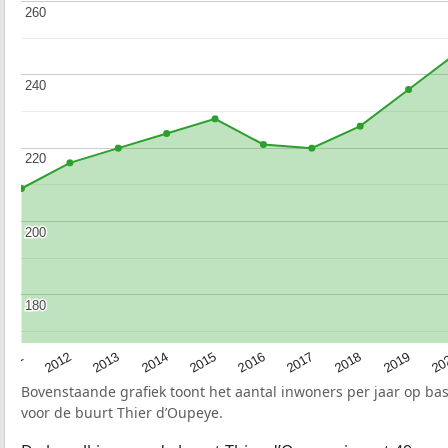
260
260
240
240
220
220
200
200
180
180
2015
20
2012
2017
2014
2019
2011
2016
2013
2018
Bovenstaande grafiek toont het aantal inwoners per jaar op ba
voor de buurt Thier d’Oupeye.