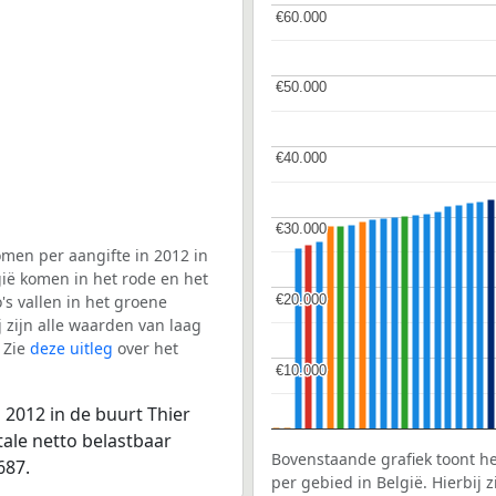
€60.000
€60.000
€50.000
€50.000
€40.000
€40.000
€30.000
€30.000
men per aangifte in 2012 in
gië komen in het rode en het
€20.000
€20.000
s vallen in het groene
j zijn alle waarden van laag
 Zie
deze uitleg
over het
€10.000
€10.000
 2012 in de buurt Thier
ale netto belastbaar
Bovenstaande grafiek toont h
687.
per gebied in België. Hierbij