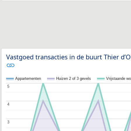
Vastgoed transacties in de buurt Thier d’
Appartementen
Huizen 2 of 3 gevels
Vrijstaande w
5
5
4
4
3
3