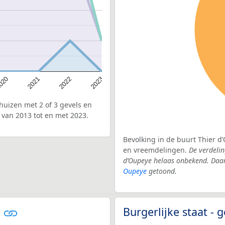
020
2022
2021
2023
uizen met 2 of 3 gevels en
 van 2013 tot en met 2023.
Bevolking in de buurt Thier d
en vreemdelingen.
De verdelin
d’Oupeye helaas onbekend. Daar
Oupeye
getoond.
e
Burgerlijke staat 