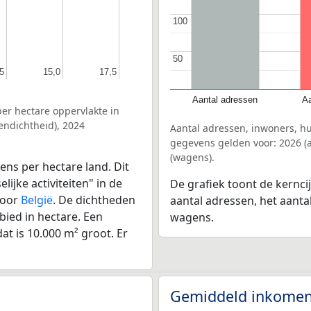
100
100
50
50
5
5
15,0
15,0
17,5
17,5
Aantal adressen
Aa
er hectare oppervlakte in
endichtheid), 2024
Aantal adressen, inwoners, h
gegevens gelden voor: 2026 (a
(wagens).
ens per hectare land. Dit
ijke activiteiten" in de
De grafiek toont de kernci
voor
België
. De dichtheden
aantal adressen, het aanta
bied in hectare. Een
wagens.
at is 10.000 m² groot. Er
Gemiddeld inkomen