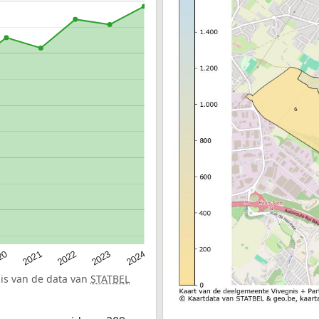
20
2022
2024
2021
2023
sis van de data van
STATBEL