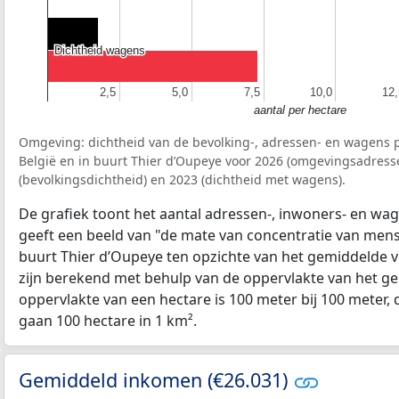
Dichtheid wagens
Dichtheid wagens
2,5
2,5
5,0
5,0
7,5
7,5
10,0
10,0
12,
12,
aantal per hectare
Omgeving: dichtheid van de bevolking-, adressen- en wagens p
België en in buurt Thier d’Oupeye voor 2026 (omgevingsadress
(bevolkingsdichtheid) en 2023 (dichtheid met wagens).
De grafiek toont het aantal adressen-, inwoners- en wag
geeft een beeld van "de mate van concentratie van mensel
buurt Thier d’Oupeye ten opzichte van het gemiddelde 
zijn berekend met behulp van de oppervlakte van het ge
oppervlakte van een hectare is 100 meter bij 100 meter, d
gaan 100 hectare in 1 km².
Gemiddeld inkomen (€26.031)