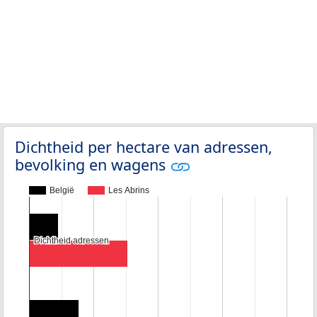
Dichtheid per hectare van adressen,
bevolking en wagens
België
Les Abrins
Dichtheid adressen
Dichtheid adressen