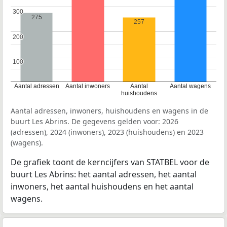
300
300
275
257
200
200
100
100
Aantal adressen
Aantal inwoners
Aantal
Aantal wagens
huishoudens
Aantal adressen, inwoners, huishoudens en wagens in de
buurt Les Abrins. De gegevens gelden voor: 2026
(adressen), 2024 (inwoners), 2023 (huishoudens) en 2023
(wagens).
De grafiek toont de kerncijfers van STATBEL voor de
buurt Les Abrins: het aantal adressen, het aantal
inwoners, het aantal huishoudens en het aantal
wagens.