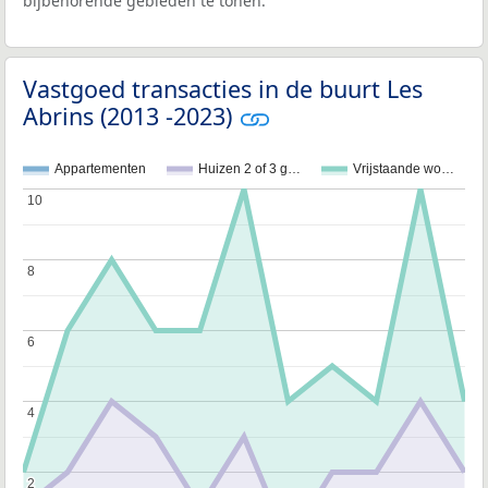
bijbehorende gebieden te tonen.
Vastgoed transacties in de buurt Les
Abrins (2013 -2023)
Appartementen
Huizen 2 of 3 g…
Vrijstaande wo…
10
10
8
8
6
6
4
4
2
2