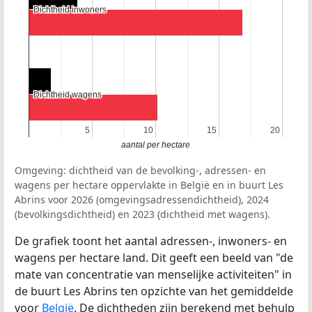
Dichtheid inwoners
Dichtheid inwoners
Dichtheid wagens
Dichtheid wagens
5
5
10
10
15
15
20
20
aantal per hectare
Omgeving: dichtheid van de bevolking-, adressen- en
wagens per hectare oppervlakte in België en in buurt Les
Abrins voor 2026 (omgevingsadressendichtheid), 2024
(bevolkingsdichtheid) en 2023 (dichtheid met wagens).
De grafiek toont het aantal adressen-, inwoners- en
wagens per hectare land. Dit geeft een beeld van "de
mate van concentratie van menselijke activiteiten" in
de buurt Les Abrins ten opzichte van het gemiddelde
voor
België
. De dichtheden zijn berekend met behulp