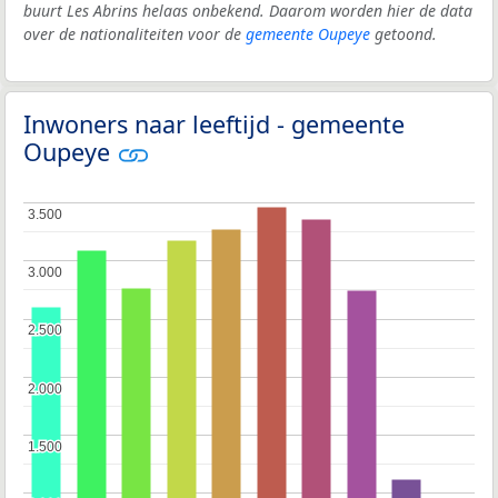
buurt Les Abrins helaas onbekend. Daarom worden hier de data
over de nationaliteiten voor de
gemeente Oupeye
getoond.
Inwoners naar leeftijd - gemeente
Oupeye
3.500
3.500
3.000
3.000
2.500
2.500
2.000
2.000
1.500
1.500