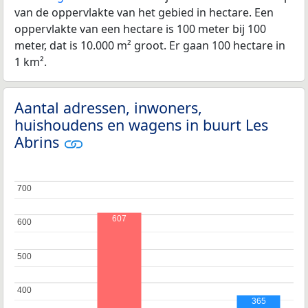
van de oppervlakte van het gebied in hectare. Een
oppervlakte van een hectare is 100 meter bij 100
meter, dat is 10.000 m² groot. Er gaan 100 hectare in
1 km².
Aantal adressen, inwoners,
huishoudens en wagens in buurt Les
Abrins
700
700
607
600
600
500
500
400
400
365