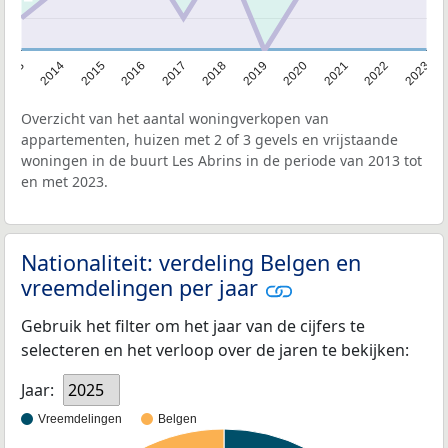
2013
2014
2015
2016
2017
2018
2019
2020
2021
2022
2023
Overzicht van het aantal woningverkopen van
appartementen, huizen met 2 of 3 gevels en vrijstaande
woningen in de buurt Les Abrins in de periode van 2013 tot
en met 2023.
Nationaliteit: verdeling Belgen en
vreemdelingen per jaar
Gebruik het filter om het jaar van de cijfers te
selecteren en het verloop over de jaren te bekijken:
Jaar:
2025
Vreemdelingen
Belgen