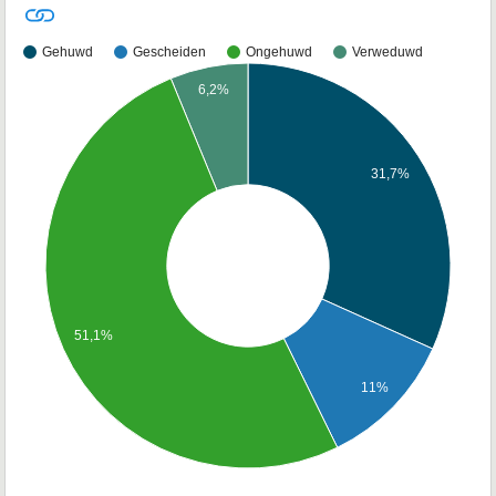
Gehuwd
Gescheiden
Ongehuwd
Verweduwd
6,2%
31,7%
51,1%
11%