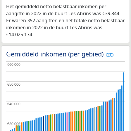
Het gemiddeld netto belastbaar inkomen per
aangifte in 2022 in de buurt Les Abrins was €39.844.
Er waren 352 aangiften en het totale netto belastbaar
inkomen in 2022 in de buurt Les Abrins was
€14.025.174.
Gemiddeld inkomen (per gebied)
€60.000
€60.000
€50.000
€50.000
€40.000
€40.000
€30.000
€30.000