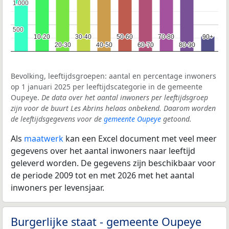
1.000
1.000
500
500
10-20
10-20
30-40
30-40
50-60
50-60
70-80
70-80
90+
90+
20-30
20-30
40-50
40-50
60-70
60-70
80-90
80-90
Bevolking, leeftijdsgroepen: aantal en percentage inwoners
op 1 januari 2025 per leeftijdscategorie in de gemeente
Oupeye.
De data over het aantal inwoners per leeftijdsgroep
zijn voor de buurt Les Abrins helaas onbekend. Daarom worden
de leeftijdsgegevens voor de
gemeente Oupeye
getoond.
Als
maatwerk
kan een Excel document met veel meer
gegevens over het aantal inwoners naar leeftijd
geleverd worden. De gegevens zijn beschikbaar voor
de periode 2009 tot en met 2026 met het aantal
inwoners per levensjaar.
Burgerlijke staat - gemeente Oupeye