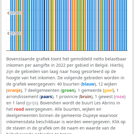
€20.000
€20.000
€10.000
€10.000
Bovenstaande grafiek toont het gemiddeld netto belastbaar
inkomen per aangifte in 2022 per gebied in België. Hierbij
zijn de gebieden van laag naar hoog gesorteerd op de
hoogte van het inkomen. De volgende gebieden worden in
de grafiek weergegeven: 40 buurten (
blauw
), 12 wijken
(
oranje
), 7 deelgemeenten (
groen
), 1 gemeente (
geel
), 1
arrondissement (
paars
), 1 provincie (
bruin
), 1 gewest (
roze
)
en 1 land (
grijs
). Bovendien wordt de buurt Les Abrins in
het
rood
weergegeven. Alle buurten, wijken en
deelgemeenten binnen de gemeente Oupeye waarvoor
inkomensdata beschikbaar is worden weergegeven. Klik op
de staven in de grafiek om de naam en waarde van de